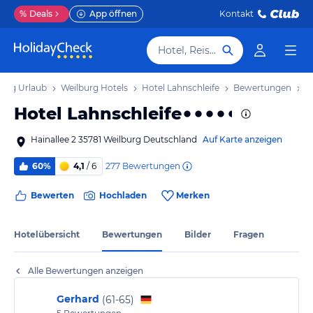
%
Deals
App öffnen
Kontakt
Hotel, Reiseziel
burg Urlaub
Weilburg Hotels
Hotel Lahnschleife
Bewertungen
Hotel Lahnschleife
Hainallee 2 35781 Weilburg Deutschland
Auf Karte anzeigen
277
Bewertungen
60%
4,1
/ 6
Bewerten
Hochladen
Merken
Hotelübersicht
Bewertungen
Bilder
Fragen
Alle Bewertungen anzeigen
Gerhard
(
61-65
)