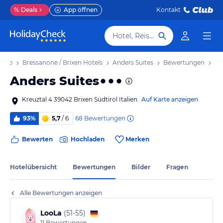
%
Deals
App öffnen
Kontakt
Hotel, Reiseziel
laub
Bressanone / Brixen Hotels
Anders Suites
Bewertungen
Anders Suites
Kreuztal 4 39042 Brixen Südtirol Italien
Auf Karte anzeigen
68
Bewertungen
93%
5,7
/ 6
Bewerten
Hochladen
Merken
Hotelübersicht
Bewertungen
Bilder
Fragen
Alle Bewertungen anzeigen
LooLa
(
51-55
)
11
Bewertungen