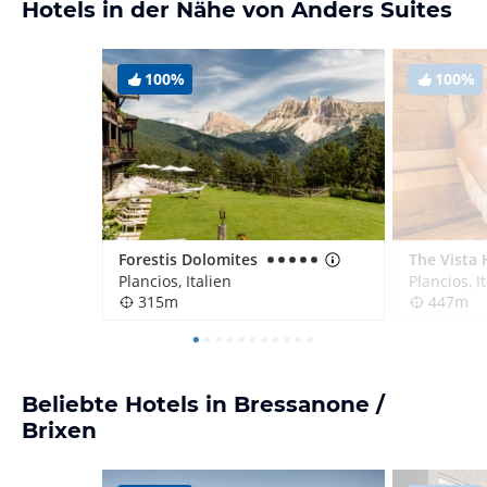
Hotels in der Nähe von Anders Suites
100%
100%
Forestis Dolomites
The Vista 
Plancios, Italien
Plancios, I
315m
447m
Beliebte Hotels in Bressanone /
Brixen