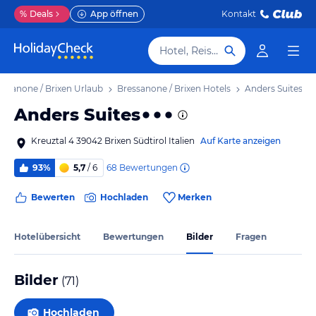
%
Deals
App öffnen
Kontakt
Hotel, Reiseziel
essanone / Brixen Urlaub
Bressanone / Brixen Hotels
Anders Suites
Anders Suites
Kreuztal 4 39042 Brixen Südtirol Italien
Auf Karte anzeigen
68
Bewertungen
93%
5,7
/ 6
Bewerten
Hochladen
Merken
Hotelübersicht
Bewertungen
Bilder
Fragen
Bilder
(
71
)
Hochladen