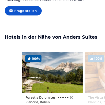
Frage stellen
Hotels in der Nähe von Anders Suites
100%
100%
Forestis Dolomites
The Vista 
Plancios, Italien
Plancios, I