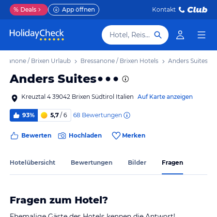
%
Deals
App öffnen
Kontakt
Hotel, Reiseziel
essanone / Brixen Urlaub
Bressanone / Brixen Hotels
Anders Suites
Anders Suites
Kreuztal 4 39042 Brixen Südtirol Italien
Auf Karte anzeigen
68
Bewertungen
93%
5,7
/ 6
Bewerten
Hochladen
Merken
Hotelübersicht
Bewertungen
Bilder
Fragen
Fragen zum Hotel?
Ehemalige Gäste des Hotels kennen die Antwort!