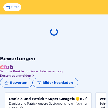
Filter
Bewertungen
Sammle
Punkte
für Deine Hotelbewertung.
Kostenlos anmelden
Bewerten
Bilder hochladen
Daniela und Patrick " Super Gastgeber"
6
/ 6
Verz
Daniela und Patrick unsere Gastgeber sind einfach nur
Sehr 
SPITZE 😘
Welln