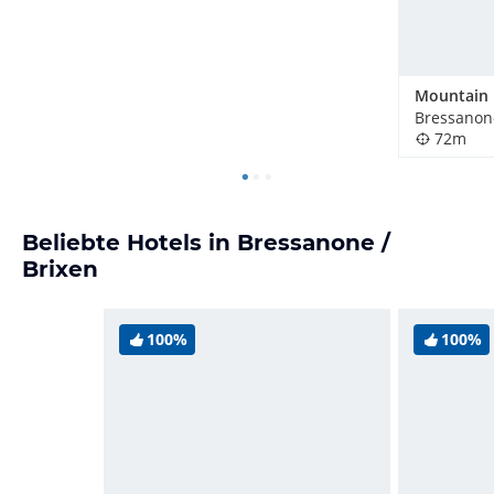
Bressanone
72m
Beliebte Hotels in Bressanone /
Brixen
100%
100%