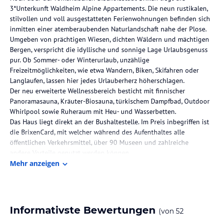
3*Unterkunft Waldheim Alpine Appartements. Die neun rustikalen,
stilvollen und voll ausgestatteten Ferienwohnungen befinden sich
inmitten einer atemberaubenden Naturlandschaft nahe der Plose.
Umgeben von prächtigen Wiesen, dichten Wäldern und mächtigen
Bergen, verspricht die idyllische und sonnige Lage Urlaubsgenuss
pur. Ob Sommer- oder Winterurlaub, unzählige
Freizeitmöglichkeiten, wie etwa Wandern, Biken, Skifahren oder
Langlaufen, lassen hier jedes Urlauberherz höherschlagen.
Der neu erweiterte Wellnessbereich besticht mit finnischer
Panoramasauna, Kräuter-Biosauna, türkischem Dampfbad, Outdoor
Whirlpool sowie Ruheraum mit Heu- und Wasserbetten.
Das Haus liegt direkt an der Bushaltestelle. Im Preis inbegriffen ist
die BrixenCard, mit welcher während des Aufenthaltes alle
öffentlichen Verkehrsmittel, über 90 Museen und zahlreiche
andere Vorteile genutzt werden können.
Mehr anzeigen
Die Lage des Hotels
Die Unterkunft befindet sich knappe 15 km von der Stadt Brixen
entfernt.
Informativste Bewertungen
(von
52
Zimmer / Unterbringung im Hotel