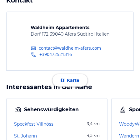
Kontakt
Waldheim Appartements
Dorf 172 39040 Afers Südtirol Italien
contact@waldheim-afers.com
+390472521316
Karte
Interessantes in der Nähe
Sehenswürdigkeiten
Spor
Speckfest Villnöss
3,4
km
WoodyWa
St. Johann
4,5
km
Wandern 