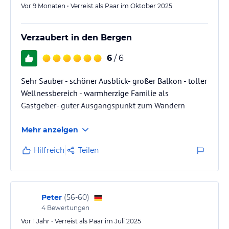
entspannen.
Vor 9 Monaten • Verreist als Paar im Oktober 2025
Wer Ruhe sucht ist in dieser Ferienwohnung perfekt…
Verzaubert in den Bergen
6
/ 6
Sehr Sauber - schöner Ausblick- großer Balkon - toller
Wellnessbereich - warmherzige Familie als
Gastgeber- guter Ausgangspunkt zum Wandern
Mehr anzeigen
Hilfreich
Teilen
Peter
(
56-60
)
4
Bewertungen
Vor 1 Jahr • Verreist als Paar im Juli 2025