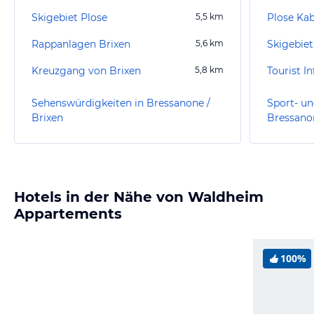
Skigebiet Plose
5,5
km
Plose Ka
Rappanlagen Brixen
5,6
km
Skigebiet
Kreuzgang von Brixen
5,8
km
Tourist I
Sehenswürdigkeiten in Bressanone /
Sport- un
Brixen
Bressanon
Hotels in der Nähe von Waldheim
Appartements
100%