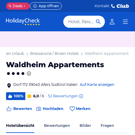
%
Deals
App öffnen
Kontakt
Hotel, Reiseziel
Brixen Urlaub
Bressanone / Brixen Hotels
Waldheim Appartements
Waldheim Appartements
Dorf 172 39040 Afers Südtirol Italien
Auf Karte anzeigen
52
Bewertungen
100%
6,0
/ 6
Bewerten
Hochladen
Merken
Hotelübersicht
Bewertungen
Bilder
Fragen