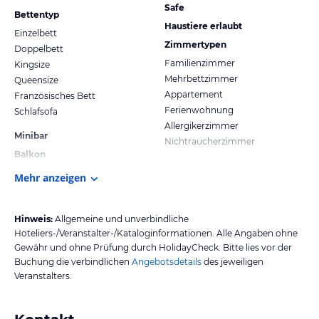
Safe
Bettentyp
Haustiere erlaubt
Einzelbett
Zimmertypen
Doppelbett
Familienzimmer
Kingsize
Mehrbettzimmer
Queensize
Appartement
Französisches Bett
Ferienwohnung
Schlafsofa
Allergikerzimmer
Minibar
Nichtraucherzimmer
Balkon
Mehr anzeigen
Hinweis:
Allgemeine und unverbindliche
Hoteliers-/Veranstalter-/Kataloginformationen. Alle Angaben ohne
Gewähr und ohne Prüfung durch HolidayCheck. Bitte lies vor der
Buchung die verbindlichen
Angebotsdetails
des jeweiligen
Veranstalters.