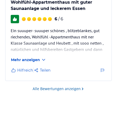
Wohlfühl-Appartmenthaus mit guter
Saunaanlage und leckerem Essen
6
/ 6
Ein suuuper- suuuper schönes , blitzeblankes, gut
riechendes, Wohlfühl -Appartmenthaus mit ner
Klasse Saunaanlage und Heubett , mit sooo netten ,
natürlichen und hilfsbereiten Gastgebern und dann
noch in so einer fantastischen Bergwelt haben wir
Mehr anzeigen
noch nie vorher erlebt. Dazu dieses kleine
Bergdörfchen Afers mit seinen so freundlichen
Hilfreich
Teilen
Mitbewohnern... das muss man erlebt haben. Wir
kommen wieder . Absolut zu empfehlen !
Alle Bewertungen anzeigen