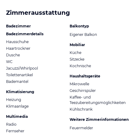
Zimmerausstattung
Badezimmer
Balkontyp
Badezimmerdetails
Eigener Balkon
Hausschuhe
Mobiliar
Haartrockner
Küche
Dusche
Sitzecke
WC
Kochnische
Jacuzzi/Whirlpool
Toilettenartikel
Haushaltsgeräte
Bademantel
Mikrowelle
Geschirrspüler
Klimatisierung
Kaffee- und
Heizung
Teezubereitungsmöglichkeiten
Klimaanlage
Kühlschrank
Multimedia
Weitere Zimmerinformationen
Radio
Feuermelder
Fernseher