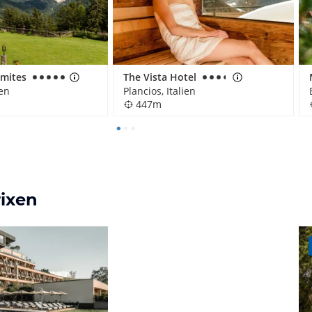
omites
The Vista Hotel
ien
Plancios, Italien
447m
rixen