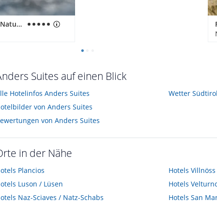
Hotel Quelle Nature Spa Resort
Anders Suites auf einen Blick
lle Hotelinfos Anders Suites
Wetter Südtiro
otelbilder von Anders Suites
ewertungen von Anders Suites
Orte in der Nähe
otels
Plancios
Hotels
Villnöss
otels
Luson / Lüsen
Hotels
Velturno
otels
Naz-Sciaves / Natz-Schabs
Hotels
San Mart