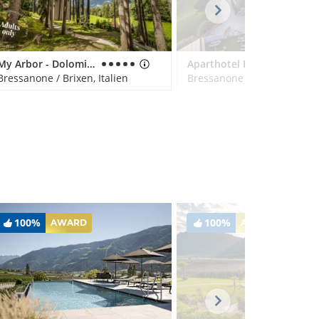
My Arbor - Dolomites
Aparthotel Bacher
Bressanone / Brixen, Italien
Bressanone / Brixen, Italien
100%
100%
AWARD
AWARD