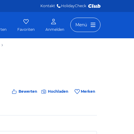
Kontakt
HolidayCheck 
Menü
rten
Favoriten
Anmelden
Bewerten
Hochladen
Merken