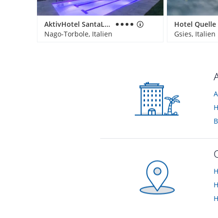
AktivHotel SantaLucia
Nago-Torbole, Italien
Gsies, Italien
A
H
B
H
H
H