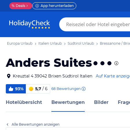
%
Deals
App herunterladen
Europa Urlaub
Italien Urlaub
Südtirol Urlaub
Bressanone / Bri
Anders Suites
Kreuztal 4 39042 Brixen Südtirol Italien
Auf Karte anzei
93%
5,7
/ 6
68
Bewertungen
Hotelübersicht
Bewertungen
Bilder
Frag
Alle Bewertungen anzeigen