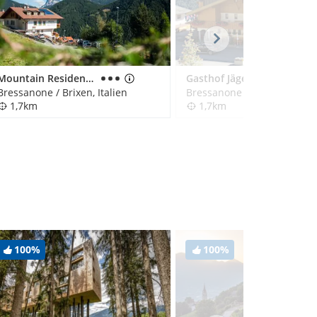
Mountain Residence Alpenhof
Gasthof Jägerheim
Bressanone / Brixen, Italien
Bressanone / Brixen, Italien
1,7km
1,7km
100%
100%