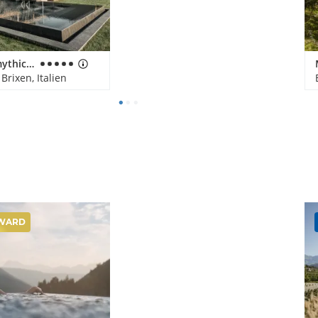
Santre dolomythic home
Brixen, Italien
WARD