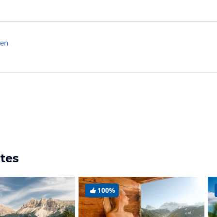
len
ites
100%