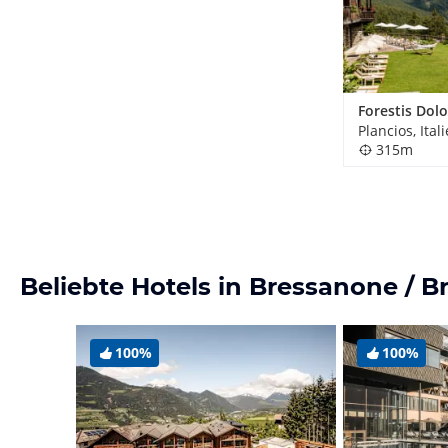
Forestis Dol
Plancios, Ital
315m
Beliebte Hotels in Bressanone / B
100%
100%