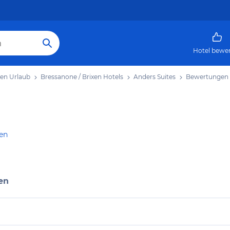
Hotel bewe
xen Urlaub
Bressanone / Brixen Hotels
Anders Suites
Bewertungen
gen
en