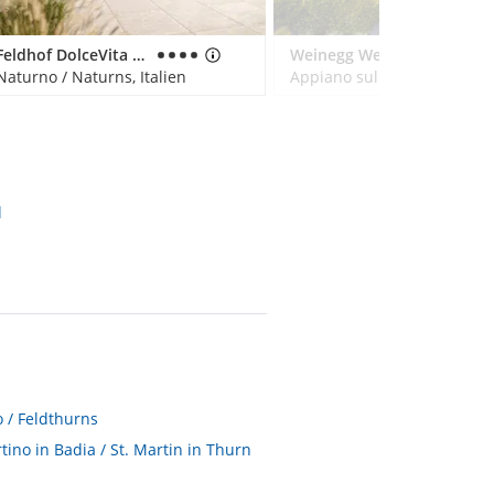
Feldhof DolceVita Resort
Weinegg Wellviva Resort
Naturno / Naturns, Italien
l
 / Feldthurns
ino in Badia / St. Martin in Thurn