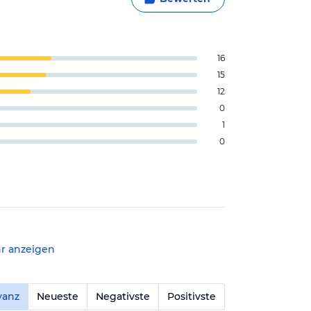
16
15
12
0
1
0
r anzeigen
vanz
Neueste
Negativste
Positivste