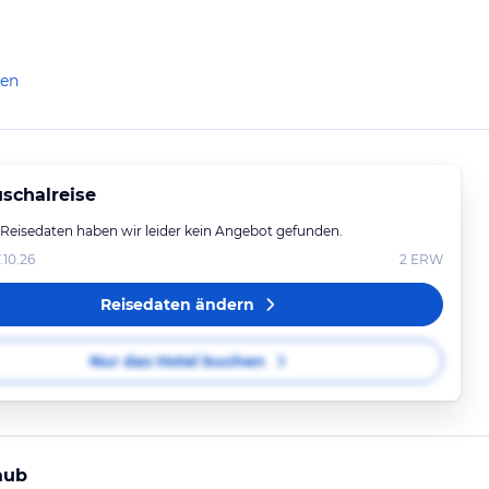
len
schalreise
 Reisedaten haben wir leider kein Angebot gefunden.
.10.26
2
ERW
Reisedaten ändern
Nur das Hotel buchen
aub