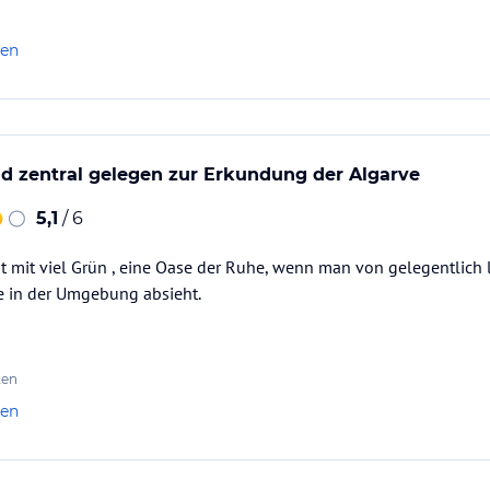
len
d zentral gelegen zur Erkundung der Algarve
5,1
/ 6
 mit viel Grün , eine Oase der Ruhe, wenn man von gelegentlich 
e in der Umgebung absieht.
ten
len