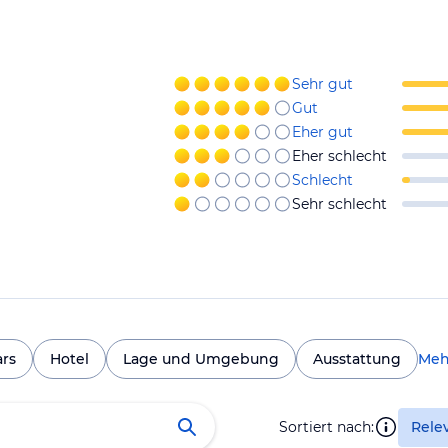
Sehr gut
Gut
Eher gut
Eher schlecht
Schlecht
Sehr schlecht
ars
Hotel
Lage und Umgebung
Ausstattung
Meh
Sortiert nach:
Rele