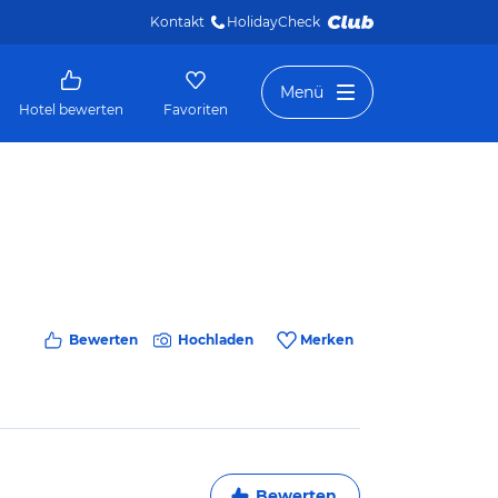
Kontakt
HolidayCheck 
Menü
Hotel bewerten
Favoriten
Bewerten
Hochladen
Merken
Bewerten