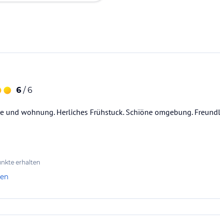
6
/ 6
ge und wohnung. Herliches Frühstuck. Schïöne omgebung. Freundl
nkte erhalten
len