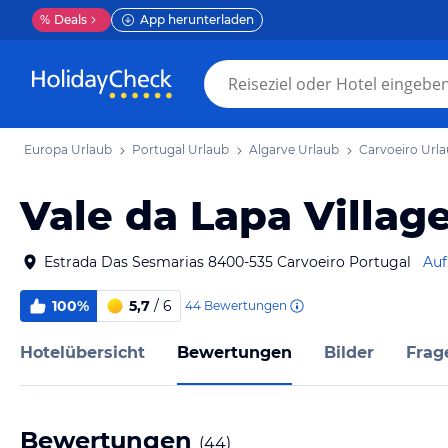
%
Deals
App herunterladen
Europa Urlaub
Portugal Urlaub
Algarve Urlaub
Carvoeiro Url
Vale da Lapa Villag
Estrada Das Sesmarias 8400-535 Carvoeiro Portugal
Auf
100%
5,7
/ 6
44
Bewertungen
Hotelübersicht
Bewertungen
Bilder
Frag
Bewertungen
(
44
)