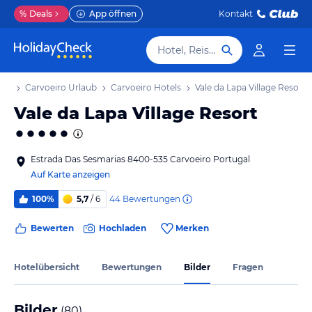
%
Deals
App öffnen
Kontakt
Hotel, Reiseziel
aub
Carvoeiro Urlaub
Carvoeiro Hotels
Vale da Lapa Village Resort
Vale da Lapa Village Resort
Estrada Das Sesmarias 8400-535 Carvoeiro Portugal
Auf Karte anzeigen
44
Bewertungen
100%
5,7
/ 6
Bewerten
Hochladen
Merken
Hotelübersicht
Bewertungen
Bilder
Fragen
Bilder
(
80
)