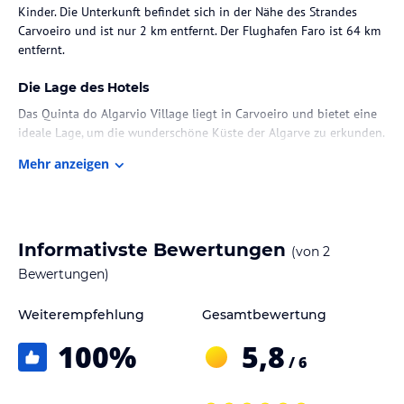
Kinder. Die Unterkunft befindet sich in der Nähe des Strandes
Carvoeiro und ist nur 2 km entfernt. Der Flughafen Faro ist 64 km
entfernt.
Die Lage des Hotels
Das Quinta do Algarvio Village liegt in Carvoeiro und bietet eine
ideale Lage, um die wunderschöne Küste der Algarve zu erkunden.
Der Strand Carvoeiro ist nur wenige Minuten entfernt und lädt
Mehr anzeigen
zum Sonnenbaden und Entspannen ein. In der Umgebung finden
Sie auch zahlreiche Restaurants, Bars und Geschäfte. Der Flughafen
Faro ist etwa 64 km entfernt und bietet bequeme
Anreisemöglichkeiten.
Informativste Bewertungen
(von
2
Zimmer / Unterbringung im Hotel
Bewertungen)
Die Unterkünfte im Quinta do Algarvio Village sind modern und
komfortabel eingerichtet. Jedes Zimmer verfügt über Klimaanlage,
Weiterempfehlung
Gesamtbewertung
Fußbodenheizung und einen Flachbild-TV. Die voll ausgestattete
100
%
5,8
Küchenzeile bietet Ihnen die Möglichkeit, Ihre eigenen Mahlzeiten
/ 6
zuzubereiten, während der Geschirrspüler für eine einfache
Reinigung sorgt. Eine Nespresso-Kaffeemaschine und ein