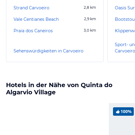
Strand Carvoeiro
2,8
km
Oasis Su
Vale Centianes Beach
2,9
km
Bootstou
Praia dos Caneiros
3,0
km
Klippenw
Sport- un
Sehenswürdigkeiten in Carvoeiro
Carvoeir
Hotels in der Nähe von Quinta do
Algarvio Village
100%