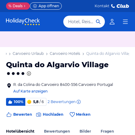
%
Deals
App öffnen
Kontakt
Hotel, Reiseziel
laub
Carvoeiro Urlaub
Carvoeiro Hotels
Quinta do Algarvio Village
Quinta do Algarvio Village
R. da Colina do Carvoeiro 8400-556 Carvoeiro Portugal
Auf Karte anzeigen
2
Bewertungen
100%
5,8
/ 6
Bewerten
Hochladen
Merken
Hotelübersicht
Bewertungen
Bilder
Fragen