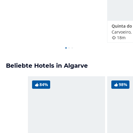
Carvoeiro,
18m
Beliebte Hotels in Algarve
84%
98%