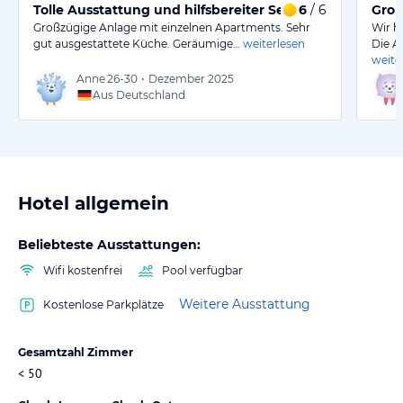
Tolle Ausstattung und hilfsbereiter Service im Hotel
6
/ 6
Groß
Großzügige Anlage mit einzelnen Apartments. Sehr
Wir h
gut ausgestattete Küche. Geräumige…
weiterlesen
Die A
weite
Anne
26-30
•
Dezember 2025
Aus Deutschland
Hotel allgemein
Beliebteste Ausstattungen:
Wifi kostenfrei
Pool verfügbar
Weitere Ausstattung
Kostenlose Parkplätze
Gesamtzahl Zimmer
< 50