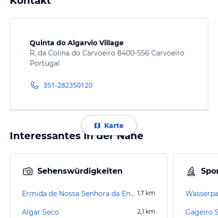
Kontakt
Quinta do Algarvio Village
R. da Colina do Carvoeiro 8400-556 Carvoeiro
Portugal
351-282350120
Karte
Interessantes in der Nähe
Sehenswürdigkeiten
Spor
Ermida de Nossa Senhora da Encarnação
1,7
km
Wasserpar
Algar Seco
2,1
km