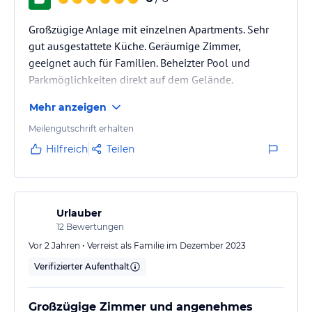
verbindlichen
Angebotsdetails
des jeweiligen Veranstalters.
Großzügige Anlage mit einzelnen Apartments. Sehr
gut ausgestattete Küche. Geräumige Zimmer,
geeignet auch für Familien. Beheizter Pool und
Parkmöglichkeiten direkt auf dem Gelände.
Einkaufsmöglichkeiten ist der näheren Umgebung.
Mehr anzeigen
Meilengutschrift erhalten
Hilfreich
Teilen
Urlauber
12
Bewertungen
Vor 2 Jahren • Verreist als Familie im Dezember 2023
Verifizierter Aufenthalt
Großzügige Zimmer und angenehmes