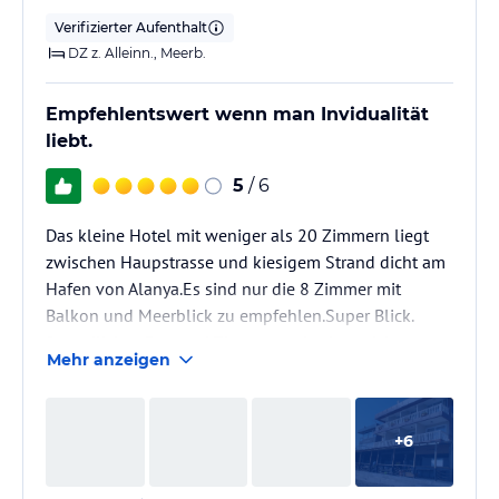
Verifizierter Aufenthalt
DZ z. Alleinn., Meerb.
Empfehlentswert wenn man Invidualität
liebt.
5
/ 6
Das kleine Hotel mit weniger als 20 Zimmern liegt
zwischen Haupstrasse und kiesigem Strand dicht am
Hafen von Alanya.Es sind nur die 8 Zimmer mit
Balkon und Meerblick zu empfehlen.Super Blick.
freundliches Personal.Zimmerservice hatte ich nur
Mehr anzeigen
eimal die Woche.Frühstück war in Ordnung aber
jeden Tag das gleiche.Im einfachen zur Strassenseite
liegendes Restaurant servierte man mir leckere
+
6
türkische Spezialitäten nach meinen Wünschen.