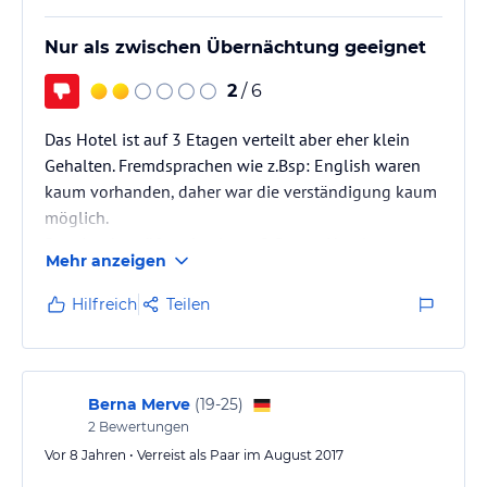
Nur als zwischen Übernächtung geeignet
2
/ 6
Das Hotel ist auf 3 Etagen verteilt aber eher klein
Gehalten. Fremdsprachen wie z.Bsp: English waren
kaum vorhanden, daher war die verständigung kaum
möglich.
Da wir schon öfters in einem 2 Sterne Hotel
Mehr anzeigen
waren,wussten wir vom Anfang das wir keine hohen
erwartungen haben brauchen, sauberkeit wurde aber
Hilfreich
Teilen
hier klein geschrieben.
Berna Merve
(
19-25
)
2
Bewertungen
Vor 8 Jahren • Verreist als Paar im August 2017