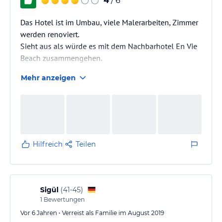
4
/ 6
Das Hotel ist im Umbau, viele Malerarbeiten, Zimmer
werden renoviert.
Sieht aus als würde es mit dem Nachbarhotel En Vie
Beach zusammengehen.
Für Familien mit Kindern eher ungeeignet.
Mehr anzeigen
Für uns als Gruppe aber sehr gut.
Frühstück von 8 bis 10 Uhr.
Gute Auswahl, immer alles frisch.
Frühstück direkt am Meer ist unschlagbar.
Keine Parkplätze, aber gegenüber in der Straße immer
welche gefunden.
Hilfreich
Teilen
Sigül
(
41-45
)
1
Bewertungen
Vor 6 Jahren • Verreist als Familie im August 2019