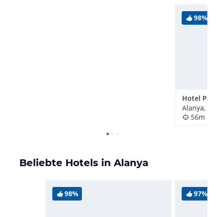
98%
Hotel Pan
Alanya, Tü
56m
Beliebte Hotels in Alanya
98%
97%