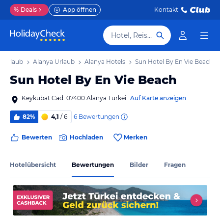
%
Deals
App öffnen
Kontakt
Hotel, Reiseziel
a Urlaub
Alanya Urlaub
Alanya Hotels
Sun Hotel By En Vie Beach
Sun Hotel By En Vie Beach
Keykubat Cad. 07400 Alanya Türkei
Auf Karte anzeigen
6
Bewertungen
82%
4,1
/ 6
Bewerten
Hochladen
Merken
Hotelübersicht
Bewertungen
Bilder
Fragen