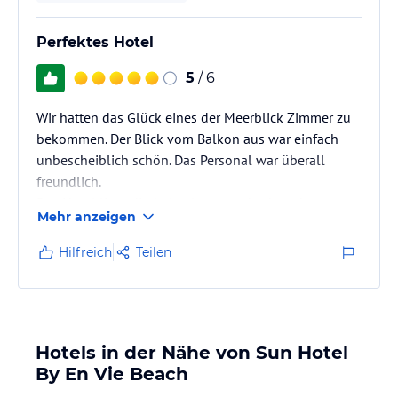
Perfektes Hotel
5
/ 6
Wir hatten das Glück eines der Meerblick Zimmer zu
bekommen. Der Blick vom Balkon aus war einfach
unbescheiblich schön. Das Personal war überall
freundlich.
Das Hotel liegt direkt in Alanya und sehr nah am
Mehr anzeigen
Hafen. Für Bade- und Partyurlaub ist dieses Hotel
einfach durch die Lage perfekt. Ich kann es nur weiter
Hilfreich
Teilen
empfehlen.
Hotels in der Nähe von Sun Hotel
By En Vie Beach