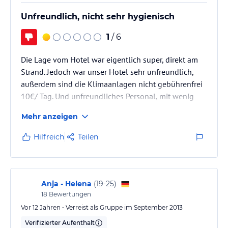
Unfreundlich, nicht sehr hygienisch
1
/ 6
Die Lage vom Hotel war eigentlich super, direkt am
Strand. Jedoch war unser Hotel sehr unfreundlich,
außerdem sind die Klimaanlagen nicht gebührenfrei
10€/ Tag. Und unfreundliches Personal, mit wenig
Verständnis. ich werde da auf jeden Fall kein zweites
Mehr anzeigen
Mal Urlaub machen.
Hilfreich
Teilen
Anja - Helena
(
19-25
)
18
Bewertungen
Vor 12 Jahren • Verreist als Gruppe im September 2013
Verifizierter Aufenthalt