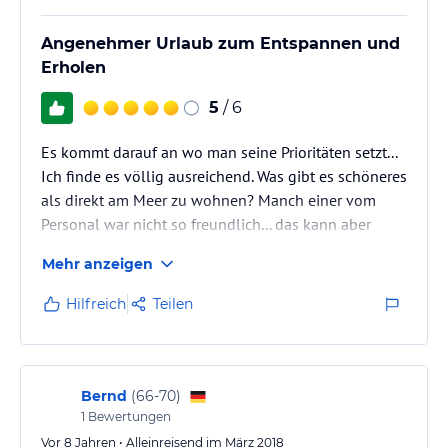
Angenehmer Urlaub zum Entspannen und
Erholen
5
/ 6
Es kommt darauf an wo man seine Prioritäten setzt...
Ich finde es völlig ausreichend. Was gibt es schöneres
als direkt am Meer zu wohnen? Manch einer vom
Personal war nicht so freundlich... das kann aber
auch an den Verständigungsschwierigkeiten liegen.
Mehr anzeigen
Ich würde wieder hier Urlaub machen.
Hilfreich
Teilen
Bernd
(
66-70
)
1
Bewertungen
Vor 8 Jahren • Alleinreisend im März 2018