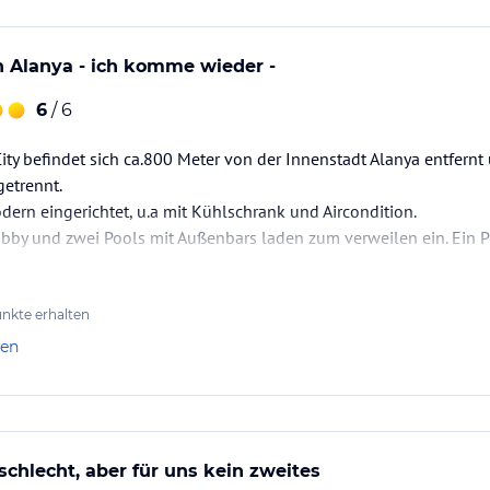
 Alanya - ich komme wieder -
6
/ 6
ty befindet sich ca.800 Meter von der Innenstadt Alanya entfernt
getrennt.
ern eingerichtet, u.a mit Kühlschrank und Aircondition.
bby und zwei Pools mit Außenbars laden zum verweilen ein. Ein Po
inderspileplatz und Kinderbecken ist auch vorhanden.
otels sind sehr sauber.
e getrennt erreicht man den Strand, dort befindet sich…
nkte erhalten
len
schlecht, aber für uns kein zweites