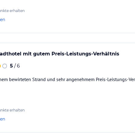
nkte erhalten
len
dthotel mit gutem Preis-Leistungs-Verhältnis
5
/ 6
enem bewirteten Strand und sehr angenehmem Preis-Leistungs-Verh
nkte erhalten
len