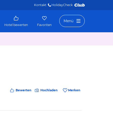
Kontakt
HolidayCheck 
Menü
Hotel bewerten
Favoriten
Bewerten
Hochladen
Merken