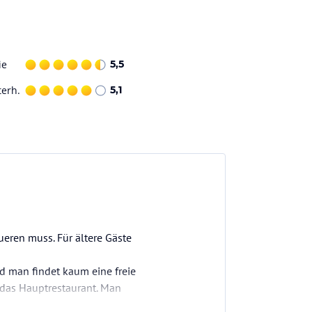
ie
5,5
terh.
5,1
ueren muss. Für ältere Gäste
d man findet kaum eine freie
r das Hauptrestaurant. Man