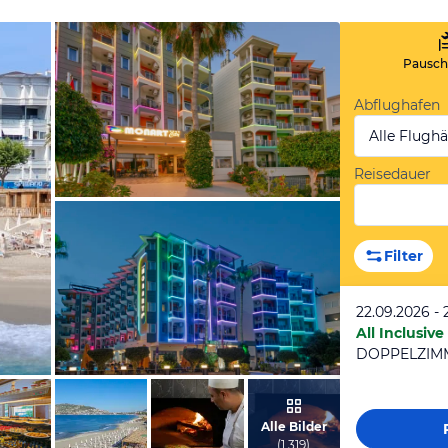
Pauscha
Abflughafen
Alle Flugh
Reisedauer
vom Hotelier, Mai 2023
Filter
22.09.2026 - 
All Inclusive
DOPPELZIM
vom Hotelier, Juli 2023
Alle Bilder
(
1.319
)