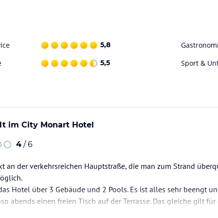
ice
5,8
Gastronom
e
5,5
Sport & Un
lt im City Monart Hotel
4
/ 6
ekt an der verkehrsreichen Hauptstraße, die man zum Strand überq
öglich.
as Hotel über 3 Gebäude und 2 Pools. Es ist alles sehr beengt un
so abends einen freien Tisch auf der Terrasse. Das gleiche gilt fü
 seinen Speisen in die zweite Etage über eine Treppe gehen.