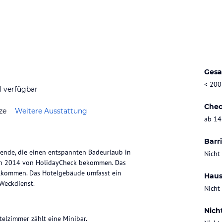
Gesa
< 200
l verfügbar
Chec
ze
Weitere Ausstattung
ab 14
Barri
sende, die einen entspannten Badeurlaub in
Nicht
ion 2014 von HolidayCheck bekommen. Das
illkommen. Das Hotelgebäude umfasst ein
Haus
Weckdienst.
Nicht
Nich
telzimmer zählt eine Minibar.