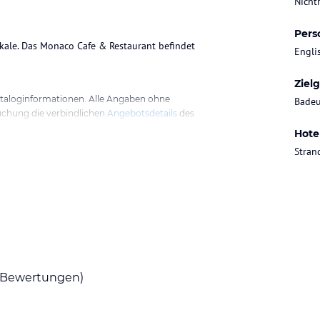
Nicht
Pers
kale. Das Monaco Cafe & Restaurant befindet
Engli
Ziel
ataloginformationen. Alle Angaben ohne
Badeu
uchung die verbindlichen
Angebotsdetails
des
Hote
Strand
Bewertungen)