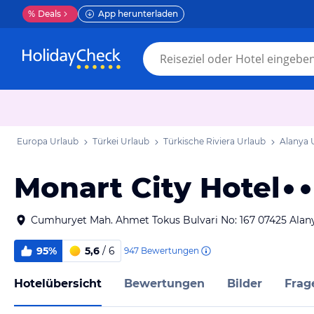
%
Deals
App herunterladen
Europa Urlaub
Türkei Urlaub
Türkische Riviera Urlaub
Alanya 
Monart City Hotel
Cumhuryet Mah. Ahmet Tokus Bulvari No: 167 07425 Alany
95%
5,6
/ 6
947
Bewertungen
Hotelübersicht
Bewertungen
Bilder
Frag