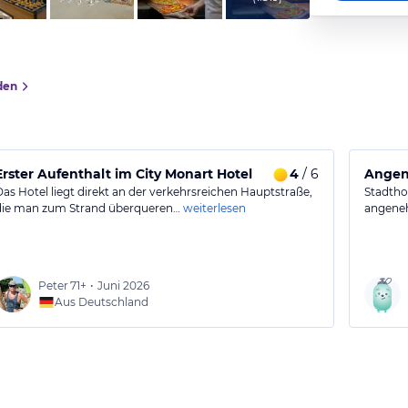
den
Erster Aufenthalt im City Monart Hotel
4
/ 6
Angene
Das Hotel liegt direkt an der verkehrsreichen Hauptstraße,
Stadtho
die man zum Strand überqueren…
weiterlesen
angeneh
Peter
71+
•
Juni 2026
Aus Deutschland