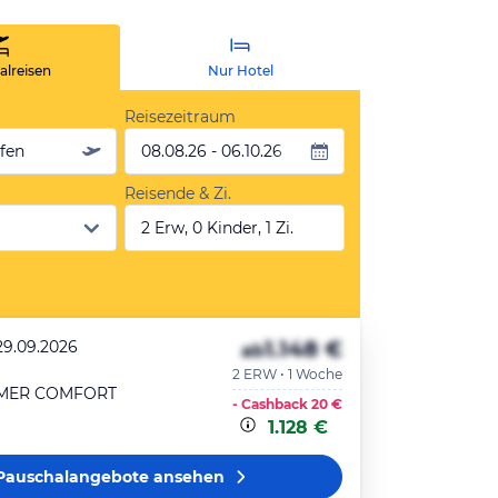
lreisen
Nur Hotel
Reisezeitraum
äfen
08.08.26 - 06.10.26
Reisende & Zi.
2 Erw, 0 Kinder, 1 Zi.
1.148 €
29.09.2026
ab
2 ERW • 1 Woche
MER COMFORT
- Cashback
20 €
1.128 €
Pauschalangebote
ansehen