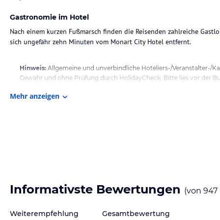
Gastronomie im Hotel
Nach einem kurzen Fußmarsch finden die Reisenden zahlreiche Gastlo
sich ungefähr zehn Minuten vom Monart City Hotel entfernt.
Hinweis:
Allgemeine und unverbindliche Hoteliers-/Veranstalter-/K
Gewähr und ohne Prüfung durch HolidayCheck. Bitte lies vor der B
jeweiligen Veranstalters.
Mehr anzeigen
Informativste Bewertungen
(von
947
Weiterempfehlung
Gesamtbewertung