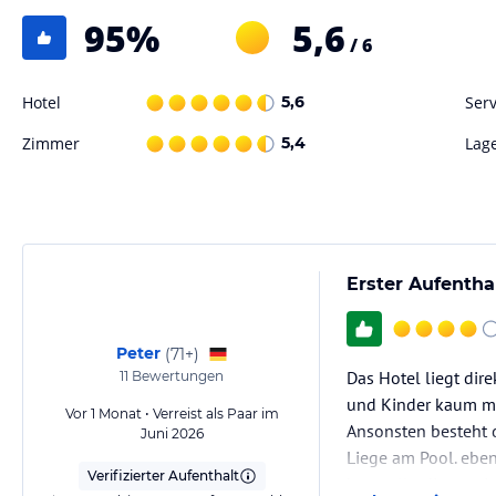
95
%
5,6
/ 6
Hotel
5,6
Serv
Zimmer
5,4
Lag
Erster Aufentha
Peter
(
71+
)
Das Hotel liegt dir
11
Bewertungen
und Kinder kaum m
Vor 1 Monat • Verreist als Paar im
Ansonsten besteht d
Juni 2026
Liege am Pool. eben
Verifizierter Aufenthalt
kann allerdings mit