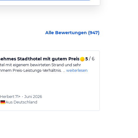
Alle Bewertungen (
947
)
hmes Stadthotel mit gutem Preis-Leistungs-Verhältnis
5
/ 6
MONARD City
tel mit eigenem bewirteten Strand und sehr
Das Hotel Mona
mem Preis-Leistungs-Verhältnis. …
weiterlesen
Innenstadt Ala
Herbert
71+
•
Juni 2026
Michae
Aus Deutschland
Aus