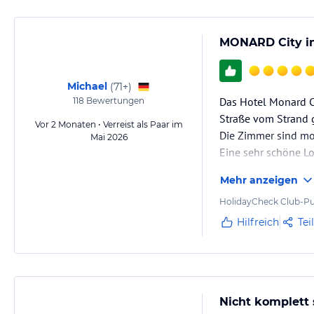
MONARD City in
Michael
(
71+
)
Das Hotel Monard Ci
118
Bewertungen
Straße vom Strand 
Vor 2 Monaten • Verreist als Paar im
Die Zimmer sind mod
Mai 2026
Eine sehr schöne Lo
ausgestattet, ein K
Mehr anzeigen
Alle Bereiche des H
Nur von einer Straß
HolidayCheck Club-Pu
Hilfreich
Tei
Nicht komplett 