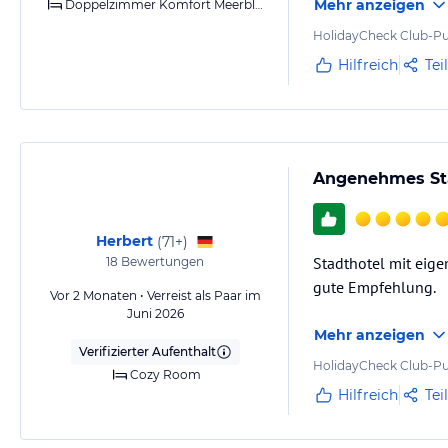
Mehr anzeigen
Doppelzimmer Komfort Meerblick
HolidayCheck Club-Pu
Hilfreich
Tei
Angenehmes Sta
Herbert
(
71+
)
Stadthotel mit eig
18
Bewertungen
gute Empfehlung.
Vor 2 Monaten • Verreist als Paar im
Juni 2026
Mehr anzeigen
Verifizierter Aufenthalt
HolidayCheck Club-Pu
Cozy Room
Hilfreich
Tei