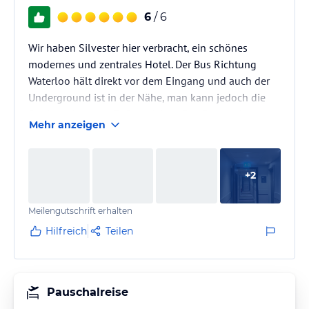
6
/ 6
Wir haben Silvester hier verbracht, ein schönes
modernes und zentrales Hotel. Der Bus Richtung
Waterloo hält direkt vor dem Eingang und auch der
Underground ist in der Nähe, man kann jedoch die
Stadt auch gut zu Fuß erreichen. Das Personal war
Mehr anzeigen
freundlich und besonders positiv hat mich das
kostenlose Angebot von Wasser, Kaffee und Saft
überrascht. Gerade für einen Städteurlaub ist das
+
2
Hotel perfekt. Große Empfehlung!
Meilengutschrift erhalten
Hilfreich
Teilen
Pauschalreise