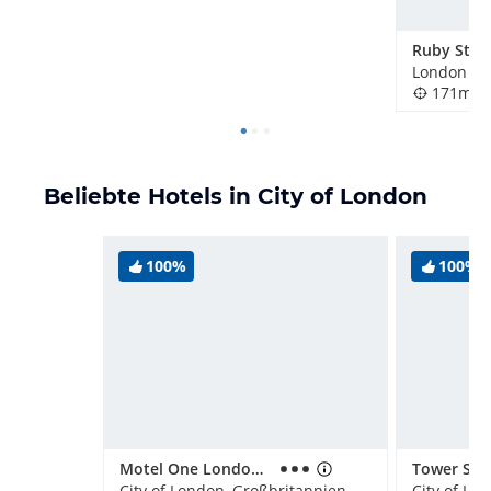
171m
Beliebte Hotels in City of London
100%
100%
Motel One London-Tower Hill
City of London, Großbritannien
City of Lo