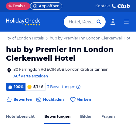
%
Deals
App öffnen
Kontakt
Hotel, Reiseziel
City of London Hotels
hub by Premier Inn London Clerkenwell Hotel
hub by Premier Inn London
Clerkenwell Hotel
80 Farringdon Rd EC1R 3GB London Großbritannien
Auf Karte anzeigen
3
Bewertungen
100%
5,1
/ 6
Bewerten
Hochladen
Merken
Hotelübersicht
Bewertungen
Bilder
Fragen