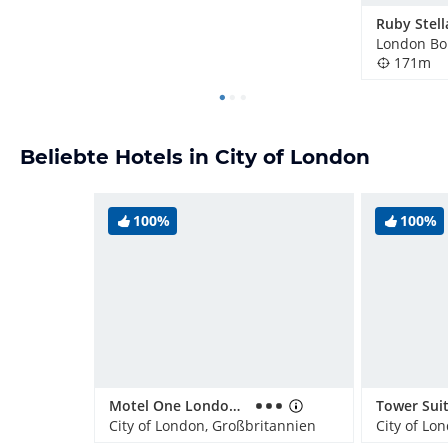
171m
Beliebte Hotels in City of London
100%
100%
Motel One London-Tower Hill
City of London, Großbritannien
City of Lo