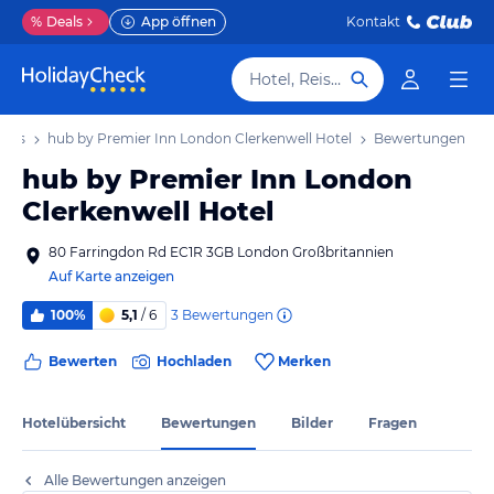
%
Deals
App öffnen
Kontakt
Hotel, Reiseziel
tels
hub by Premier Inn London Clerkenwell Hotel
Bewertungen
hub by Premier Inn London
Clerkenwell Hotel
80 Farringdon Rd EC1R 3GB London Großbritannien
Auf Karte anzeigen
3
Bewertungen
100%
5,1
/ 6
Bewerten
Hochladen
Merken
Hotelübersicht
Bewertungen
Bilder
Fragen
Alle Bewertungen anzeigen