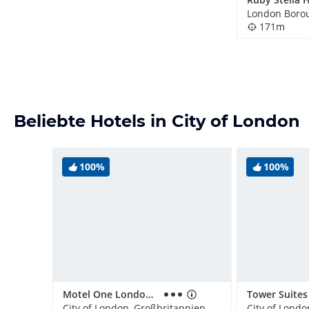
171m
Beliebte Hotels in City of London
100%
100%
Motel One London-Tower Hill
City of London, Großbritannien
City of Londo