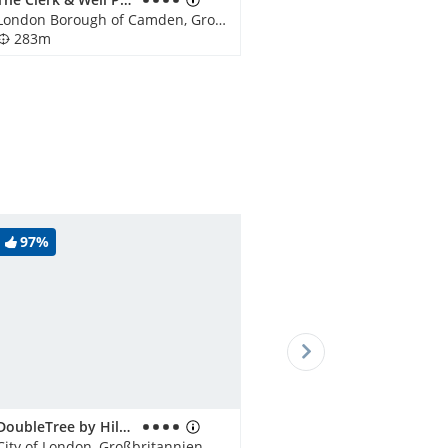
London Borough of Camden, Großbritannien
283m
97%
DoubleTree by Hilton Hotel London - Tower of London
City of London, Großbritannien