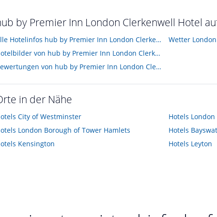
hub by Premier Inn London Clerkenwell Hotel auf
Alle Hotelinfos hub by Premier Inn London Clerkenwell Hotel
Wetter London
Hotelbilder von hub by Premier Inn London Clerkenwell Hotel
Bewertungen von hub by Premier Inn London Clerkenwell Hotel
Orte in der Nähe
otels
City of Westminster
Hotels
London
otels
London Borough of Tower Hamlets
Hotels
Bayswat
otels
Kensington
Hotels
Leyton