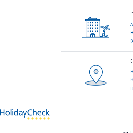
H
H
H