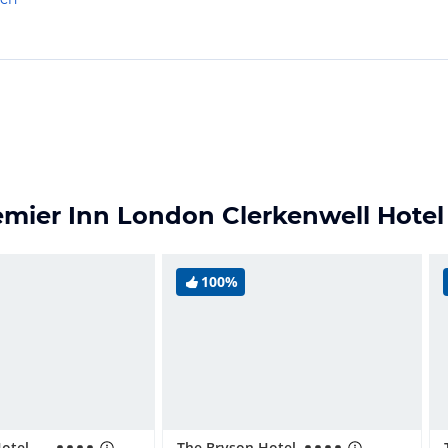
emier Inn London Clerkenwell Hotel
100%
Ruby Stella Hotel London by IHG
The Bryson Hotel