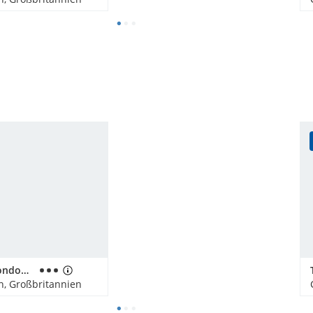
Motel One London-Tower Hill
n, Großbritannien