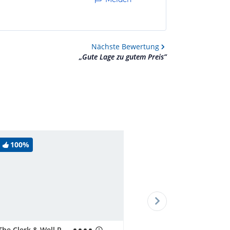
Nächste
Bewertung
„
Gute Lage zu gutem Preis
”
100%
The Clerk & Well Pub & Rooms