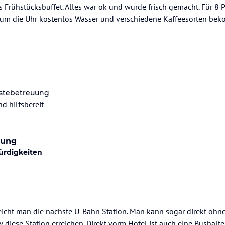
s Frühstücksbuffet. Alles war ok und wurde frisch gemacht. Für 8 P
um die Uhr kostenlos Wasser und verschiedene Kaffeesorten beko
stebetreuung
d hilfsbereit
dung
ürdigkeiten
reicht man die nächste U-Bahn Station. Man kann sogar direkt oh
diese Station erreichen. Direkt vorm Hotel ist auch eine Bushalte