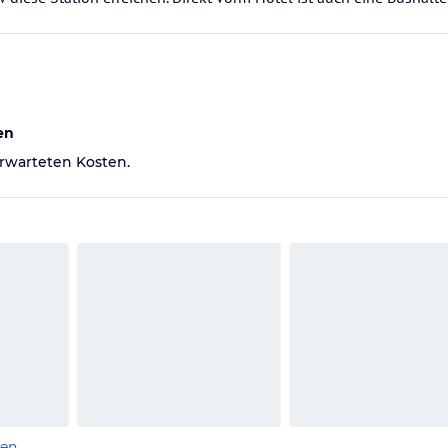
en
rwarteten Kosten.
len