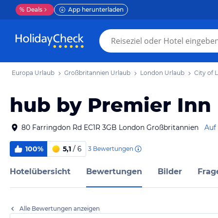
%
Deals
App herunterladen
Europa Urlaub
Großbritannien Urlaub
London Urlaub
City of
hub by Premier Inn
80 Farringdon Rd EC1R 3GB London Großbritannien
Auf
100%
5,1
/ 6
3
Bewertungen
Hotelübersicht
Bewertungen
Bilder
Frag
Alle Bewertungen anzeigen