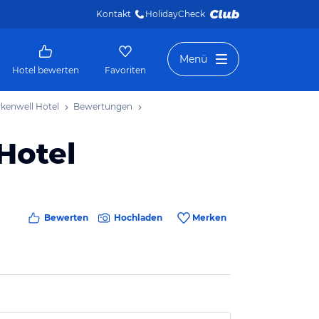
Kontakt
HolidayCheck 
Menü
Hotel bewerten
Favoriten
kenwell Hotel
Bewertungen
Hotel
Bewerten
Hochladen
Merken