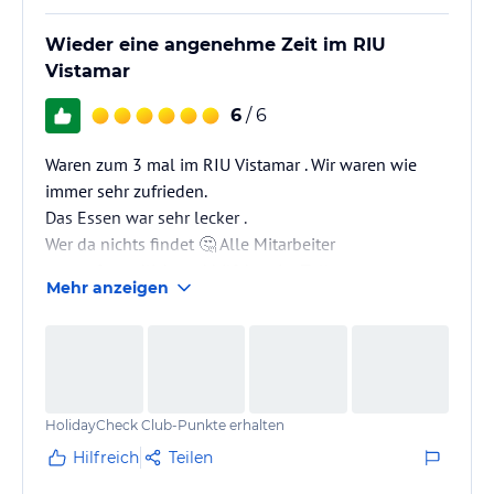
Wieder eine angenehme Zeit im RIU
Vistamar
6
/ 6
Waren zum 3 mal im RIU Vistamar . Wir waren wie
immer sehr zufrieden.
Das Essen war sehr lecker .
Wer da nichts findet 🤔 Alle Mitarbeiter
waren freundlich und hilfsbereit. . Tolles
Mehr anzeigen
abwechslungsreiches Abendprogramm
Die Animateure machen ihre Arbeit super . I
HolidayCheck Club-Punkte erhalten
Hilfreich
Teilen