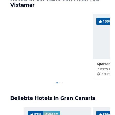
Vistamar
100%
Puerto Ric
220m
Beliebte Hotels in Gran Canaria
97%
89%
AWARD