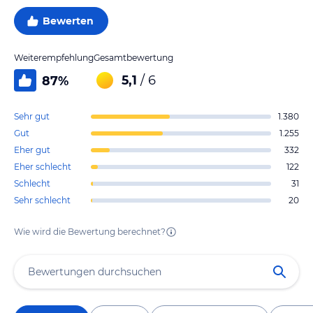
Bewerten
Weiterempfehlung
Gesamtbewertung
5,1
/ 6
87
%
Sehr gut
1.380
Gut
1.255
Eher gut
332
Eher schlecht
122
Schlecht
31
Sehr schlecht
20
Wie wird die Bewertung berechnet?