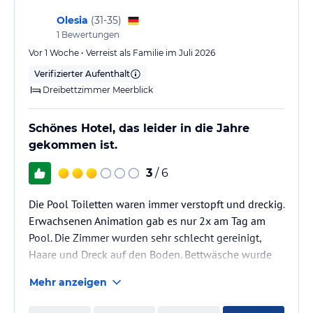
Olesia
(
31-35
)
1
Bewertungen
Vor 1 Woche • Verreist als Familie im Juli 2026
Verifizierter Aufenthalt
Dreibettzimmer Meerblick
Schönes Hotel, das leider in die Jahre
gekommen ist.
3
/ 6
Die Pool Toiletten waren immer verstopft und dreckig.
Erwachsenen Animation gab es nur 2x am Tag am
Pool. Die Zimmer wurden sehr schlecht gereinigt,
Haare und Dreck auf den Boden. Bettwäsche wurde
von alleine nie gewechselt. Man musste sich bei
Mehr anzeigen
Rezeption beschweren, erst dann kamm der Stein ins
Rollen. Essen war jeden Tag das gleiche. Kaum