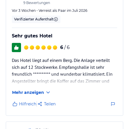
9
Bewertungen
Vor 3 Wochen • Verreist als Paar im Juli 2026
Verifizierter Aufenthalt
Sehr gutes Hotel
6
/ 6
Das Hotel liegt auf einem Berg. Die Anlage verteilt
sich auf 12 Stockwerke. Empfangshalle ist sehr
freundlich ********** und wunderbar klimatisiert. Ein
Angestellter bringt die Koffer auf das Zimmer und
zeigt die ersten Wege, was auch gut ist, das es etwas
Mehr anzeigen
verwinkelt ist. Die Zimmer sind geräumig und haben
alle einen Balkon mit Meerblick. Der Zimmerservice
Hilfreich
Teilen
kam jeden Tag und das Zimmer sehr sauber gereinigt.
Kleinigkeiten im Zimmer könnten gerichtet werden
(bspw. wackeliger Kosmetikspiegel oder wackeliger…