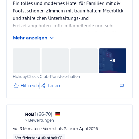
Ein tolles und modernes Hotel für Familien mit div
Pools, schönen Zimmern mit traumhaftem Meerblick
und zahlreichen Unterhaltungs-und
Freizeitangeboten. Tolle mitarbeitende und sehr
zuvorkommender und hervorragender Service .Ein
Mehr anzeigen
rundum gelungener Familienurlaub.
+
8
HolidayCheck Club-Punkte erhalten
Hilfreich
Teilen
RoBi
(
66-70
)
7
Bewertungen
Vor 3 Monaten • Verreist als Paar im April 2026
Verifizierter Aufenthalt