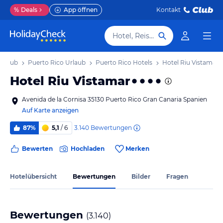
%
Deals
App öffnen
Kontakt
Hotel, Reiseziel
Urlaub
Puerto Rico Urlaub
Puerto Rico Hotels
Hotel Riu Vistamar
Hotel Riu Vistamar
Avenida de la Cornisa 35130 Puerto Rico Gran Canaria Spanien
Auf Karte anzeigen
3.140
Bewertungen
87%
5,1
/ 6
Bewerten
Hochladen
Merken
Hotelübersicht
Bewertungen
Bilder
Fragen
Bewertungen
(
3.140
)