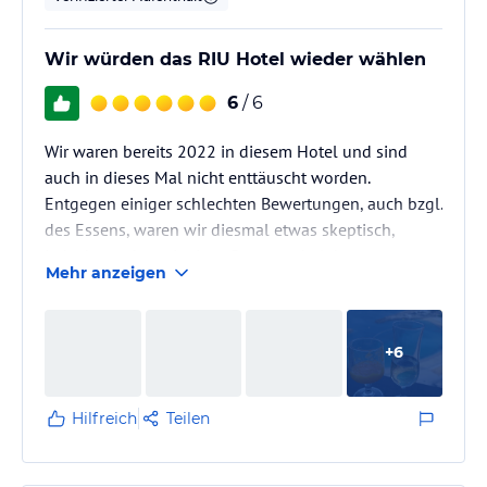
Wir würden das RIU Hotel wieder wählen
6
/ 6
Wir waren bereits 2022 in diesem Hotel und sind
auch in dieses Mal nicht enttäuscht worden.
Entgegen einiger schlechten Bewertungen, auch bzgl.
des Essens, waren wir diesmal etwas skeptisch,
jedoch wurden wir eines Besseren belehrt,
Mehr anzeigen
unserereseits gibt es überhaupt keine
Beanstandungen. So eine Vielfalt an Angeboten im
Restaurant haben wir bisher selten erlebt, zum
+
6
Frühstück, mittags oder auch abends. Egal ob,
Fleisch, Fisch, Pasta, Pizza, Salate, Desserts, Obst
sowie Brot-und Brötchensorten, zum Fühstück
Hilfreich
Teilen
mehrere…