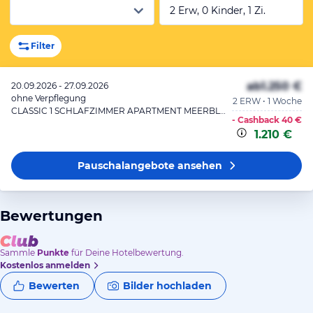
2 Erw, 0 Kinder, 1 Zi.
Filter
ab
1.250 €
20.09.2026 - 27.09.2026
ohne Verpflegung
2 ERW • 1 Woche
CLASSIC 1 SCHLAFZIMMER APARTMENT MEERBLICK
- Cashback
40 €
1.210 €
Pauschalangebote
ansehen
Bewertungen
Sammle
Punkte
für Deine Hotelbewertung.
Kostenlos anmelden
Bewerten
Bilder hochladen