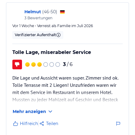
Helmut
(
46-50
)
3
Bewertungen
Vor 1 Woche • Verreist als Familie im Juli 2026
Verifizierter Aufenthalt
Tolle Lage, miserabeler Service
3
/ 6
Die Lage und Aussicht waren super. Zimmer sind ok.
Tolle Terrasse mit 2 Liegen! Unzufrieden waren wir
mit dem Service im Restaurant in unserem Hotel.
Mussten zu jeder Mahlzeit auf Geschirr und Besteck
warten da nicht genug vorhanden. Dann heißes
Mehr anzeigen
Geschir oder Gläser, gerade frisch aus dem
Geschirrspüler, benutzen für kalte Getränke oder
Hilfreich
Teilen
Salate. Nicht so dolle. Mussten zu jeder Mahlzeit den