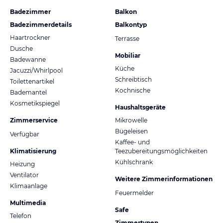
Badezimmer
Balkon
Badezimmerdetails
Balkontyp
Haartrockner
Terrasse
Dusche
Mobiliar
Badewanne
Küche
Jacuzzi/Whirlpool
Schreibtisch
Toilettenartikel
Kochnische
Bademantel
Kosmetikspiegel
Haushaltsgeräte
Zimmerservice
Mikrowelle
Bügeleisen
Verfügbar
Kaffee- und
Klimatisierung
Teezubereitungsmöglichkeiten
Kühlschrank
Heizung
Ventilator
Weitere Zimmerinformationen
Klimaanlage
Feuermelder
Multimedia
Safe
Telefon
Zimmertypen