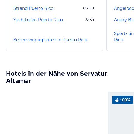
Strand Puerto Rico
0,7
km
Angelboo
Yachthafen Puerto Rico
1,0
km
Sport- un
Sehenswürdigkeiten in Puerto Rico
Rico
Hotels in der Nähe von Servatur
Altamar
100%