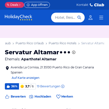
%
Deals
App öffnen
Kontakt
Hotel, Reiseziel
 Urlaub
Puerto Rico Urlaub
Puerto Rico Hotels
Servatur Altamar
Servatur Altamar
Ehemals:
Aparthotel Altamar
Avenida La Cornisa, 21 35130 Puerto Rico de Gran Canaria
Spanien
Auf Karte anzeigen
19
Bewertungen
36%
3,7
/ 6
Bewerten
Hochladen
Merken