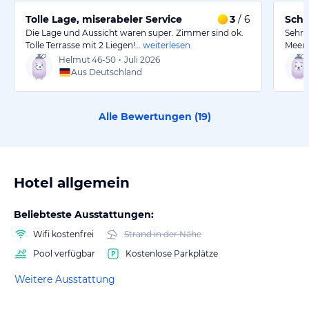
Tolle Lage, miserabeler Service
3
/ 6
Schö
Die Lage und Aussicht waren super. Zimmer sind ok.
Sehr 
Tolle Terrasse mit 2 Liegen!…
weiterlesen
Meer.
Helmut
46-50
•
Juli 2026
Aus Deutschland
Alle Bewertungen (
19
)
Hotel allgemein
Beliebteste Ausstattungen:
Wifi kostenfrei
Strand in der Nähe
Pool verfügbar
Kostenlose Parkplätze
Weitere Ausstattung