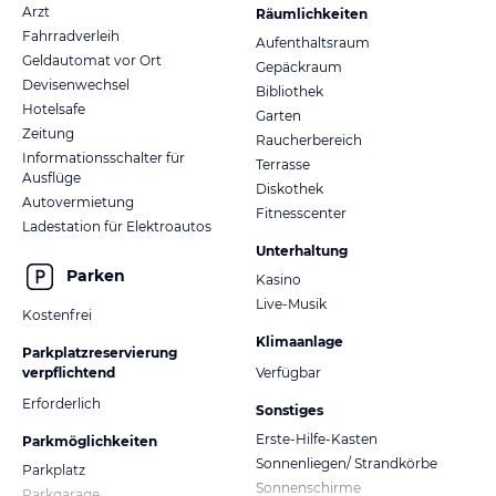
Arzt
Räumlichkeiten
Fahrradverleih
Aufenthaltsraum
Geldautomat vor Ort
Gepäckraum
Devisenwechsel
Bibliothek
Hotelsafe
Garten
Zeitung
Raucherbereich
Informationsschalter für
Terrasse
Ausflüge
Diskothek
Autovermietung
Fitnesscenter
Ladestation für Elektroautos
Unterhaltung
Parken
Kasino
Live-Musik
Kostenfrei
Klimaanlage
Parkplatzreservierung
verpflichtend
Verfügbar
Erforderlich
Sonstiges
Erste-Hilfe-Kasten
Parkmöglichkeiten
Sonnenliegen/ Strandkörbe
Parkplatz
Sonnenschirme
Parkgarage