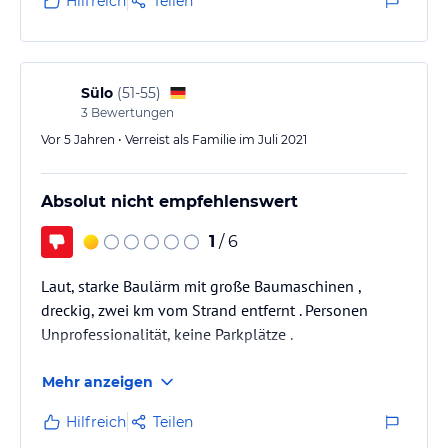
Hilfreich
Teilen
ausreichend, Abends wurde immer was angeboten
von Shows bis Karaoke.
Wir würden das Hotel/die Anlage trotz einiger
Kritikpunkte immer weiterempfehlen.
Sülo
(
51-55
)
3
Bewertungen
Vor 5 Jahren • Verreist als Familie im Juli 2021
Absolut nicht empfehlenswert
1
/ 6
Laut, starke Baulärm mit große Baumaschinen ,
dreckig, zwei km vom Strand entfernt . Personen
Unprofessionalität, keine Parkplätze .
Mehr anzeigen
Hilfreich
Teilen