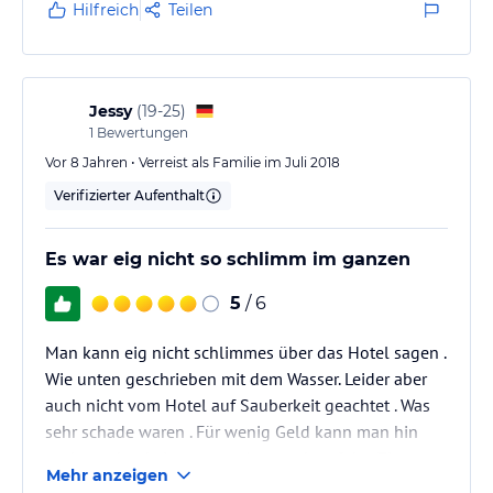
Hilfreich
Teilen
Jessy
(
19-25
)
1
Bewertungen
Vor 8 Jahren • Verreist als Familie im Juli 2018
Verifizierter Aufenthalt
Es war eig nicht so schlimm im ganzen
5
/ 6
Man kann eig nicht schlimmes über das Hotel sagen .
Wie unten geschrieben mit dem Wasser. Leider aber
auch nicht vom Hotel auf Sauberkeit geachtet . Was
sehr schade waren . Für wenig Geld kann man hin
und man hat keine grosse Anspruch auf das Zimmer.
Mehr anzeigen
Sonst würde ich es nicht weiter empfehlen