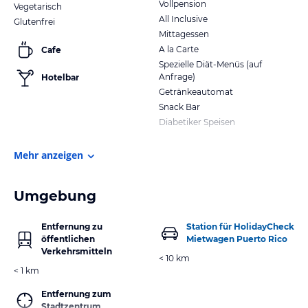
Vollpension
Vegetarisch
All Inclusive
Glutenfrei
Mittagessen
A la Carte
Cafe
Spezielle Diät-Menüs (auf
Anfrage)
Hotelbar
Getränkeautomat
Snack Bar
Diabetiker Speisen
Mehr anzeigen
Umgebung
Entfernung zu
Station für HolidayCheck
öffentlichen
Mietwagen Puerto Rico
Verkehrsmitteln
< 10 km
< 1 km
Entfernung zum
Stadtzentrum