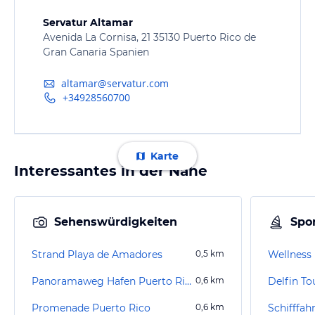
Servatur Altamar
Avenida La Cornisa, 21 35130 Puerto Rico de
Gran Canaria Spanien
altamar@servatur.com
+34928560700
Karte
Interessantes in der Nähe
Sehenswürdigkeiten
Spor
Strand Playa de Amadores
0,5
km
Wellness 
Panoramaweg Hafen Puerto Rico - Strand Amadores
0,6
km
Delfin To
Promenade Puerto Rico
0,6
km