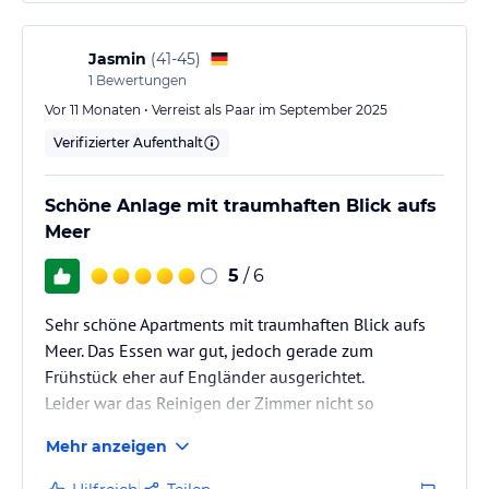
Tisch selber decken wenn man Geschirr und Besteck
gefunden hat. Nervig war das das Geschirr sofort vom
Tisch geholt wurde obwohl…
Jasmin
(
41-45
)
1
Bewertungen
Vor 11 Monaten • Verreist als Paar im September 2025
Verifizierter Aufenthalt
Schöne Anlage mit traumhaften Blick aufs
Meer
5
/ 6
Sehr schöne Apartments mit traumhaften Blick aufs
Meer. Das Essen war gut, jedoch gerade zum
Frühstück eher auf Engländer ausgerichtet.
Leider war das Reinigen der Zimmer nicht so
zufriedenstellend. Und der Strand ist ca. 20-25min zu
Mehr anzeigen
Fuß entfernt, der Hinweg geht nur bergab, der
Rückweg ist sehr anstrengend. Die Animation war