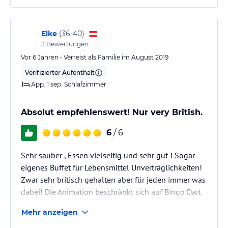
Elke
(
36-40
)
3
Bewertungen
Vor 6 Jahren • Verreist als Familie im August 2019
Verifizierter Aufenthalt
App. 1 sep. Schlafzimmer
Absolut empfehlenswert! Nur very British.
6
/ 6
Sehr sauber , Essen vielseitig und sehr gut ! Sogar
eigenes Buffet für Lebensmittel Unverträglichkeiten!
Zwar sehr britisch gehalten aber für jeden immer was
dabei! Die Animation beschränkt sich auf Bingo Dart
und Fussball ...was uns allerdings egal war da wir
Mehr anzeigen
auf Animationsprogramme gerne verzichten!