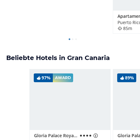
Puerto Ric
85m
Beliebte Hotels in Gran Canaria
97%
89%
AWARD
Gloria Palace Royal Hotel & Spa