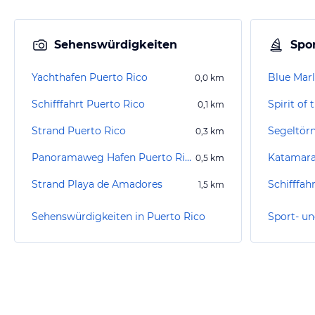
Sehenswürdigkeiten
Spor
Yachthafen Puerto Rico
Blue Marl
0,0
km
Schifffahrt Puerto Rico
Spirit of 
0,1
km
Strand Puerto Rico
Segeltörn
0,3
km
Panoramaweg Hafen Puerto Rico - Strand Amadores
0,5
km
Strand Playa de Amadores
1,5
km
Sehenswürdigkeiten in Puerto Rico