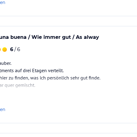
len
solut vorbildlich!…
una buena / Wie immer gut / As alway
6
/ 6
auber.
ments auf drei Etagen verteilt.
hier zu finden, was ich persönlich sehr gut finde.
ar quer gemischt.
. Immer zu empfehlen, egal welche Jahreszeit.
len