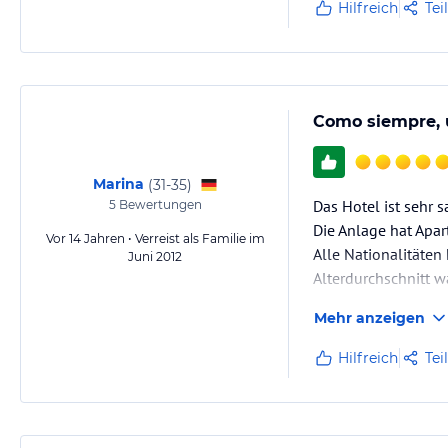
Hilfreich
Tei
Reinigungskräfte ab
Como siempre, 
Marina
(
31-35
)
Das Hotel ist sehr s
5
Bewertungen
Die Anlage hat Apart
Vor 14 Jahren • Verreist als Familie im
Alle Nationalitäten 
Juni 2012
Alterdurchschnitt w
Mehr anzeigen
Handyempfang super
Hilfreich
Tei