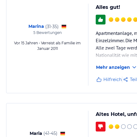
Alles gut!
Marina
(
31-35
)
Apartmentanlage, m
5
Bewertungen
Einzelzimmer. Die M
Vor 15 Jahren • Verreist als Familie im
Alle zwei Tage werd
Januar 2011
Nationalität wie mi
schätze ich mal auf 
Mehr anzeigen
Wer einfach einen r
Hilfreich
Tei
man eh ausserhalb
Altes Hotel, un
Maria
(
41-45
)