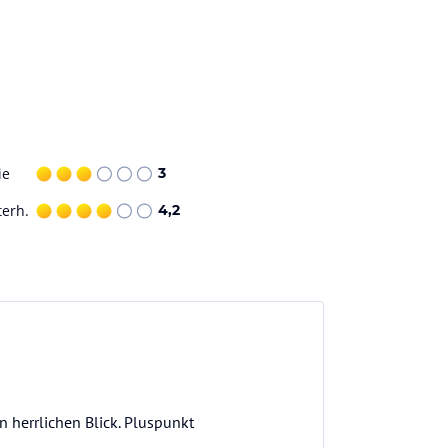
ie
3
terh.
4,2
n herrlichen Blick. Pluspunkt