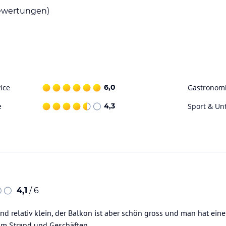
wertungen)
ice
6,0
Gastronom
e
4,3
Sport & Un
4,1
/ 6
nd relativ klein, der Balkon ist aber schön gross und man hat eine
um Strand und Geschäften.