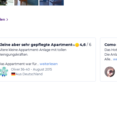
den
Kleine aber sehr gepflegte Apartment-Anlage
4,6
/ 6
Como s
Ältere kleine Appartment-Anlage mit tollen
Das Hote
Reinigungskräften.
Die Anla
Alle…
we
Das Appartment war für…
weiterlesen
Oliver
36-40
•
August 2015
Aus Deutschland