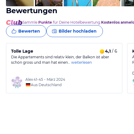
Bewertungen
Sammle
Punkte
für Deine Hotelbewertung.
Kostenlos anmel
Bewerten
Bilder hochladen
Tolle Lage
4,1
/ 6
Die Appartements sind relativ klein, der Balkon ist aber
schön gross und man hat einen…
weiterlesen
Alex
41-45
•
März 2024
Aus Deutschland