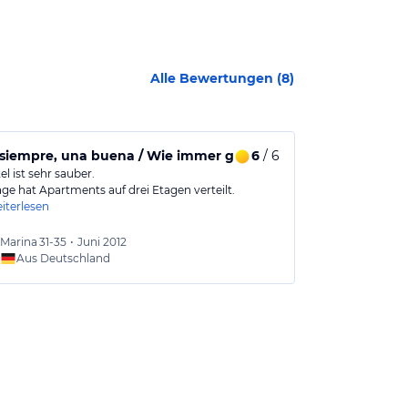
Alle Bewertungen (
8
)
iempre, una buena / Wie immer gut / As alway
6
/ 6
Alles gut!
l ist sehr sauber.
Apartmentanlag
ge hat Apartments auf drei Etagen verteilt.
Doppelzimmer,
iterlesen
weiterlesen
Marina
31-35
•
Juni 2012
Marina
Aus Deutschland
Aus