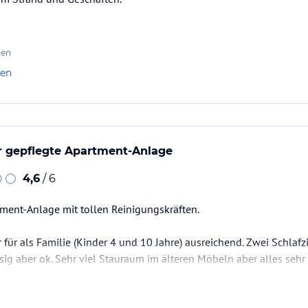
ten
len
r gepflegte Apartment-Anlage
4,6
/ 6
tment-Anlage mit tollen Reinigungskräften.
für als Familie (Kinder 4 und 10 Jahre) ausreichend. Zwei Schlafzi
iesig aber ok. Sehr viel Stauraum im älteren Möbeln aber alles seh
gestattet mit neuem Geschirr und Töpfen, Kaffeemaschine, Wasserkoc
.. teilweise etwas kompliziert größer zu kochen.