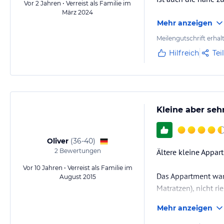
Vor 2 Jahren • Verreist als Familie im
März 2024
Mehr anzeigen
Meilengutschrift erhal
Hilfreich
Tei
Kleine aber seh
Oliver
(
36-40
)
2
Bewertungen
Ältere kleine Appar
Vor 10 Jahren • Verreist als Familie im
Das Appartment war 
August 2015
Matratzen), nicht r
relativ komplett aus
Mehr anzeigen
zwei Flammen Herd..