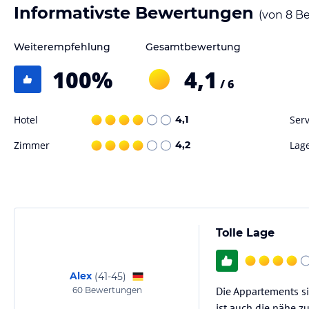
Informativste Bewertungen
(von
8
Be
Weiterempfehlung
Gesamtbewertung
100
%
4,1
/ 6
Hotel
4,1
Serv
Zimmer
4,2
Lag
Tolle Lage
Alex
(
41-45
)
Die Appartements si
60
Bewertungen
ist auch die nähe z