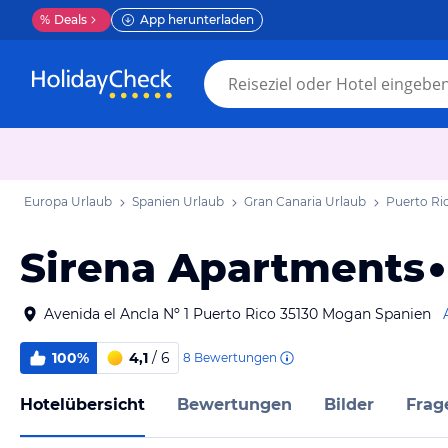
%
Deals
App herunterladen
Europa Urlaub
Spanien Urlaub
Gran Canaria Urlaub
Puerto Ri
Sirena Apartments
Avenida el Ancla Nº 1 Puerto Rico 35130 Mogan Spanien
100%
4,1
/ 6
8
Bewertungen
Hotelübersicht
Bewertungen
Bilder
Frag