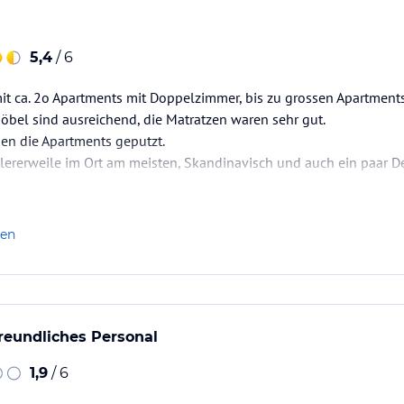
5,4
/ 6
it ca. 2o Apartments mit Doppelzimmer, bis zu grossen Apartmen
öbel sind ausreichend, die Matratzen waren sehr gut.
en die Apartments geputzt.
tlererweile im Ort am meisten, Skandinavisch und auch ein paar De
ca. 55
uhigen erholsamen Urlaub verleben möchte, ist hier gut aufgehobe
len
 des Zimmers und daher…
freundliches Personal
1,9
/ 6