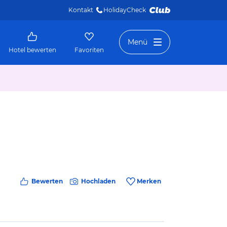
Kontakt
HolidayCheck 
Menü
Hotel bewerten
Favoriten
Bewerten
Hochladen
Merken