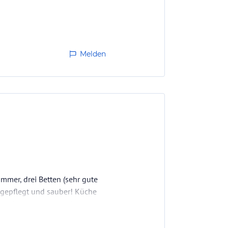
Melden
mmer, drei Betten (sehr gute
r gepflegt und sauber! Küche
her etc. ...... allerdings nur