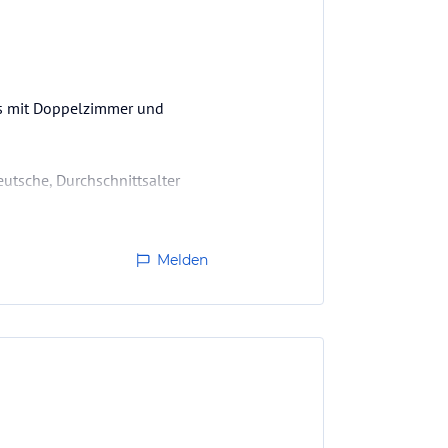
ts mit Doppelzimmer und
utsche, Durchschnittsalter
n, die meiste Zeit verbringt
Melden