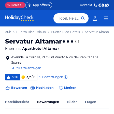
%
Deals
App öffnen
Kontakt
Hotel, Reiseziel
 Urlaub
Puerto Rico Urlaub
Puerto Rico Hotels
Servatur Altamar
Servatur Altamar
Ehemals:
Aparthotel Altamar
Avenida La Cornisa, 21 35130 Puerto Rico de Gran Canaria
Spanien
Auf Karte anzeigen
19
Bewertungen
36%
3,7
/ 6
Bewerten
Hochladen
Merken
Hotelübersicht
Bewertungen
Bilder
Fragen