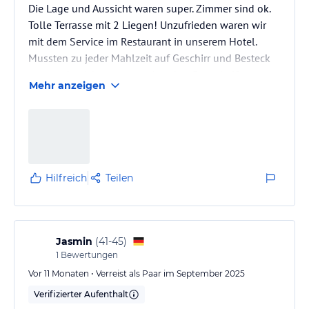
Die Lage und Aussicht waren super. Zimmer sind ok.
Tolle Terrasse mit 2 Liegen! Unzufrieden waren wir
mit dem Service im Restaurant in unserem Hotel.
Mussten zu jeder Mahlzeit auf Geschirr und Besteck
warten da nicht genug vorhanden. Dann heißes
Mehr anzeigen
Geschir oder Gläser, gerade frisch aus dem
Geschirrspüler, benutzen für kalte Getränke oder
Salate. Nicht so dolle. Mussten zu jeder Mahlzeit den
Tisch selber decken wenn man Geschirr und Besteck
gefunden hat. Nervig war das das Geschirr sofort vom
Tisch geholt wurde obwohl…
Hilfreich
Teilen
Jasmin
(
41-45
)
1
Bewertungen
Vor 11 Monaten • Verreist als Paar im September 2025
Verifizierter Aufenthalt