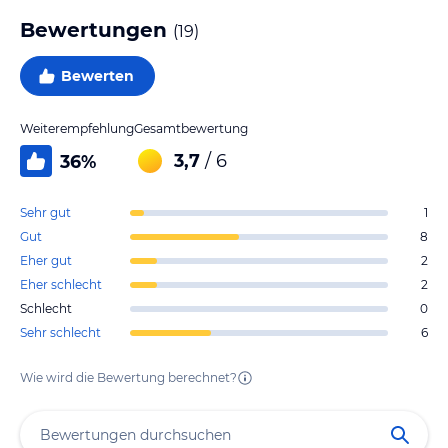
Bewertungen
(
19
)
Bewerten
Weiterempfehlung
Gesamtbewertung
3,7
/ 6
36
%
Sehr gut
1
Gut
8
Eher gut
2
Eher schlecht
2
Schlecht
0
Sehr schlecht
6
Wie wird die Bewertung berechnet?