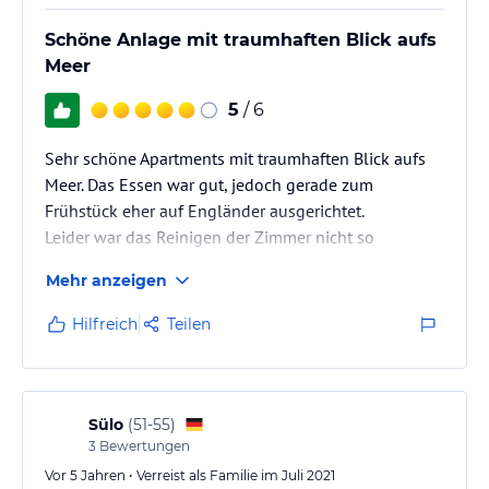
Schöne Anlage mit traumhaften Blick aufs
Meer
5
/ 6
Sehr schöne Apartments mit traumhaften Blick aufs
Meer. Das Essen war gut, jedoch gerade zum
Frühstück eher auf Engländer ausgerichtet.
Leider war das Reinigen der Zimmer nicht so
zufriedenstellend. Und der Strand ist ca. 20-25min zu
Mehr anzeigen
Fuß entfernt, der Hinweg geht nur bergab, der
Rückweg ist sehr anstrengend. Die Animation war
Hilfreich
Teilen
ausreichend, Abends wurde immer was angeboten
von Shows bis Karaoke.
Wir würden das Hotel/die Anlage trotz einiger
Kritikpunkte immer weiterempfehlen.
Sülo
(
51-55
)
3
Bewertungen
Vor 5 Jahren • Verreist als Familie im Juli 2021