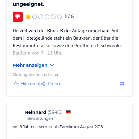
ungeeignet.
1
/ 6
Derzeit wird der Block B der Anlage umgebaut. Auf
dem Hotelgelände steht ein Baukran, der über die
Restaurantterasse sowie den Poolbereich schwenkt.
Baulärm von 7 - 21 Uhr.
Das Nachbarhotel wird ebenfalls saniert. Ein
Mehr anzeigen
unzumutbarer Zustand, der nach unserer
Einschätzung noch länger andauern wird. Zudem ist
Meilengutschrift erhalten
das Hotel nur auf Engländer sowie Skandinavier
Hilfreich
Teilen
eingestellt.
Positiv war, dass nach unserer Beschwerde bei der
Reiseleitung, wir bereits 1 Tag später ein anderes
Reinhard
(
56-60
)
1
Bewertungen
Hotel von der Hotelleitung angeboten bekommen…
Vor 9 Jahren • Verreist als Familie im August 2016