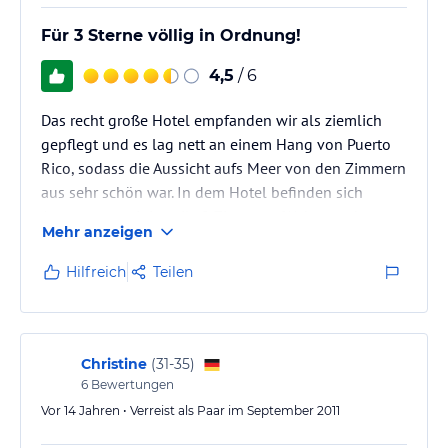
Für 3 Sterne völlig in Ordnung!
4,5
/ 6
Das recht große Hotel empfanden wir als ziemlich
gepflegt und es lag nett an einem Hang von Puerto
Rico, sodass die Aussicht aufs Meer von den Zimmern
aus sehr schön war. In dem Hotel befinden sich
Apartments mit jeweils 2 Zimmern (Wohn- und
Mehr anzeigen
Schlafbereich), einem ziemlich großen Badezimmer
und einer Küchenzeile.
Hilfreich
Teilen
Das Hotel wurde während unseres Aufenthaltes
nahezu zu 100% von britischen Gästen "bevölkert",
doch auch diese haben sich durchweg freundlich und
ordentlich verhalten.
Christine
(
31-35
)
6
Bewertungen
Vor 14 Jahren • Verreist als Paar im September 2011