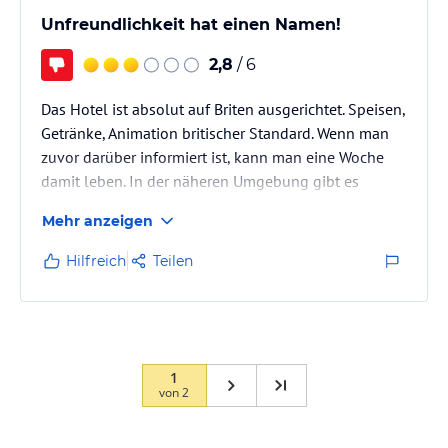
Unfreundlichkeit hat einen Namen!
2,8
/ 6
Das Hotel ist absolut auf Briten ausgerichtet. Speisen,
Getränke, Animation britischer Standard. Wenn man
zuvor darüber informiert ist, kann man eine Woche
damit leben. In der näheren Umgebung gibt es
allerdings kaum Ausweichmöglichkeiten. Der nächste
Mehr anzeigen
schöne Ort ist Puerto de Mogan, der etwas Flair von
einem Urlaubsort mitbringt. Das Schlimmste im Hotel
Hilfreich
Teilen
war die mangelnde Reinigung des Zimmers (nur 1x in
einer Woche), wodurch man weder saubere
Handtücher noch neues Toilettenpapier bekam.
Getoppt wurde das ganze…
1
von
2