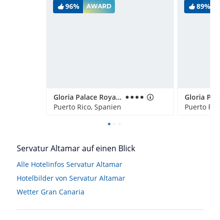
96%
89%
AWARD
Gloria Palace Royal Hotel & Spa
Puerto Rico, Spanien
Puerto Ric
Servatur Altamar auf einen Blick
Alle Hotelinfos Servatur Altamar
Hotelbilder von Servatur Altamar
Wetter Gran Canaria