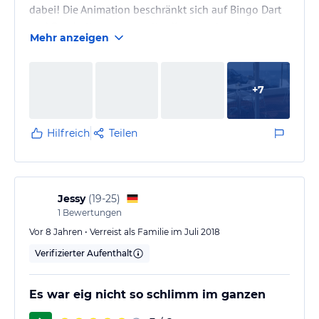
dabei! Die Animation beschränkt sich auf Bingo Dart
und Fussball ...was uns allerdings egal war da wir
Mehr anzeigen
auf Animationsprogramme gerne verzichten!
+
7
Hilfreich
Teilen
Jessy
(
19-25
)
1
Bewertungen
Vor 8 Jahren • Verreist als Familie im Juli 2018
Verifizierter Aufenthalt
Es war eig nicht so schlimm im ganzen