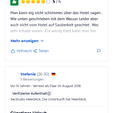
5
/ 6
Man kann eig nicht schlimmes über das Hotel sagen .
Wie unten geschrieben mit dem Wasser. Leider aber
auch nicht vom Hotel auf Sauberkeit geachtet . Was
sehr schade waren . Für wenig Geld kann man hin
und man hat keine grosse Anspruch auf das Zimmer.
Mehr anzeigen
Sonst würde ich es nicht weiter empfehlen
Hilfreich
Teilen
Stefanie
(
26-30
)
5
Bewertungen
Vor 10 Jahren • Verreist als Paar im August 2016
Verifizierter Aufenthalt
Studio Meerblick, Die Unterkunft hat Meerblick