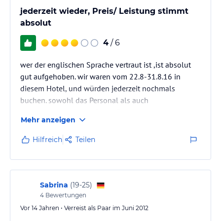
jederzeit wieder, Preis/ Leistung stimmt
absolut
4
/ 6
wer der englischen Sprache vertraut ist ,ist absolut
gut aufgehoben. wir waren vom 22.8-31.8.16 in
diesem Hotel, und würden jederzeit nochmals
buchen. sowohl das Personal als auch
abwechslungsreiches Essen Zimmerservice ,
Mehr anzeigen
Sauberkeit , top,
Hilfreich
Teilen
Sabrina
(
19-25
)
4
Bewertungen
Vor 14 Jahren • Verreist als Paar im Juni 2012