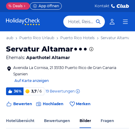
%
Deals
App öffnen
Kontakt
Hotel, Reiseziel
 Urlaub
Puerto Rico Urlaub
Puerto Rico Hotels
Servatur Altamar
Servatur Altamar
Ehemals:
Aparthotel Altamar
Avenida La Cornisa, 21 35130 Puerto Rico de Gran Canaria
Spanien
Auf Karte anzeigen
19
Bewertungen
36%
3,7
/ 6
Bewerten
Hochladen
Merken
Hotelübersicht
Bewertungen
Bilder
Fragen