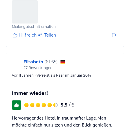
Essen wieder zu verlaufen kann man dann
anschließend im wunderschönen, üppigen Garten
spazieren gehen.
Meilengutschrift erhalten
Die Zimmer sind groß und die Badezimmer sehr
modern, sie bieten viel Platz. Gerne…
Hilfreich
Teilen
Elisabeth
(
61-65
)
27
Bewertungen
Vor 11 Jahren • Verreist als Paar im Januar 2014
Immer wieder!
5,5
/ 6
Hervorragendes Hotel in traumhafter Lage. Man
möchte einfach nur sitzen und den Blick genießen.