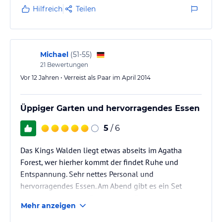
Hilfreich
Teilen
Michael
(
51-55
)
21
Bewertungen
Vor 12 Jahren • Verreist als Paar im April 2014
Üppiger Garten und hervorragendes Essen
5
/ 6
Das Kings Walden liegt etwas abseits im Agatha
Forest, wer hierher kommt der findet Ruhe und
Entspannung. Sehr nettes Personal und
hervorragendes Essen. Am Abend gibt es ein Set
Menü und auch das Frühstück ist Extraklasse mit viel
Mehr anzeigen
Auswahl an frisch zubereiteten warmen Gerichten..
Ich empfehle Rührei mit Lachsforelle. Um das gute