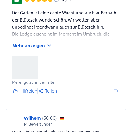
Der Garten ist eine echte Wucht und auch außerhalb
der Blütezeit wunderschön. Wir wollen aber
unbedingt irgendwann auch zur Blütezeit hin.
Die Lodge erscheint im Moment im Umbruch, die
neuen Besitzer sind erst kurz dort. Die Zimmer und
Mehr anzeigen
das Restaurant wirken noch etwas unfertig, die
Zimmer sogar ziemlich kahl. Aber alles ist okay, das
Essen war auch gut, wenn auch nicht herausragend.
Aber insgesamt ein lohnender Aufenthalt und die
beste Unterkunft, die wir in und um
Meilengutschrift erhalten
Megoebaskloof/Tzaneen bisher hatten.
Hilfreich
Teilen
Wilhem
(
56-60
)
14
Bewertungen
Vor 9 Jahren • Verreist als Paar im November 2016