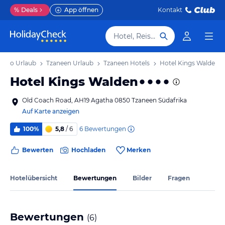
%
Deals
App öffnen
Kontakt
Hotel, Reiseziel
popo Urlaub
Tzaneen Urlaub
Tzaneen Hotels
Hotel Kings Walden
Hotel Kings Walden
Old Coach Road, AH19 Agatha 0850 Tzaneen Südafrika
Auf Karte anzeigen
6
Bewertungen
100%
5,8
/ 6
Bewerten
Hochladen
Merken
Hotelübersicht
Bewertungen
Bilder
Fragen
Bewertungen
(
6
)