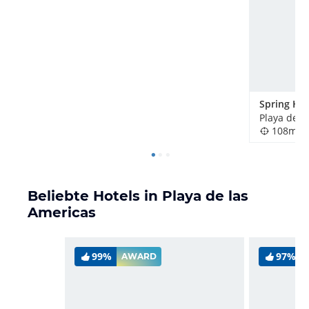
Playa de l
108m
Beliebte Hotels in Playa de las
Americas
99%
97%
AWARD