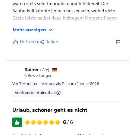
waren stets sehr freundlich und hilfsbereit. Die
Sauberkeit könnte jedoch besser sein, wobei viele
Gäste leider selbst dazu beitragen: Morgens liegen
häufig Müll und Essensreste herum, und die Toiletten
Mehr anzeigen
sind oft stark verschmutzt. Die Reinigungskräfte
leisten hier wirklich tolle Arbeit. Das Poolwasser war
Hilfreich
Teilen
zudem nicht klar, unsere Tochter bekam leider eine
Mittelohrentzündung. Das Essen war
abwechslungsreich, für Vegetarier jedoch nur
eingeschränkt geeignet. Außerdem…
Rainer
(
71+
)
6
Bewertungen
Vor 7 Monaten • Verreist als Paar im Januar 2026
Verifizierter Aufenthalt
Urlaub, schöner geht es nicht
6
/ 6