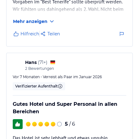
Vorgaben im "Best Tenerife" sollte überprüft werden.
Wir fühlten uns dahingehend als 2. Wahl. Nicht beim
Speisen, sondern bei den Getränken.
Mehr anzeigen
Hilfreich
Teilen
Hans
(
71+
)
2
Bewertungen
Vor 7 Monaten • Verreist als Paar im Januar 2026
Verifizierter Aufenthalt
Gutes Hotel und Super Personal in allen
Bereichen
5
/ 6
Das Hotel ist sehr lebhaft und etwas unruhig.