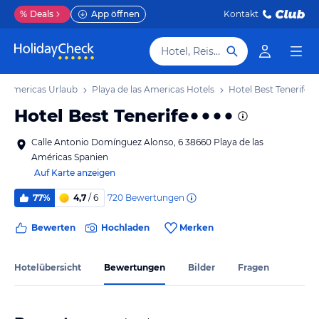
%
Deals
App öffnen
Kontakt
Hotel, Reiseziel
as Americas Urlaub
Playa de las Americas Hotels
Hotel Best Tenerife
Hotel Best Tenerife
Calle Antonio Domínguez Alonso, 6 38660 Playa de las
Américas Spanien
Auf Karte anzeigen
720
Bewertungen
77%
4,7
/ 6
Bewerten
Hochladen
Merken
Hotelübersicht
Bewertungen
Bilder
Fragen