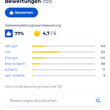
Bewertungen
(
720
)
Bewerten
Weiterempfehlung
Gesamtbewertung
4,7
/ 6
77
%
Sehr gut
149
Gut
312
Eher gut
145
Eher schlecht
88
Schlecht
17
Sehr schlecht
9
Wie wird die Bewertung berechnet?