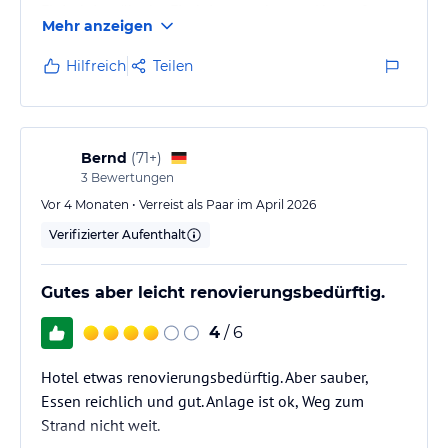
Fleisch ist zäh, der Fisch ist totgebraten. Nur auf
Mehr anzeigen
englische Gäste ausgerichtet. Das schlechteste Essen,
was wir in Spanien erlebt haben. All inclusive ist
Hilfreich
Teilen
Selbstbedienung mit Papp- und Plastebechern, sonst
muss man bezahlen. Nie wieder!
Bernd
(
71+
)
3
Bewertungen
Vor 4 Monaten • Verreist als Paar im April 2026
Verifizierter Aufenthalt
Gutes aber leicht renovierungsbedürftig.
4
/ 6
Hotel etwas renovierungsbedürftig. Aber sauber,
Essen reichlich und gut. Anlage ist ok, Weg zum
Strand nicht weit.