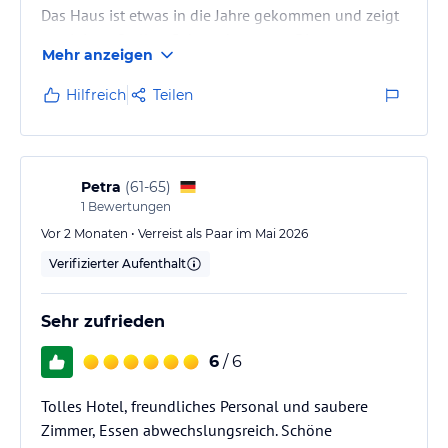
Das Haus ist etwas in die Jahre gekommen und zeigt
an einigen Stellen Gebrauchsspuren. Diese
Mehr anzeigen
beeinträchtigen nach unserer Einschätzung nicht den
positiven Gesamteindruck. Das Personal ist sehr
Hilfreich
Teilen
freundlich und Hilfsbereit. Auf Sauberkeit wird im
ganzen Hotel geachtet. Auch beim Essen gab es
keinen Grund zur Klage.
Insgesamt kann man das Hotel weiterempfehlen
Petra
(
61-65
)
1
Bewertungen
Vor 2 Monaten • Verreist als Paar im Mai 2026
Verifizierter Aufenthalt
Sehr zufrieden
6
/ 6
Tolles Hotel, freundliches Personal und saubere
Zimmer, Essen abwechslungsreich. Schöne