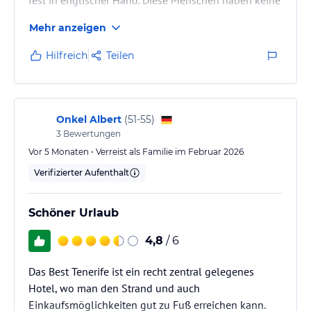
Manieren. Abends kommen diese mit den gleichen
Mehr anzeigen
Klamotten zum essen, so wie sie den ganzen Tag
rumgelaufen sind. Trinken den ganzen Tag, holen
Hilfreich
Teilen
essen, so viel kann der Mensch nicht essen. Das
kommt dann in den Müll. Ich finde es wirklich
schade.
Dennoch haben wir uns dort wohl gefühlt; es ist ein
Onkel Albert
(
51-55
)
wenig wie nach hause…
3
Bewertungen
Vor 5 Monaten • Verreist als Familie im Februar 2026
Verifizierter Aufenthalt
Schöner Urlaub
4,8
/ 6
Das Best Tenerife ist ein recht zentral gelegenes
Hotel, wo man den Strand und auch
Einkaufsmöglichkeiten gut zu Fuß erreichen kann.