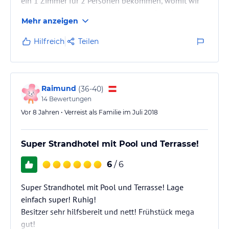
ein 1 Zimmer für 2 Personen bekommen, womit wir
auch kein Problem hatten. Aber später fast den
Mehr anzeigen
dreifachen Preis anzusetzen ist eine bodenlosen
Frechheit! Das Zimmer hat im Netz 69€ gekostet,
Hilfreich
Teilen
verlangt wurde 165€. Ich habe für das gleiche in den
besten Hotels übernachtet und nicht mal da habe ich
so viel gezahlt! Absolute Frechheit! Frühstück war
eine Katastrophe! Total…
Raimund
(
36-40
)
14
Bewertungen
Vor 8 Jahren • Verreist als Familie im Juli 2018
Super Strandhotel mit Pool und Terrasse!
6
/ 6
Super Strandhotel mit Pool und Terrasse! Lage
einfach super! Ruhig!
Besitzer sehr hilfsbereit und nett! Frühstück mega
gut!