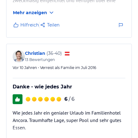
zweckmäßig eingerichtet und verfügen über eine
Klimaanlage und elektrischer Rollo.
Mehr anzeigen
Tolles Badezimmer mit Dusche (Duschkabine), die
Renovierung dürfte noch nicht so lange her sein. Das
Hilfreich
Teilen
Essen lässt keine Wünsche offen und es ist für Jeden
was dabei. Die Familie der das Hotel gehört ist sehr
freundlich, präsent und kümmert sich mit Herz um
die Anliegen der Gäste. Wir waren 1…
Christian
(
36-40
)
13
Bewertungen
Vor 10 Jahren • Verreist als Familie im Juli 2016
Danke - wie jedes Jahr
6
/ 6
Wie jedes Jahr ein genialer Urlaub im Familienhotel
Ancora. Traumhafte Lage, super Pool und sehr gutes
Essen.