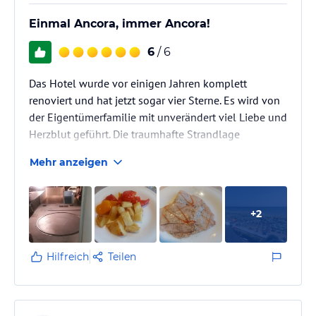
Einmal Ancora, immer Ancora!
6
/ 6
Das Hotel wurde vor einigen Jahren komplett
renoviert und hat jetzt sogar vier Sterne. Es wird von
der Eigentümerfamilie mit unverändert viel Liebe und
Herzblut geführt. Die traumhafte Strandlage
ermöglicht besonders Familien mit Kindern einen
Mehr anzeigen
unbeschwerten Badeurlaub, aber auch Senioren, die
kurze Wege lieben, kommen im Ancora voll auf ihre
Kosten. Das Ancora wird hauptsächlich von Italienern,
+
2
Deutschen und Österreichern gebucht, aber es finden
sich auch andere Nationalitäten. Besonders in der
Hochsaison ist es…
Hilfreich
Teilen