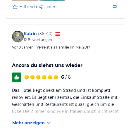
Hilfreich
Teilen
Katrin
(
36-40
)
12
Bewertungen
Vor 9 Jahren • Verreist als Familie im Mai 2017
Ancora du siehst uns wieder
6
/ 6
Das Hotel liegt direkt am Strand und ist komplett
renoviert. Es liegt sehr zentral, die Einkauf Straße mit
Geschäften und Restaurants ist quasi gleich um die
Ecke. Die Zimmer sind wie in Italien üblich nicht recht
groß, aber völlig ausreichend. Es ist alles Tip Top
Mehr anzeigen
gepflegt und sauber. Das gesamte Personal ist sehr