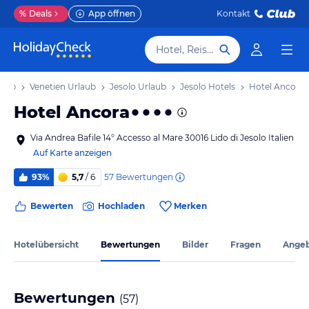
%
Deals
App öffnen
Kontakt
Hotel, Reiseziel
laub
Venetien Urlaub
Jesolo Urlaub
Jesolo Hotels
Hotel Ancora
Hotel Ancora
Via Andrea Bafile 14° Accesso al Mare 30016 Lido di Jesolo Italien
Auf Karte anzeigen
57
Bewertungen
93%
5,7
/ 6
Bewerten
Hochladen
Merken
Hotelübersicht
Bewertungen
Bilder
Fragen
Ange
Bewertungen
(
57
)