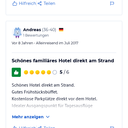
freundlich und zuvor kommend. Wir werden sicher
Hilfreich
Teilen
wieder kommen!
Andreas
(
36-40
)
1
Bewertungen
Vor 8 Jahren • Alleinreisend im Juli 2017
Schönes familiäres Hotel direkt am Strand
5
/ 6
Schönes Hotel direkt am Strand.
Gutes Frühstücksbüffet.
Kostenlose Parkplätze direkt vor dem Hotel.
Idealer Ausgangspunkt für Tagesausflüge
Mehr anzeigen