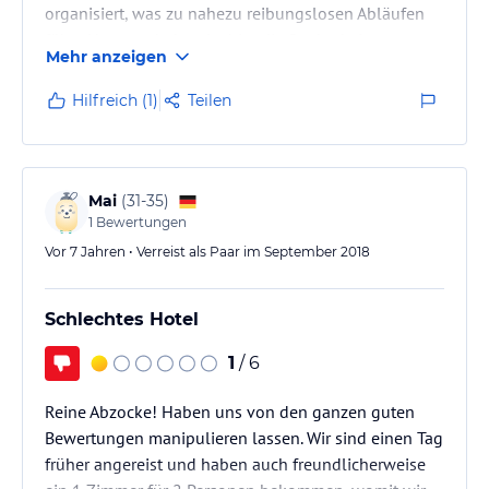
organisiert, was zu nahezu reibungslosen Abläufen
führt. Hervorzuheben ist hier die Sauberkeit
Mehr anzeigen
sämtlicher Räumlichkeiten sowie die (soweit für mich
erkennbar) gewissenhafte Wartung der technischen
Hilfreich (1)
Teilen
Gebäudeausrüstung, insbes. der Klimaanlage.
Hervorzuheben ist weiter die direkte Organisation
des Services durch die Inhaberin, die keine Wünsche
offen lässt. Soweit in anderen…
Mai
(
31-35
)
1
Bewertungen
Vor 7 Jahren • Verreist als Paar im September 2018
Schlechtes Hotel
1
/ 6
Reine Abzocke! Haben uns von den ganzen guten
Bewertungen manipulieren lassen. Wir sind einen Tag
früher angereist und haben auch freundlicherweise