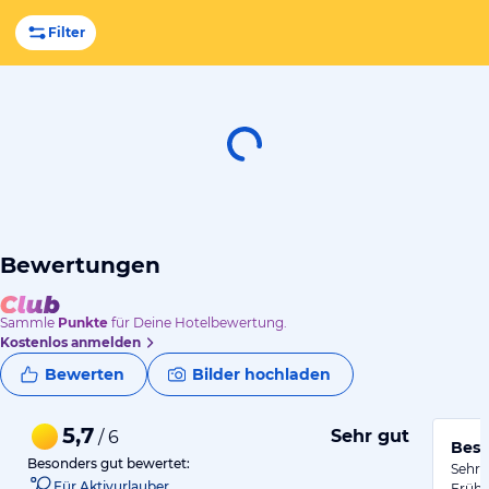
Filter
Bewertungen
Sammle
Punkte
für Deine Hotelbewertung.
Kostenlos anmelden
Bewerten
Bilder hochladen
5,7
Sehr gut
/ 6
Best
Besonders gut bewertet:
Sehr 
Für Aktivurlauber
Frühs