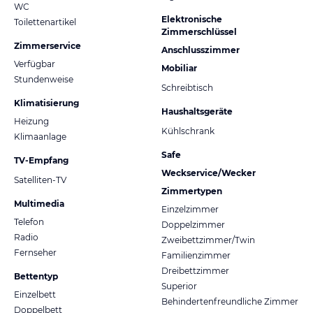
WC
Elektronische
Toilettenartikel
Zimmerschlüssel
Zimmerservice
Anschlusszimmer
Verfügbar
Mobiliar
Stundenweise
Schreibtisch
Klimatisierung
Haushaltsgeräte
Heizung
Kühlschrank
Klimaanlage
Safe
TV-Empfang
Weckservice/Wecker
Satelliten-TV
Zimmertypen
Multimedia
Einzelzimmer
Telefon
Doppelzimmer
Radio
Zweibettzimmer/Twin
Fernseher
Familienzimmer
Dreibettzimmer
Bettentyp
Superior
Einzelbett
Behindertenfreundliche Zimmer
Doppelbett