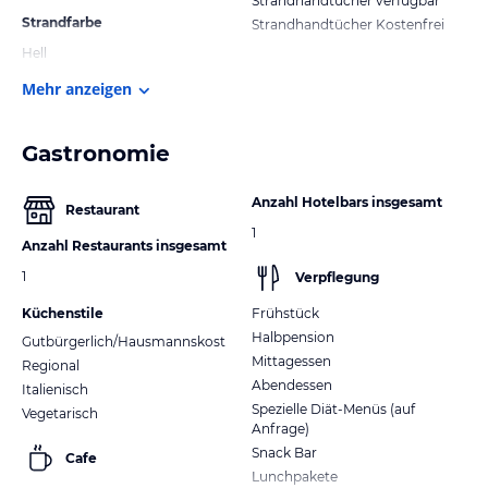
Strandhandtücher verfügbar
Strandfarbe
Strandhandtücher Kostenfrei
Hell
Mehr anzeigen
Gastronomie
Anzahl Hotelbars insgesamt
Restaurant
1
Anzahl Restaurants insgesamt
1
Verpflegung
Küchenstile
Frühstück
Halbpension
Gutbürgerlich/Hausmannskost
Mittagessen
Regional
Abendessen
Italienisch
Spezielle Diät-Menüs (auf
Vegetarisch
Anfrage)
Snack Bar
Cafe
Lunchpakete