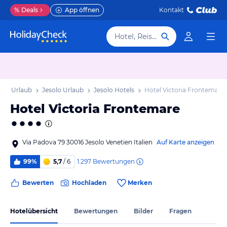
%
Deals
App öffnen
Kontakt
Hotel, Reiseziel
ien Urlaub
Jesolo Urlaub
Jesolo Hotels
Hotel Victoria Frontemare
Hotel Victoria Frontemare
Via Padova 79 30016 Jesolo Venetien Italien
Auf Karte anzeigen
1.297
Bewertungen
99%
5,7
/ 6
Bewerten
Hochladen
Merken
Hotelübersicht
Bewertungen
Bilder
Fragen