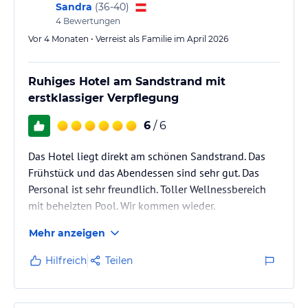
Sandra
(
36-40
)
goldene Sand des Privatstrandes vor dem Hotel, Fahrräder, von
4
Bewertungen
MAI bis SEPTEMBER ein kostenloser Abo-Service für SKY und
Vor 4 Monaten • Verreist als Familie im April 2026
Ausschließlich für unsere Gäste steht neben dem Hotel ein großer
kostenfreier Parkplatz im Freien zur Verfügung.
Ruhiges Hotel am Sandstrand mit
Hinweis:
Allgemeine und unverbindliche
erstklassiger Verpflegung
Hoteliers-/Veranstalter-/Kataloginformationen. Alle Angaben
ohne Gewähr und ohne Prüfung durch HolidayCheck. Bitte
6
/ 6
lies vor der Buchung die verbindlichen
Angebotsdetails
des
jeweiligen Veranstalters.
Das Hotel liegt direkt am schönen Sandstrand. Das
Frühstück und das Abendessen sind sehr gut. Das
Personal ist sehr freundlich. Toller Wellnessbereich
mit beheizten Pool. Wir kommen wieder.
Mehr anzeigen
Hilfreich
Teilen