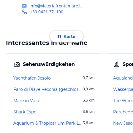
info@victoriafrontemare.it
+39 0421 371100
Karte
Interessantes in der Nähe
Sehenswürdigkeiten
Spor
Yachthafen Jesolo
0,7
km
Aqualand
Faro di Piave Vecchia (geschlossen)
0,9
km
Wasserpa
Mare in Volo
3,5
km
The Whee
Shark Expo
3,6
km
Parchegg
Aquarium & Tropicarium Park Lido di Jesolo
3,6
km
New Jeso