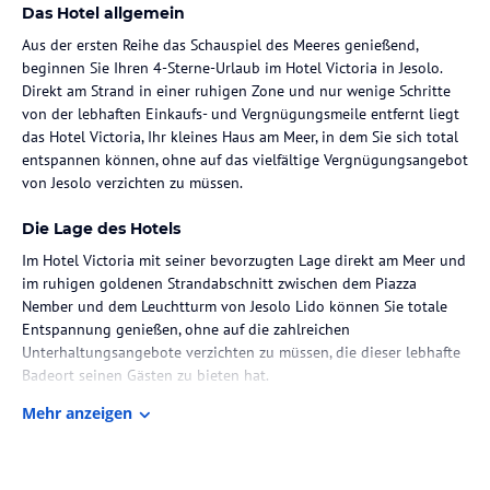
Das Hotel allgemein
Aus der ersten Reihe das Schauspiel des Meeres genießend,
beginnen Sie Ihren 4-Sterne-Urlaub im Hotel Victoria in Jesolo.
Direkt am Strand in einer ruhigen Zone und nur wenige Schritte
von der lebhaften Einkaufs- und Vergnügungsmeile entfernt liegt
das Hotel Victoria, Ihr kleines Haus am Meer, in dem Sie sich total
entspannen können, ohne auf das vielfältige Vergnügungsangebot
von Jesolo verzichten zu müssen.
Die Lage des Hotels
Im Hotel Victoria mit seiner bevorzugten Lage direkt am Meer und
im ruhigen goldenen Strandabschnitt zwischen dem Piazza
Nember und dem Leuchtturm von Jesolo Lido können Sie totale
Entspannung genießen, ohne auf die zahlreichen
Unterhaltungsangebote verzichten zu müssen, die dieser lebhafte
Badeort seinen Gästen zu bieten hat.
Das Hotel Victoria ist für Autoreisende und auch mit den
Mehr anzeigen
wichtigsten öffentlichen Verkehrsmitteln leicht erreichbar.
Zimmer / Unterbringung im Hotel