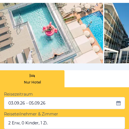
vom Hotelie
Nur Hotel
Reisezeitraum
03.09.26 - 05.09.26
Reiseteilnehmer & Zimmer
2 Erw, 0 Kinder, 1 Zi.