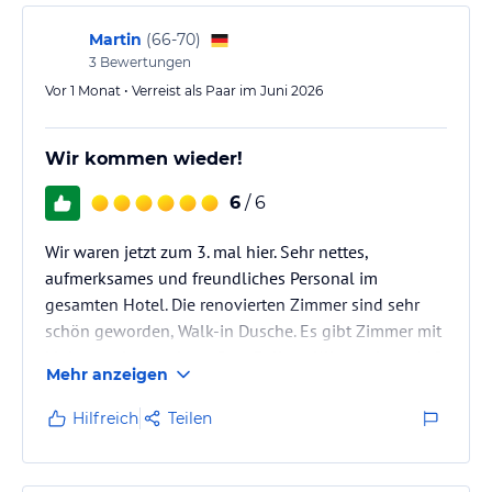
Cooking. Das Abendessen hat uns an jedem Abend
absolut begeistert. Die Auswahl ist sehr gut…
Martin
(
66-70
)
3
Bewertungen
Vor 1 Monat • Verreist als Paar im Juni 2026
Wir kommen wieder!
6
/ 6
Wir waren jetzt zum 3. mal hier. Sehr nettes,
aufmerksames und freundliches Personal im
gesamten Hotel. Die renovierten Zimmer sind sehr
schön geworden, Walk-in Dusche. Es gibt Zimmer mit
kleinem, aber auch großem Balkon. Klimaanlage. Auf
Mehr anzeigen
dem Dach Infinity Pool nur für Erwachsene mit Sauna.
Allgemeiner Pool mit Liegen. Fest zugeteilte Liegen
Hilfreich
Teilen
am Strand, welche nicht zu dicht stehen. Sehr gutes,
abwechslungsreiches Menü abends (man kann auch
mittags essen), reichhaltiges Frühstücksbuffet und