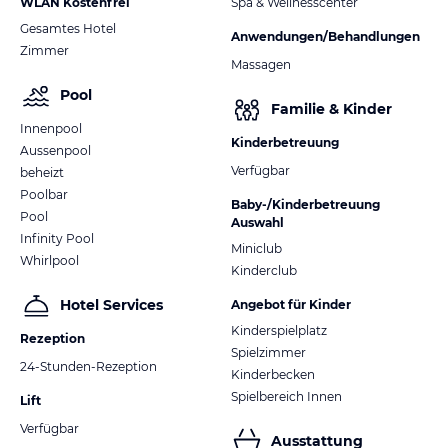
WLAN Kostenfrei
Spa & Wellnesscenter
Gesamtes Hotel
Anwendungen/Behandlungen
Zimmer
Massagen
Pool
Familie & Kinder
Innenpool
Kinderbetreuung
Aussenpool
Verfügbar
beheizt
Poolbar
Baby-/Kinderbetreuung
Pool
Auswahl
Infinity Pool
Miniclub
Whirlpool
Kinderclub
Hotel Services
Angebot für Kinder
Kinderspielplatz
Rezeption
Spielzimmer
24-Stunden-Rezeption
Kinderbecken
Spielbereich Innen
Lift
Verfügbar
Ausstattung