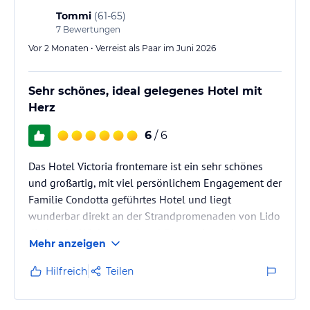
Tommi
(
61-65
)
7
Bewertungen
Vor 2 Monaten • Verreist als Paar im Juni 2026
Sehr schönes, ideal gelegenes Hotel mit
Herz
6
/ 6
Das Hotel Victoria frontemare ist ein sehr schönes
und großartig, mit viel persönlichem Engagement der
Familie Condotta geführtes Hotel und liegt
wunderbar direkt an der Strandpromenaden von Lido
die Jesolo. Wir hatten ein schönes, sehr sauberes
Mehr anzeigen
Zimmer, das rollstuhlgeeignet war. Das
Frühstücksbuffet bietet eine ausgezeichnete Auswahl
Hilfreich
Teilen
in hervorragender Qualität. Ergänzt wird das
Frühstüch durch ein ebenso hochwertiges Show-