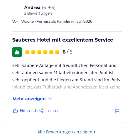
Getränkekarte.
Andrea
(
61-65
)
Wir haben…
2
Bewertungen
Vor 1 Woche • Verreist als Familie im Juli 2026
Sauberes Hotel mit exzellentem Service
6
/ 6
sehr saubere Anlage mit freundlichen Personal und
sehr aufmerksamen Mitarbeiter:innen, der Pool ist
sehr gepflegt und die Liegen am Strand sind im Preis
inkludiert, das Frühstück und Abendessen lässt keine
Wünsche offen - es wird versucht auf alle Anliegen
Mehr anzeigen
einzugehen und auch der Hotelchef ist täglich
anwesend und unterstützt tatkräftig in allen
Hilfreich
Teilen
Bereichen! Uns hat es sehr gut gefallen und wir
können das Hotel auf jedenfall weiterempfehlen!
Alle Bewertungen anzeigen