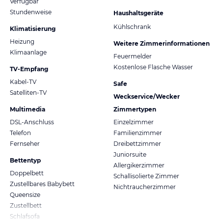
Verfügbar
Stundenweise
Haushaltsgeräte
Kühlschrank
Klimatisierung
Heizung
Weitere Zimmerinformationen
Klimaanlage
Feuermelder
Kostenlose Flasche Wasser
TV-Empfang
Kabel-TV
Safe
Satelliten-TV
Weckservice/Wecker
Multimedia
Zimmertypen
DSL-Anschluss
Einzelzimmer
Telefon
Familienzimmer
Fernseher
Dreibettzimmer
Juniorsuite
Bettentyp
Allergikerzimmer
Doppelbett
Schallisolierte Zimmer
Zustellbares Babybett
Nichtraucherzimmer
Queensize
Zustellbett
Schlafsofa