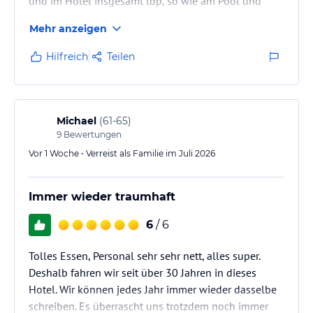
und im Hotel insgesamt top, so wie am Pool und
Strand. Das Essen im Restaurant regional, frisch,
Mehr anzeigen
vielfältig und sehr lecker. Und die Lage - traumhaft.
Hilfreich
Teilen
Michael
(
61-65
)
9
Bewertungen
Vor 1 Woche • Verreist als Familie im Juli 2026
Immer wieder traumhaft
6
/ 6
Tolles Essen, Personal sehr sehr nett, alles super.
Deshalb fahren wir seit über 30 Jahren in dieses
Hotel. Wir können jedes Jahr immer wieder dasselbe
schreiben. Es überrascht uns trotzdem noch immer