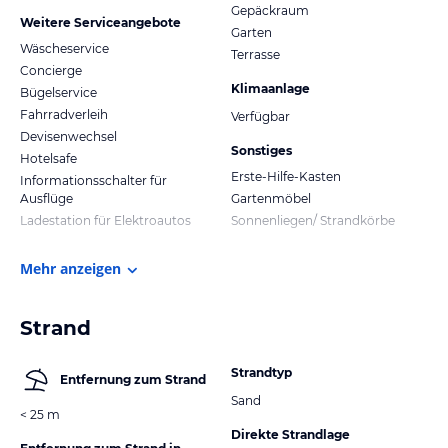
Gepäckraum
Weitere Serviceangebote
Garten
Wäscheservice
Terrasse
Concierge
Klimaanlage
Bügelservice
Fahrradverleih
Verfügbar
Devisenwechsel
Sonstiges
Hotelsafe
Erste-Hilfe-Kasten
Informationsschalter für
Ausflüge
Gartenmöbel
Ladestation für Elektroautos
Sonnenliegen/ Strandkörbe
Mehr anzeigen
Strand
Strandtyp
Entfernung zum Strand
Sand
< 25 m
Direkte Strandlage