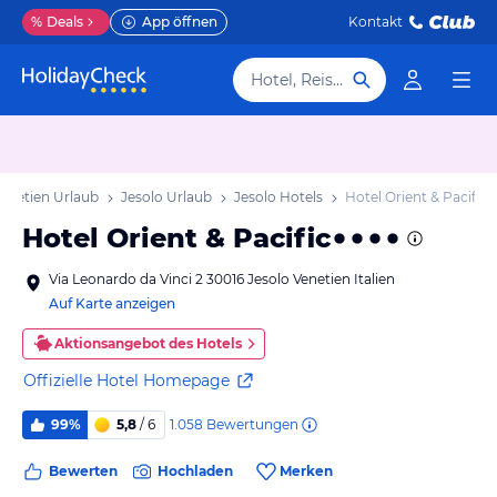
%
Deals
App öffnen
Kontakt
Hotel, Reiseziel
enetien Urlaub
Jesolo Urlaub
Jesolo Hotels
Hotel Orient & Pacific
Hotel Orient & Pacific
Via Leonardo da Vinci 2 30016 Jesolo Venetien Italien
Auf Karte anzeigen
Aktionsangebot des Hotels
Offizielle Hotel Homepage
1.058
Bewertungen
99%
5,8
/ 6
Bewerten
Hochladen
Merken