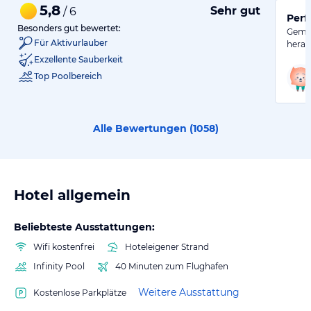
5,8
Sehr gut
/ 6
Perf
Besonders gut bewertet:
Gemüt
Für Aktivurlauber
herau
Exzellente Sauberkeit
Top Poolbereich
Alle Bewertungen (
1058
)
Hotel allgemein
Beliebteste Ausstattungen:
Wifi kostenfrei
Hoteleigener Strand
Infinity Pool
40 Minuten zum Flughafen
Weitere Ausstattung
Kostenlose Parkplätze