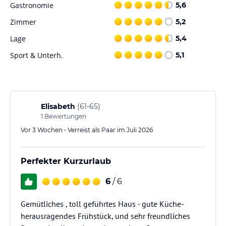
Strand!
Gastronomie
5,6
Zimmer
5,2
Hinweis:
Allgemeine und unverbindliche
Hoteliers-/Veranstalter-/Kataloginformationen. Alle Angaben
Lage
5,4
ohne Gewähr und ohne Prüfung durch HolidayCheck. Bitte
Sport & Unterh.
5,1
lies vor der Buchung die verbindlichen
Angebotsdetails
des
jeweiligen Veranstalters.
Elisabeth
(
61-65
)
1
Bewertungen
Vor 3 Wochen • Verreist als Paar im Juli 2026
Perfekter Kurzurlaub
6
/ 6
Gemütliches , toll geführtes Haus - gute Küche-
herausragendes Frühstück, und sehr freundliches