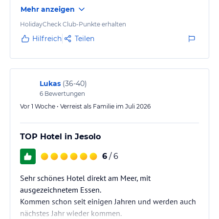
Frühstücksbuffet ist hervorragend und bietet eine
Mehr anzeigen
große Auswahl, sodass wirklich keine Wünsche
offenbleiben. Besonders hervorzuheben sind der
HolidayCheck Club-Punkte erhalten
gepflegte Poolbereich sowie der private Strand, die
Hilfreich
Teilen
zum Entspannen und Genießen einladen. Wir
kommen gerne wieder.
Lukas
(
36-40
)
6
Bewertungen
Vor 1 Woche • Verreist als Familie im Juli 2026
TOP Hotel in Jesolo
6
/ 6
Sehr schönes Hotel direkt am Meer, mit
ausgezeichnetem Essen.
Kommen schon seit einigen Jahren und werden auch
nächstes Jahr wieder kommen.