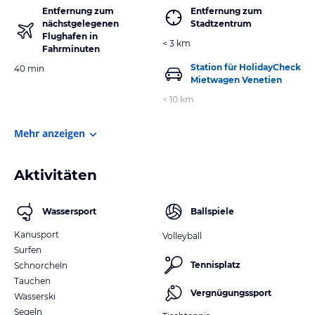
Entfernung zum
Entfernung zum
nächstgelegenen
Stadtzentrum
Flughafen in
< 3 km
Fahrminuten
Station für HolidayCheck
40 min
Mietwagen Venetien
< 10 km
Mehr anzeigen
Aktivitäten
Wassersport
Ballspiele
Kanusport
Volleyball
Surfen
Tennisplatz
Schnorcheln
Tauchen
Vergnügungssport
Wasserski
Segeln