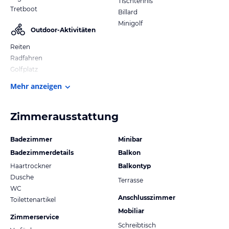
Tischtennis
Tretboot
Billard
Minigolf
Outdoor-Aktivitäten
Reiten
Radfahren
Golfplatz
Mehr anzeigen
Zimmerausstattung
Badezimmer
Minibar
Badezimmerdetails
Balkon
Haartrockner
Balkontyp
Dusche
Terrasse
WC
Anschlusszimmer
Toilettenartikel
Mobiliar
Zimmerservice
Schreibtisch