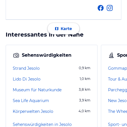
Karte
Interessantes in der Nähe
Sehenswürdigkeiten
Spor
Strand Jesolo
0,9
km
Gommap
Lido Di Jesolo
1,0
km
Tour & Au
Museum für Naturkunde
3,8
km
Parchegg
Sea Life Aquarium
3,9
km
New Jeso
Körperwelten Jesolo
4,0
km
The Whee
Sehenswürdigkeiten in Jesolo
Sport- un