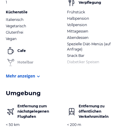
1
Verpflegung
Küchenstile
Frühstück
Halbpension
Italienisch
Vollpension
Vegetarisch
Mittagessen
Glutenfrei
Abendessen
Vegan
Spezielle Diät-Menüs (auf
Anfrage)
Cafe
Snack Bar
Diabetiker Speisen
Hotelbar
Mehr anzeigen
Umgebung
Entfernung zum
Entfernung zu
nächstgelegenen
öffentlichen
Flughafen
Verkehrsmitteln
< 50 km
< 200 m