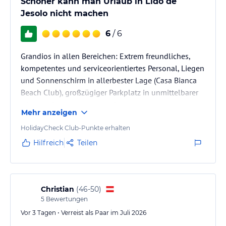
Schöner kann man Urlaub in Lido de
Jesolo nicht machen
6
/ 6
Grandios in allen Bereichen: Extrem freundliches,
kompetentes und serviceorientiertes Personal, Liegen
und Sonnenschirm in allerbester Lage (Casa Bianca
Beach Club), großzügiger Parkplatz in unmittelbarer
Nähe, außergewöhnliches Frühstück, zentrale Lage,
Mehr anzeigen
tolles Zimmer (Superior)
HolidayCheck Club-Punkte erhalten
Hilfreich
Teilen
Christian
(
46-50
)
5
Bewertungen
Vor 3 Tagen • Verreist als Paar im Juli 2026