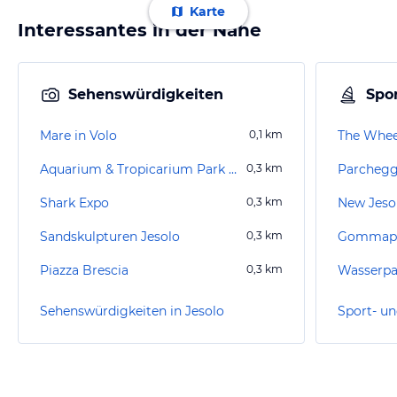
Karte
Interessantes in der Nähe
Sehenswürdigkeiten
Spor
Mare in Volo
0,1
km
The Whee
Aquarium & Tropicarium Park Lido di Jesolo
0,3
km
Parchegg
Shark Expo
0,3
km
New Jeso
Sandskulpturen Jesolo
0,3
km
Gommap
Piazza Brescia
0,3
km
Wasserpa
Sehenswürdigkeiten in Jesolo
Sport- un