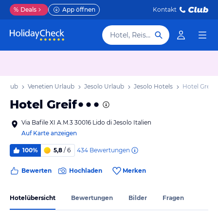
%
Deals
App öffnen
Kontakt
Hotel, Reiseziel
 Urlaub
Venetien Urlaub
Jesolo Urlaub
Jesolo Hotels
Hotel Greif
Hotel Greif
Via Bafile XI A.M.3 30016 Lido di Jesolo Italien
Auf Karte anzeigen
434
Bewertungen
100%
5,8
/ 6
Bewerten
Hochladen
Merken
Hotelübersicht
Bewertungen
Bilder
Fragen