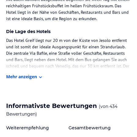
reichhaltigen Frühstücksbuffet im hellen Frühstücksraum. Das
Hotel liegt in der Nähe von Geschäften, Restaurants und Bars und
ist eine ideale Basis, um die Region zu erkunden.
Die Lage des Hotels
Das Hotel Greif liegt nur 20 m von der Küste von Jesolo entfernt
und ist somit der ideale Ausgangspunkt für einen Strandurlaub.
Die zentrale Via Bafile, eine Straße voller Geschäfte, Restaurants
und Bars, liegt neben dem Hotel. Mit dem Bus gelangen Sie auch
schnell und bequem nach Venedig, das nur 30 km entfernt ist. Der
Flughafen Venedig ist in 40 Fahrminuten erreichbar.
Mehr anzeigen
Zimmer / Unterbringung im Hotel
Die Zimmer im Hotel Greif sind eine gelungene Mischung aus
Eleganz und Funktionalität. Sie sind perfekt schallisoliert und
Informativste Bewertungen
(von
434
unabhängig klimatisiert, um Ihnen einen angenehmen Aufenthalt
zu ermöglichen. Jedes Zimmer verfügt über ein eigenes Bad mit
Bewertungen)
einer Dusche, einem Haartrockner und Pflegeprodukten.
Kostenfreies WLAN ist in allen Zimmern verfügbar.
Weiterempfehlung
Gesamtbewertung