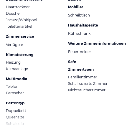
Haartrockner
Mobiliar
Dusche
Schreibtisch
Jacuzzi/Whirlpool
Haushaltsgeräte
Toilettenartikel
Kühlschrank
Zimmerservice
Weitere Zimmerinformationen
Verfügbar
Feuermelder
Klimatisierung
Safe
Heizung
Klimaanlage
Zimmertypen
Familienzimmer
Multimedia
Schallisolierte Zimmer
Telefon
Nichtraucherzimmer
Fernseher
Bettentyp
Doppelbett
Queensize
Schlafsofa