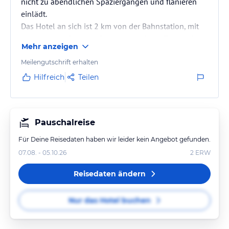
nicht zu abendlichen Spaziergängen und flanieren
einlädt.
Das Hotel an sich ist 2 km von der Bahnstation, mit
welcher man für ca 16Pounds mit einem Tagesticket
Mehr anzeigen
binnen 45 min mitten in London ist.
Frühstück ist für England top, für die meisten
Meilengutschrift erhalten
deutschen aber eher zu fettig und leider nicht so
Hilfreich
Teilen
ausgewogen.
Pauschalreise
Für Deine Reisedaten haben wir leider kein Angebot gefunden.
07.08. - 05.10.26
2
ERW
Reisedaten ändern
Nur das Hotel buchen