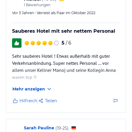
1
Bewertungen
Vor 3 Jahren • Verreist als Paar im Oktober 2022
Sauberes Hotel mit sehr nettem Personal
5
/ 6
Sehr sauberes Hotel ! Etwas außerhalb mit guter
Verkehrsanbindung. Super nettes Personal ... vor
allem unser Kellner Manoj und seine Kollegin Anna
waren top !!
Mehr anzeigen
Wir haben uns sehr wohl gefühlt und kommen gerne
wieder !!
Hilfreich
Teilen
Sarah Pauline
(
19-25
)