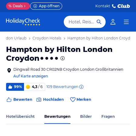
%
Deals
App öffnen
Kontakt
Hotel, Reiseziel
roydon Urlaub
Croydon Hotels
Hampton by Hilton London Croydon
Hampton by Hilton London
Croydon
Dingwall Road 30 CR02NB Croydon London Großbritannien
Auf Karte anzeigen
109
Bewertungen
99%
4,3
/ 6
Bewerten
Hochladen
Merken
Hotelübersicht
Bewertungen
Bilder
Fragen