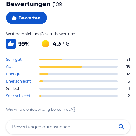
Bewertungen
(
109
)
Bewerten
Weiterempfehlung
Gesamtbewertung
4,3
/ 6
99
%
Sehr gut
31
Gut
59
Eher gut
12
Eher schlecht
5
Schlecht
0
Sehr schlecht
2
Wie wird die Bewertung berechnet?