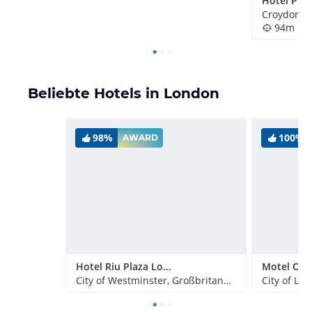
Croydon, 
94m
Beliebte Hotels in London
98%
100%
AWARD
Hotel Riu Plaza London Victoria
City of Westminster, Großbritannien
City of Lo