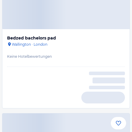
Bedzed bachelors pad
Wallington
·
London
Keine Hotelbewertungen