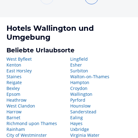
Hotels
Wallington
und
Umgebung
Beliebte Urlaubsorte
West Byfleet
Lingfield
Kenton
Esher
East Horsley
Surbiton
Staines
Walton-on-Thames
Reigate
Hampton
Bexley
Croydon
Epsom
Wallington
Heathrow
Pyrford
West Clandon
Hounslow
Harrow
Sanderstead
Barnet
Ealing
Richmond upon Thames
Hayes
Rainham
Uxbridge
City of Westminster
Virginia Water