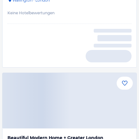
Wallington
·
London
Keine Hotelbewertungen
Beautiful Modern Home + Greater London