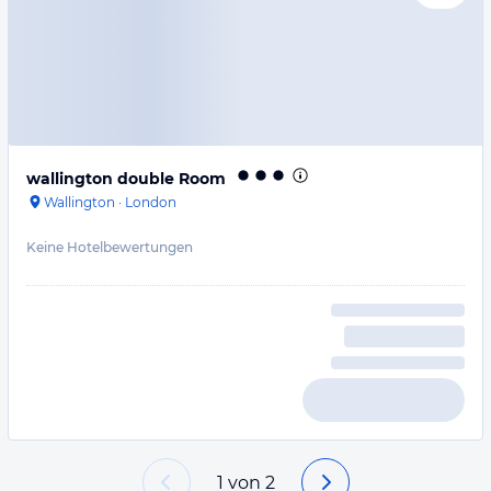
wallington double Room
Wallington
·
London
Keine Hotelbewertungen
1
von
2