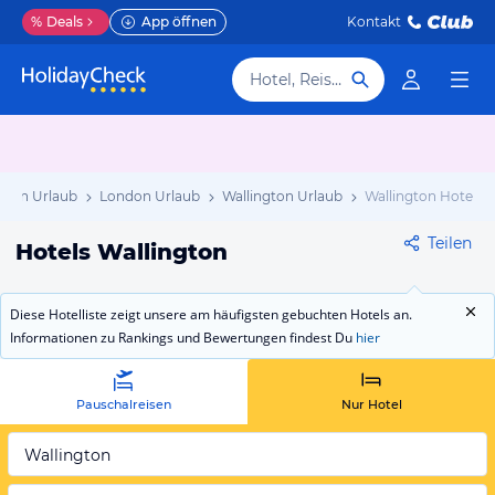
%
Deals
App öffnen
Kontakt
Hotel, Reiseziel
nien Urlaub
London Urlaub
Wallington Urlaub
Wallington Hotels
Teilen
Hotels Wallington
Diese Hotelliste zeigt unsere am häufigsten gebuchten Hotels an.
Informationen zu Rankings und Bewertungen findest Du
hier
Pauschalreisen
Nur Hotel
Wallington