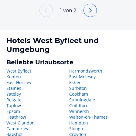
1
von
2
Hotels
West Byfleet
und
Umgebung
Beliebte Urlaubsorte
West Byfleet
Harmondsworth
Kenton
East Molesey
East Horsley
Esher
Staines
Surbiton
Yateley
Cookham
Reigate
Sunningdale
Taplow
Guildford
Epsom
Winnersh
Heathrow
Walton-on-Thames
West Clandon
Hampton
Camberley
Slough
Bagshot
Croydon