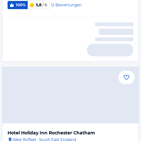
12
Bewertungen
100%
5,8
/ 6
Hotel Holiday Inn Rochester Chatham
West Byfleet
·
South East England