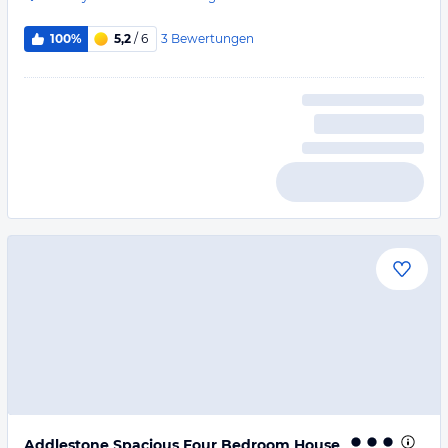
3
Bewertungen
100%
5,2
/ 6
Addlestone Spacious Four Bedroom House