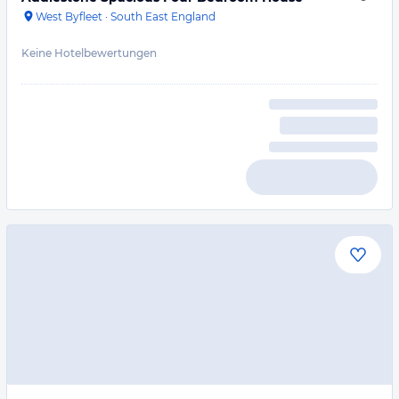
West Byfleet
·
South East England
Keine Hotelbewertungen