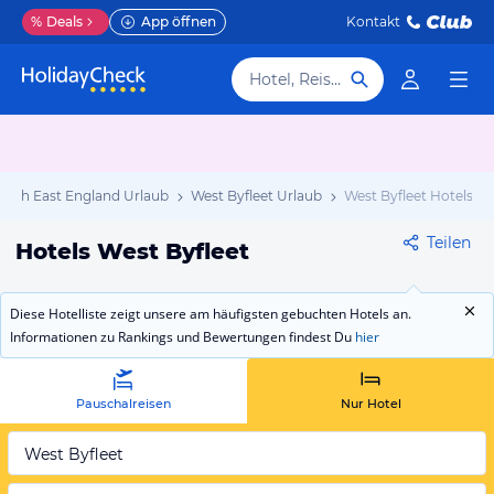
%
Deals
App öffnen
Kontakt
Hotel, Reiseziel
outh East England Urlaub
West Byfleet Urlaub
West Byfleet Hotels
Teilen
Hotels West Byfleet
Diese Hotelliste zeigt unsere am häufigsten gebuchten Hotels an.
Informationen zu Rankings und Bewertungen findest Du
hier
Pauschalreisen
Nur Hotel
West Byfleet