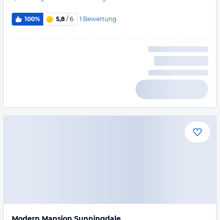
1
Bewertung
100%
5,8
/ 6
Modern Mansion Sunningdale