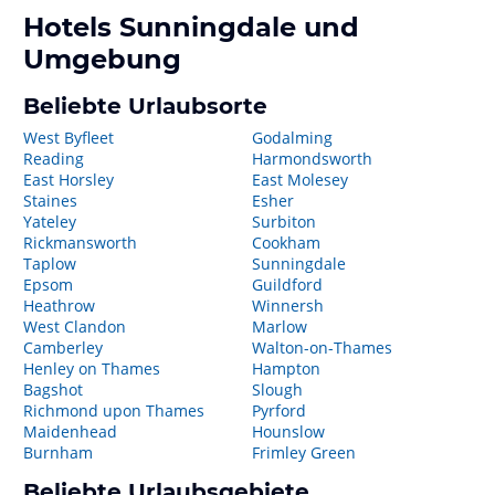
Hotels
Sunningdale
und
Umgebung
Beliebte Urlaubsorte
West Byfleet
Godalming
Reading
Harmondsworth
East Horsley
East Molesey
Staines
Esher
Yateley
Surbiton
Rickmansworth
Cookham
Taplow
Sunningdale
Epsom
Guildford
Heathrow
Winnersh
West Clandon
Marlow
Camberley
Walton-on-Thames
Henley on Thames
Hampton
Bagshot
Slough
Richmond upon Thames
Pyrford
Maidenhead
Hounslow
Burnham
Frimley Green
Beliebte Urlaubsgebiete