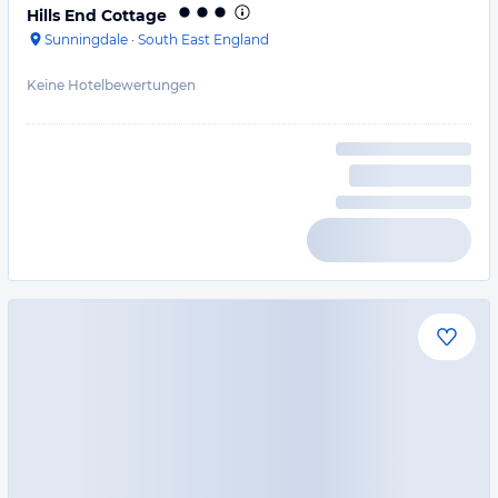
Hills End Cottage
Sunningdale
·
South East England
Keine Hotelbewertungen