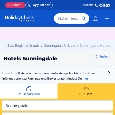
%
Deals
App öffnen
Kontakt
Hotel, Reiseziel
outh East England Urlaub
Sunningdale Urlaub
Sunningdale Hotels
Teilen
Hotels Sunningdale
Diese Hotelliste zeigt unsere am häufigsten gebuchten Hotels an.
Informationen zu Rankings und Bewertungen findest Du
hier
Pauschalreisen
Nur Hotel
Sunningdale