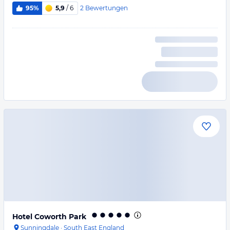
2
Bewertungen
95%
5,9
/ 6
Hotel Coworth Park
Sunningdale
·
South East England