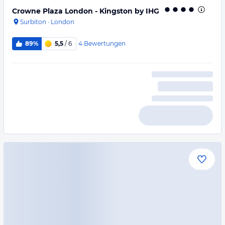
Crowne Plaza London - Kingston by IHG
Surbiton
·
London
4
Bewertungen
89%
5,5
/ 6