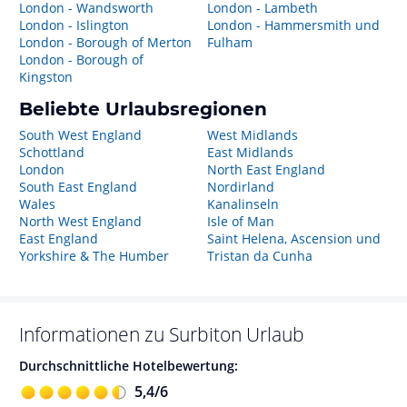
London - Wandsworth
London - Lambeth
London - Islington
London - Hammersmith und
London - Borough of Merton
Fulham
London - Borough of
Kingston
Beliebte Urlaubsregionen
South West England
West Midlands
Schottland
East Midlands
London
North East England
South East England
Nordirland
Wales
Kanalinseln
North West England
Isle of Man
East England
Saint Helena, Ascension und
Yorkshire & The Humber
Tristan da Cunha
Informationen zu
Surbiton
Urlaub
Durchschnittliche Hotelbewertung:
5,4
/
6