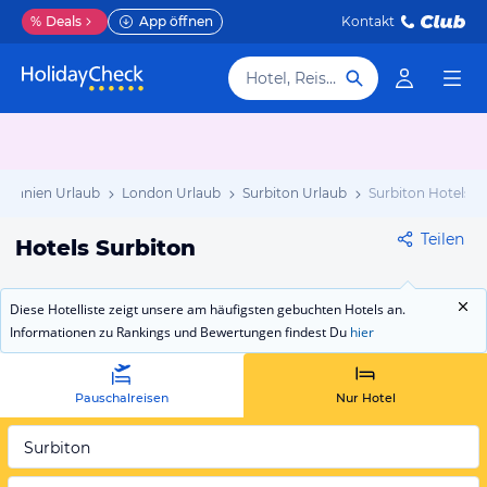
%
Deals
App öffnen
Kontakt
Hotel, Reiseziel
itannien Urlaub
London Urlaub
Surbiton Urlaub
Surbiton Hotels
Teilen
Hotels Surbiton
Diese Hotelliste zeigt unsere am häufigsten gebuchten Hotels an.
Informationen zu Rankings und Bewertungen findest Du
hier
Pauschalreisen
Nur Hotel
Surbiton