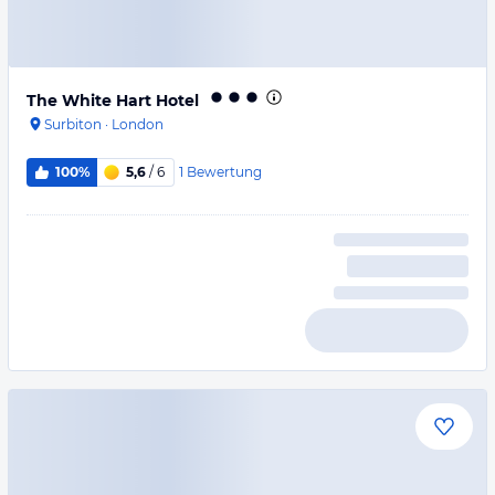
The White Hart Hotel
Surbiton
·
London
1
Bewertung
100%
5,6
/ 6