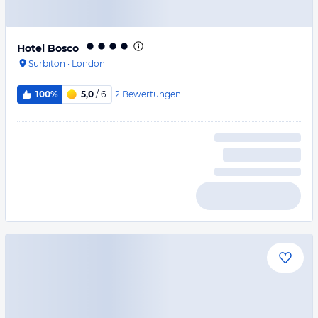
Hotel Bosco
Surbiton
·
London
2
Bewertungen
100%
5,0
/ 6