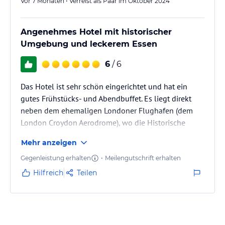
Vor 7 Monaten • Verreist als Paar im Oktober 2024
Angenehmes Hotel mit historischer
Umgebung und leckerem Essen
6
/ 6
Das Hotel ist sehr schön eingerichtet und hat ein
gutes Frühstücks- und Abendbuffet. Es liegt direkt
neben dem ehemaligen Londoner Flughafen (dem
London Croydon Aerodrome), wo die Historische
Geschichte der 20er Jahre noch groß geehrt wird.
Mehr anzeigen
Gegenleistung erhalten
•
Meilengutschrift erhalten
Hilfreich
Teilen