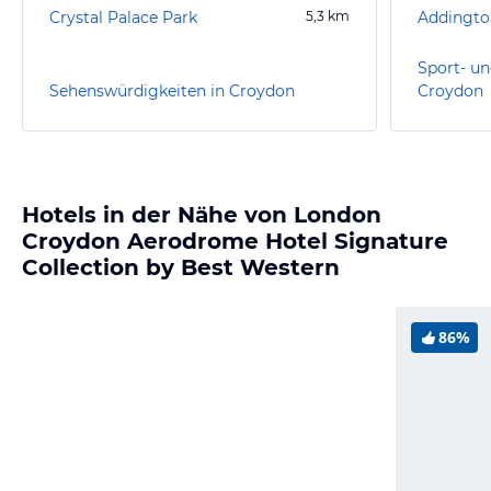
Crystal Palace Park
5,3
km
Addingto
Sport- un
Sehenswürdigkeiten in Croydon
Croydon
Hotels in der Nähe von London
Croydon Aerodrome Hotel Signature
Collection by Best Western
86%