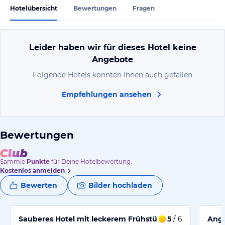
Hotelübersicht
Bewertungen
Fragen
Leider haben wir für dieses Hotel keine
Angebote
Folgende Hotels könnten Ihnen auch gefallen
Empfehlungen ansehen
Bewertungen
Sammle
Punkte
für Deine Hotelbewertung.
Kostenlos anmelden
Bewerten
Bilder hochladen
Sauberes Hotel mit leckerem Frühstück und Abendess
5
/ 6
Ange