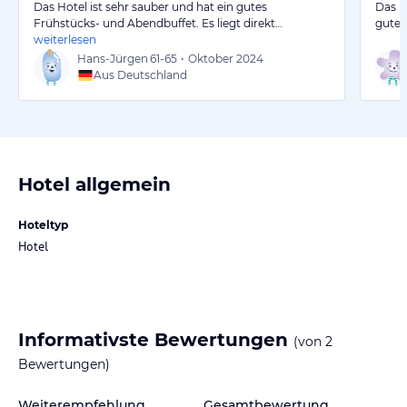
Das Hotel ist sehr sauber und hat ein gutes
Das H
Frühstücks- und Abendbuffet. Es liegt direkt…
gutes
weiterlesen
Hans-Jürgen
61-65
•
Oktober 2024
Aus Deutschland
Hotel allgemein
Hoteltyp
Hotel
Informativste Bewertungen
(von
2
Bewertungen)
Weiterempfehlung
Gesamtbewertung