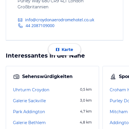
Purley Way 680 CR9 4LT London
Großbritannien
info@croydonaerodromehotel.co.uk
44 2087109000
Karte
Interessantes in der Nähe
Sehenswürdigkeiten
Spor
Uhrturm Croydon
0,5
km
Croham H
Galerie Sackville
3,0
km
Purley D
Park Addington
4,7
km
Mitcham 
Galerie Bethlem
4,8
km
Addingto