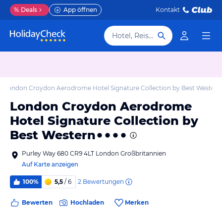
%
Deals
App öffnen
Kontakt
Hotel, Reiseziel
London Croydon Aerodrome Hotel Signature Collection by Best Western
London Croydon Aerodrome
Hotel Signature Collection by
Best Western
Purley Way 680 CR9 4LT London Großbritannien
Auf Karte anzeigen
2
Bewertungen
100%
5,5
/ 6
Bewerten
Hochladen
Merken