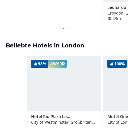
Croydon, 
43m
Beliebte Hotels in London
98%
100%
AWARD
Hotel Riu Plaza London Victoria
City of Westminster, Großbritannien
City of Lo