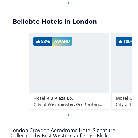
Beliebte Hotels in London
98%
100%
AWARD
Hotel Riu Plaza London Victoria
City of Westminster, Großbritannien
City of Lo
London Croydon Aerodrome Hotel Signature
Collection by Best Western auf einen Blick