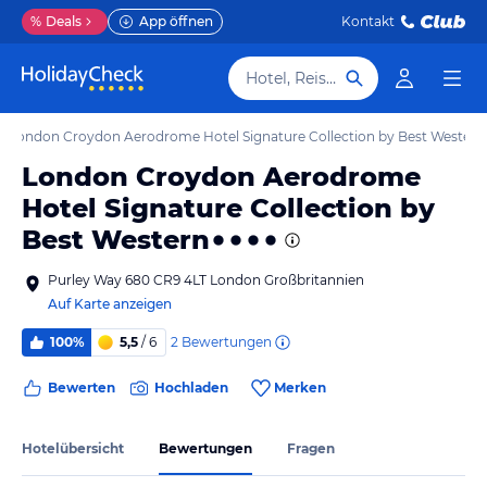
%
Deals
App öffnen
Kontakt
Hotel, Reiseziel
London Croydon Aerodrome Hotel Signature Collection by Best Western
London Croydon Aerodrome
Hotel Signature Collection by
Best Western
Purley Way 680 CR9 4LT London Großbritannien
Auf Karte anzeigen
2
Bewertungen
100%
5,5
/ 6
Bewerten
Hochladen
Merken
Hotelübersicht
Bewertungen
Fragen