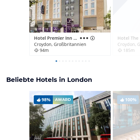
Hotel Premier Inn Croydon Town Centre
Croydon, Großbritannien
Croydon, 
94m
185m
Beliebte Hotels in London
98%
100%
AWARD