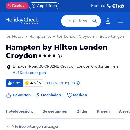
%
Deals
App öffnen
Kontakt
Hotel, Reiseziel
oydon Hotels
Hampton by Hilton London Croydon
Bewertungen
Hampton by Hilton London
Croydon
Dingwall Road 30 CR02NB Croydon London Großbritannien
Auf Karte anzeigen
109
Bewertungen
99%
4,3
/ 6
Bewerten
Hochladen
Merken
Hotelübersicht
Bewertungen
Bilder
Fragen
Ange
Alle Bewertungen anzeigen