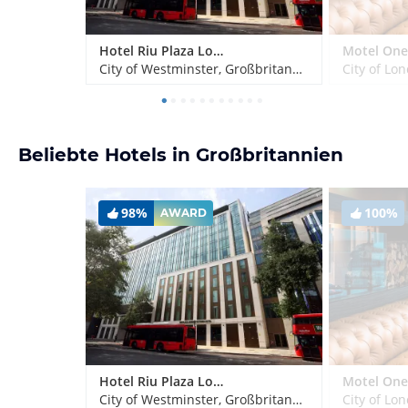
Hotel Riu Plaza London Victoria
City of Westminster, Großbritannien
City of Lo
Beliebte Hotels in Großbritannien
98%
100%
AWARD
Hotel Riu Plaza London Victoria
City of Westminster, Großbritannien
City of Lo