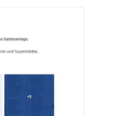
e Gartenanlage.
ants und Supermärkte.
+
3