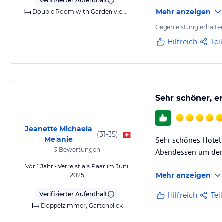
Verifizierter Aufenthalt
Wir hatten nur Ü/F 
Mehr anzeigen
Double Room with Garden view for 2 adults (max 2 ad + 2 ch or 3 ad) + 2 BB
Restaurants a la car
Auch der kleine Pit
Gegenleistung erhalte
Der Weg…
Hilfreich
Tei
Sehr schöner, e
Jeanette Michaela
(
31-35
)
Melanie
Sehr schönes Hotel 
3
Bewertungen
Abendessen um den
Vor 1 Jahr • Verreist als Paar im Juni
Mehr anzeigen
2025
Verifizierter Aufenthalt
Hilfreich
Tei
Doppelzimmer, Gartenblick