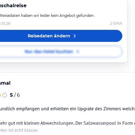
schalreise
 Reisedaten haben wir leider kein Angebot gefunden.
6.10.26
2
ERW
Reisedaten ändern
Nur das Hotel buchen
hmal
5
/ 6
eundlich empfangen und erhielten ein Upgrate des Zimmers welch
sehr gut mit kleinen Abwechslungen. Der Salzwasserpool in Form 
n ist echt klasse.