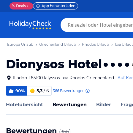
%
Deals
App herunterladen
Europa Urlaub
Griechenland Urlaub
Rhodos Urlaub
Ixia Urlau
Dionysos Hotel
Iliadon 1 85100 Ialyssos-Ixia Rhodos Griechenland
Auf Kar
90%
5,3
/ 6
366
Bewertungen
Hotelübersicht
Bewertungen
Bilder
Frag
Bewertungen
(
366
)