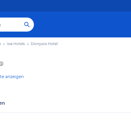
b
Ixia Hotels
Dionysos Hotel
te anzeigen
en