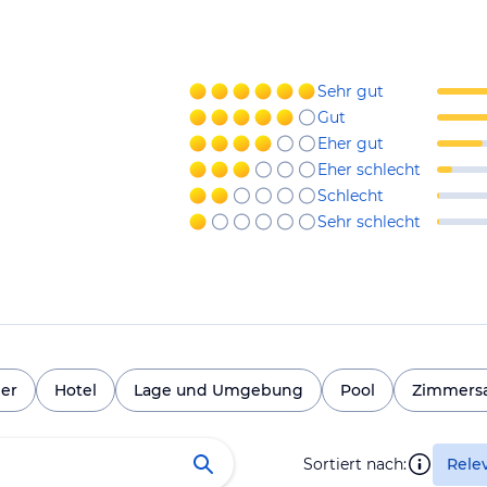
Sehr gut
Gut
Eher gut
Eher schlecht
Schlecht
Sehr schlecht
er
Hotel
Lage und Umgebung
Pool
Zimmersa
Sortiert nach:
Rele