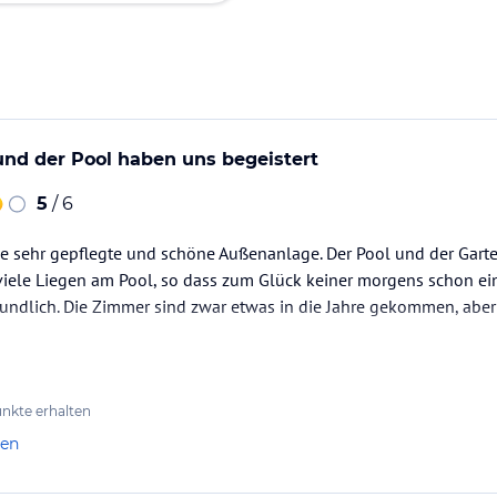
nd der Pool haben uns begeistert
5
/ 6
ne sehr gepflegte und schöne Außenanlage. Der Pool und der Gart
r viele Liegen am Pool, so dass zum Glück keiner morgens schon ei
reundlich. Die Zimmer sind zwar etwas in die Jahre gekommen, abe
nkte erhalten
len