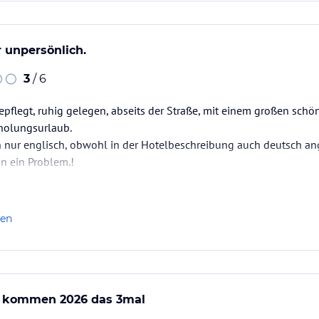
r unpersönlich.
3
/ 6
gepflegt, ruhig gelegen, abseits der Straße, mit einem großen schö
rholungsurlaub.
h nur englisch, obwohl in der Hotelbeschreibung auch deutsch a
n ein Problem.!
len
r kommen 2026 das 3mal