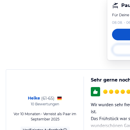
Pau
Für Deine
08.08. - 0
Sehr gerne noc
Heike
(
61-65
)
Wir wurden sehr fr
10
Bewertungen
ist.
Vor 10 Monaten • Verreist als Paar im
Das Frühstück war 
September 2025
wunderschönen Garte