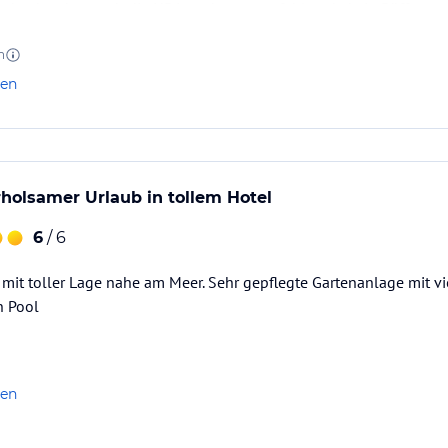
gebucht, aber auch die HP ist sehr zu empfehlen da kein Büffet so
te gespeist werden kann. Das Essen dort ist wirklich top.
a-Souvlaki Snack am Pool für 5,- war köstlich.
n
len
rholsamer Urlaub in tollem Hotel
6
/ 6
mit toller Lage nahe am Meer. Sehr gepflegte Gartenanlage mit vi
 Pool
len