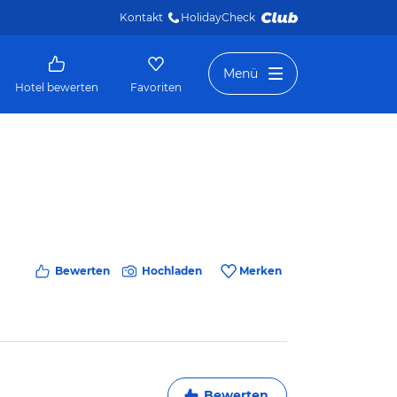
Kontakt
HolidayCheck 
Menü
Hotel bewerten
Favoriten
Bewerten
Hochladen
Merken
Bewerten