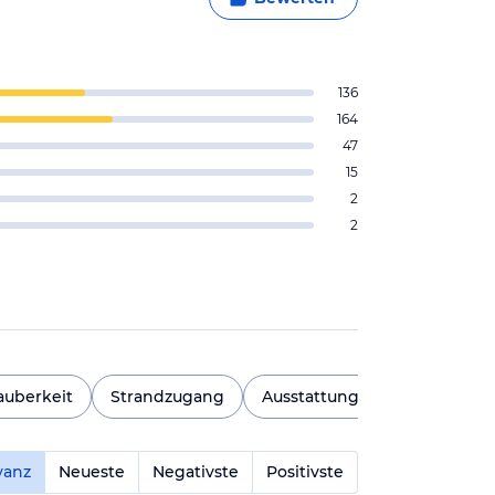
136
164
47
15
2
2
uberkeit
Strandzugang
Ausstattung
Geschmack
vanz
Neueste
Negativste
Positivste