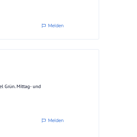
ndern in einem der drei
Melden
el Grün. Mittag- und
Melden