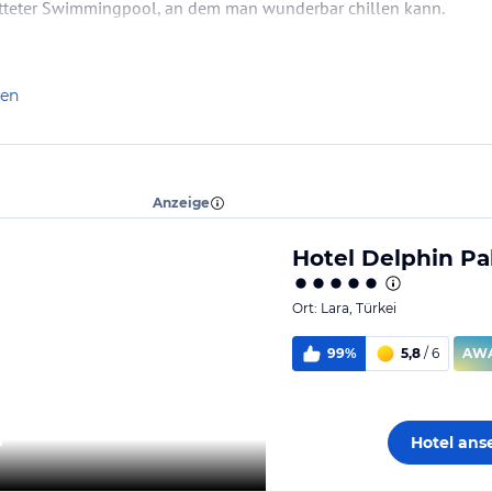
tteter Swimmingpool, an dem man wunderbar chillen kann.
os gefehlt.
len
Anzeige
Hotel Delphin Pa
Ort:
Lara
,
Türkei
99%
5,8
/ 6
AW
b
”
Hotel an