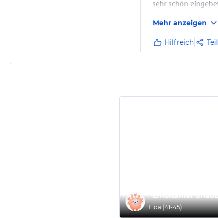
sehr schön eingebe
So etwas hat in Lag
Mehr anzeigen
Hilfreich
Tei
“
Erholsamer Urlau
Lıda
(
41-45
)