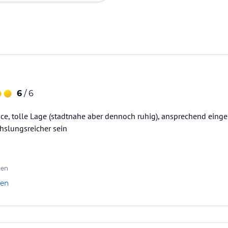
6
/ 6
e, tolle Lage (stadtnahe aber dennoch ruhig), ansprechend einge
slungsreicher sein
ten
len