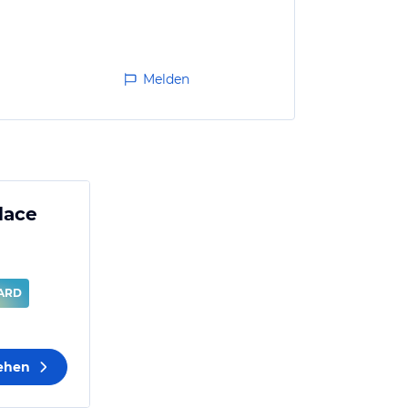
Melden
lace
ARD
sehen