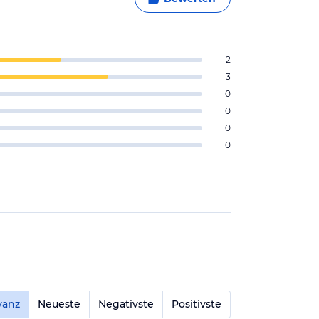
2
3
0
0
0
0
vanz
Neueste
Negativste
Positivste