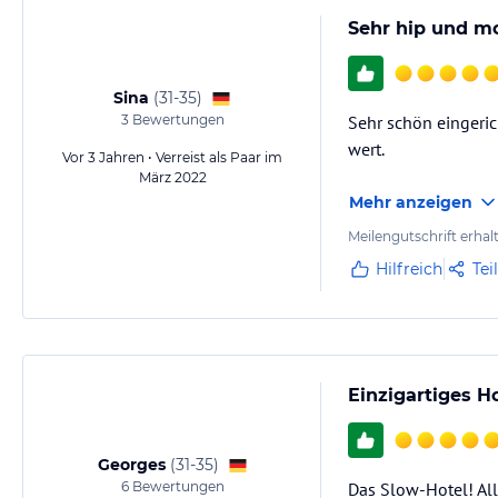
Sehr hip und mo
Sina
(
31-35
)
3
Bewertungen
Sehr schön eingeric
wert.
Vor 3 Jahren • Verreist als Paar im
März 2022
Mehr anzeigen
Meilengutschrift erhal
Hilfreich
Tei
Einzigartiges Ho
Georges
(
31-35
)
6
Bewertungen
Das Slow-Hotel! Alle