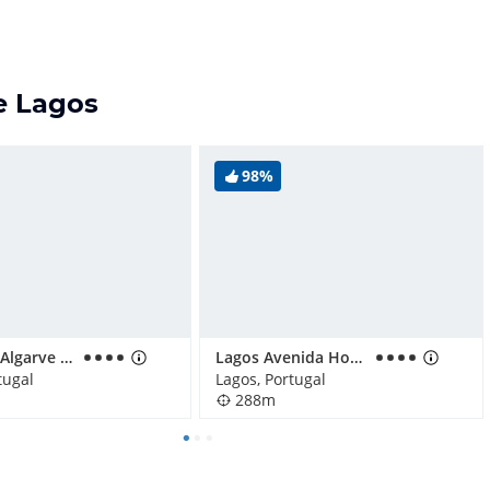
e Lagos
98%
NH Lagos Algarve Resort
Lagos Avenida Hotel
tugal
Lagos, Portugal
288m