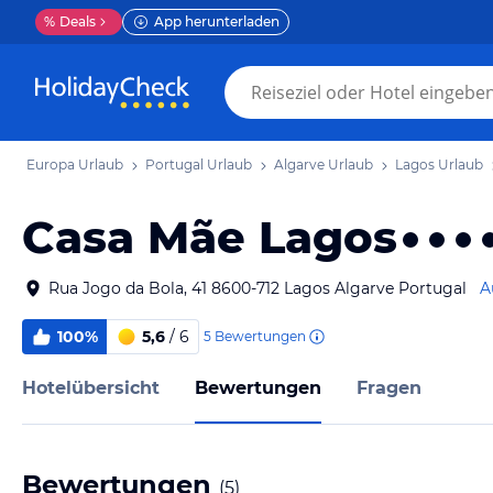
%
Deals
App herunterladen
Europa Urlaub
Portugal Urlaub
Algarve Urlaub
Lagos Urlaub
Casa Mãe Lagos
Rua Jogo da Bola, 41 8600-712 Lagos Algarve Portugal
A
100%
5,6
/ 6
5
Bewertungen
Hotelübersicht
Bewertungen
Fragen
Bewertungen
(
5
)