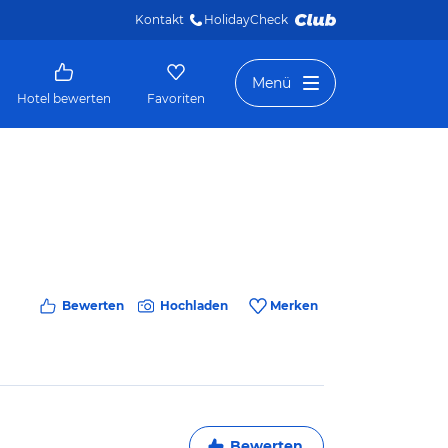
Kontakt
HolidayCheck 
Menü
Hotel bewerten
Favoriten
Bewerten
Hochladen
Merken
Bewerten