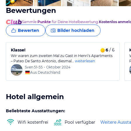
Bewertungen
Sammle
Punkte
für Deine Hotelbewertung.
Kostenlos anmel
Bewerten
Bilder hochladen
Klasse!
6
/ 6
Wir waren zum zweiten Mal zu Gast in Henri’s Apartments
– Pateo De Santo Antonio, diesmal…
weiterlesen
Sven
51-55
•
Oktober 2024
Aus Deutschland
Hotel allgemein
Beliebteste Ausstattungen:
Wifi kostenfrei
Pool verfügbar
Weitere Ausst