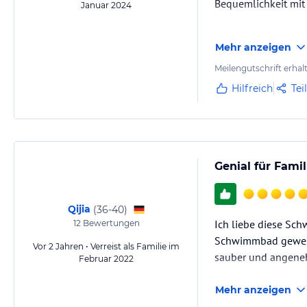
Bequemlichkeit mit 
Januar 2024
Wir entschieden uns
Mehr anzeigen
Zimmer, geschmückt
trugen zum besond
Meilengutschrift erhal
Hilfreich
Tei
Genial für Famil
Qijia
(
36-40
)
Ich liebe diese Sch
12
Bewertungen
Schwimmbad gewesen.
Vor 2 Jahren • Verreist als Familie im
sauber und angene
Februar 2022
Mehr anzeigen