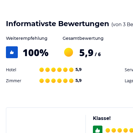
Hinweis:
Verfasst von HolidayCheck mit Hilfe von KI. Alle Angaben 
verbindlichen
Angebotsdetails
des jeweiligen Veranstalters.
Informativste Bewertungen
(von
3
Be
Weiterempfehlung
Gesamtbewertung
100
%
5,9
/ 6
Hotel
5,9
Serv
Zimmer
5,9
Lag
Klasse!