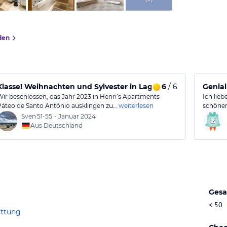
den
Klasse! Weihnachten und Sylvester in Lagos.
6
/ 6
Genial
Wir beschlossen, das Jahr 2023 in Henri’s Apartments
Ich lie
Páteo de Santo António ausklingen zu…
weiterlesen
schönen
Sven
51-55
•
Januar 2024
Aus Deutschland
Gesa
< 50
attung