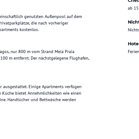
Chec
ab 15
einschaftlich genutzten Außenpool auf dem
Nich
ivatparkplätze, die nach vorheriger
partments kostenlos.
Nicht
Hote
Lagos, nur 800 m vom Strand Meia Praia
Feri
 100 m entfernt. Der nächstgelegene Flughafen,
 ausgestattet. Einige Apartments verfügen
ie Küche bietet Annehmlichkeiten wie einen
chine. Handtücher und Bettwäsche werden
eignet. Zudem sind Windsurfen und Tauchen in