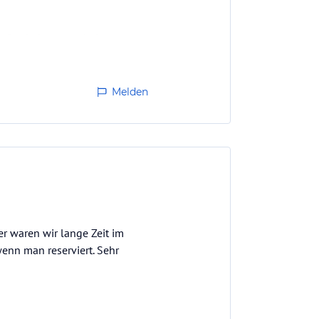
fenthalt sorgte. Jedes
ndes Ambiente. Diese Elemente
Melden
r waren wir lange Zeit im
enn man reserviert. Sehr