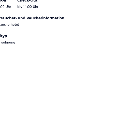
k-In
Check-Out
:00 Uhr
bis 11:00 Uhr
traucher- und Raucherinformation
raucherhotel
ltyp
enwohnung