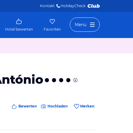
Kontakt
HolidayCheck 
Menü
Hotel bewerten
Favoriten
António
Bewerten
Hochladen
Merken