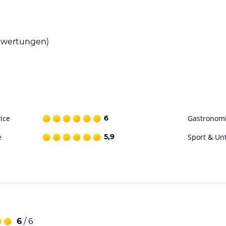
ohne Gewähr. Bitte lies vor der Buchung die
wertungen)
ice
6
Gastronom
e
5,9
Sport & Un
6
/ 6