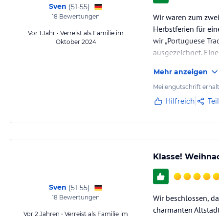
Sven
(
51-55
)
Wir waren zum zwei
18
Bewertungen
Herbstferien für ei
Vor 1 Jahr • Verreist als Familie im
wir „Portuguese Tra
Oktober 2024
ausgezeichnet. Eine
Mehr anzeigen
Meilengutschrift erhal
Hilfreich
Tei
Klasse! Weihnac
Sven
(
51-55
)
Wir beschlossen, da
18
Bewertungen
charmanten Altstadt
Vor 2 Jahren • Verreist als Familie im