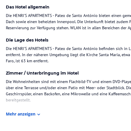
Das Hotel allgemein
Die HENRI'S APARTMENTS - Pateo de Santo António bieten einen gem
Dach sowie einen beheizten Innenpool. Die Unterkunft bietet zudem Pr
Reservierung zur Verfügung stehen. WLAN ist in allen Bereichen der A
Die Lage des Hotels
Die HENRI'S APARTMENTS - Pateo de Santo António befinden sich in 
entfernt. In der näheren Umgebung liegt die Kirche Santa Maria, etwa
Faro, ist 63 km entfernt.
Zimmer / Unterbringung im Hotel
Die Wohneinheiten sind mit einem Flachbild-TV und einem DVD-Player
über eine Terrasse und/oder einen Patio mit Meer- oder Stadtblick. D
Geschirrspüler, einen Backofen, eine Mikrowelle und eine Kaffeemas
bereitgestellt.
Sport und Unterhaltung
Mehr anzeigen
Die Umgebung der HENRI'S APARTMENTS ist hervorragend für Golf ge
dieser Region populär.