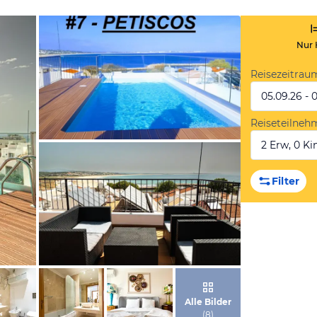
Nur 
Reisezeitrau
05.09.26 - 
Reiseteilneh
2 Erw, 0 Kin
von Booking.com
Filter
von Booking.com
Alle Bilder
(
8
)