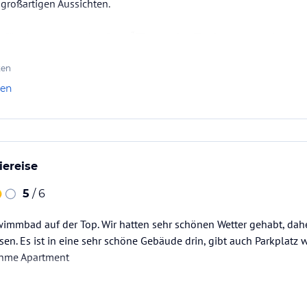
großartigen Aussichten.
 für ein Apartment im „Sport“-Thema, das für einen angenehmen Au
 mit Sporterinnerungsstücken, bot ein einzigartiges und einlade
eren Charakter von…
ten
len
iereise
5
/ 6
wimmbad auf der Top. Wir hatten sehr schönen Wetter gehabt, dahe
 Es ist in eine sehr schöne Gebäude drin, gibt auch Parkplatz w
hme Apartment