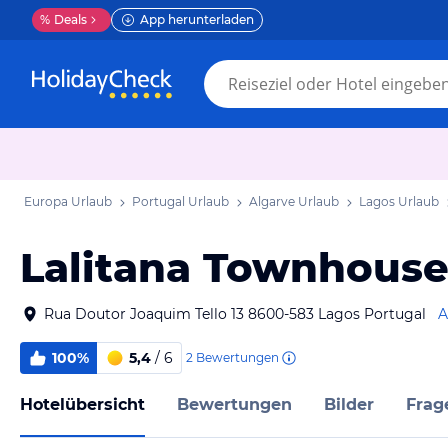
%
Deals
App herunterladen
Europa Urlaub
Portugal Urlaub
Algarve Urlaub
Lagos Urlaub
Lalitana Townhous
Rua Doutor Joaquim Tello 13 8600-583 Lagos Portugal
A
100%
5,4
/ 6
2
Bewertungen
Hotelübersicht
Bewertungen
Bilder
Frag