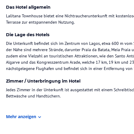
Das Hotel allgemein
Lalitana Townhouse bietet eine Nichtraucherunterkunft mit kostenl
Terrasse zur entspannenden Nutzung.
Die Lage des Hotels
Die Unterkunft befindet sich im Zentrum von Lagos, etwa 600 m vom St
der Nähe sind mehrere Strände, darunter Praia da Batata, Meia Praia 
zudem eine Vielzahl an touristischen Attraktionen, wie den Santo An
Algarve und das Kongresszentrum Arade, welche 17 km, 19 km und 23 k
nächstgelegene Flughafen und befindet sich in einer Entfernung von
Zimmer / Unterbringung im Hotel
Jedes Zimmer in der Unterkunft ist ausgestattet mit einem Schreibtis
Bettwäsche und Handtüchern.
Hinweis:
Verfasst von HolidayCheck mit Hilfe von KI. Alle Angaben 
Mehr anzeigen
verbindlichen
Angebotsdetails
des jeweiligen Veranstalters.