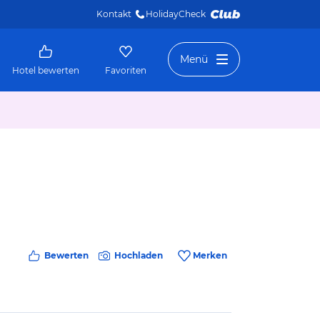
Kontakt
HolidayCheck 
Menü
Hotel bewerten
Favoriten
Bewerten
Hochladen
Merken