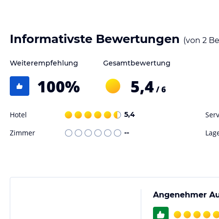
Informativste Bewertungen
(von
2
Be
Weiterempfehlung
Gesamtbewertung
100
%
5,4
/ 6
Hotel
5,4
Serv
Zimmer
--
Lag
Angenehmer Auf