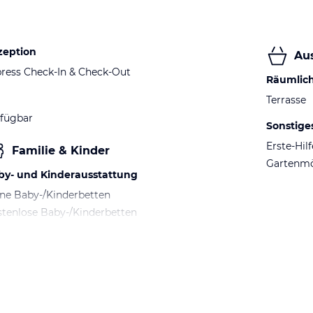
zeption
Au
ress Check-In & Check-Out
Räumlic
Terrasse
fügbar
Sonstige
Erste-Hil
Familie & Kinder
Gartenm
by- und Kinderausstattung
ne Baby-/Kinderbetten
tenlose Baby-/Kinderbetten