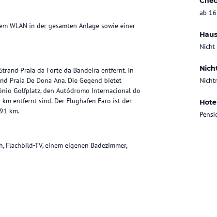
Chec
ab 16
osem WLAN in der gesamten Anlage sowie einer
Haus
Nicht
Nich
rand Praia da Forte da Bandeira entfernt. In
und Praia De Dona Ana. Die Gegend bietet
Nicht
tónio Golfplatz, den Autódromo Internacional do
m entfernt sind. Der Flughafen Faro ist der
Hote
 91 km.
Pensi
ch, Flachbild-TV, einem eigenen Badezimmer,
ohne Gewähr. Bitte lies vor der Buchung die