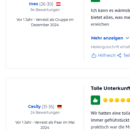
Ines
(
26-30
)
Ich kann es wärmste
94
Bewertungen
bietet alles, was m
Vor 1 Jahr • Verreist als Gruppe im
erreichen
Dezember 2024
Mehr anzeigen
Meilengutschrift erhal
Hilfreich
Tei
Tolle Unterkunf
Cecily
(
31-35
)
Wir hatten eine tol
24
Bewertungen
immer gefrühstückt
Vor 1 Jahr • Verreist als Paar im Mai
praktisch war die M
2024