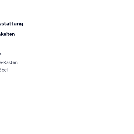
sstattung
hkeiten
s
fe-Kasten
öbel