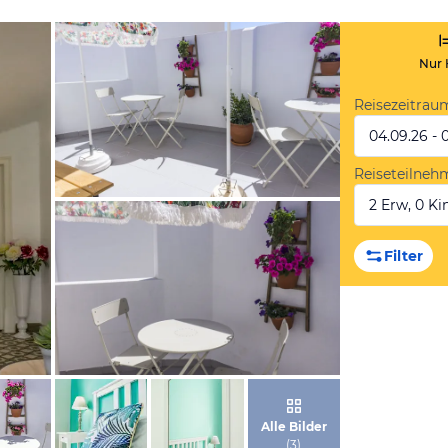
Nur 
Reisezeitrau
04.09.26 - 
Reiseteilneh
2 Erw, 0 Kin
von Expedia
Filter
von Expedia
Alle Bilder
(
3
)