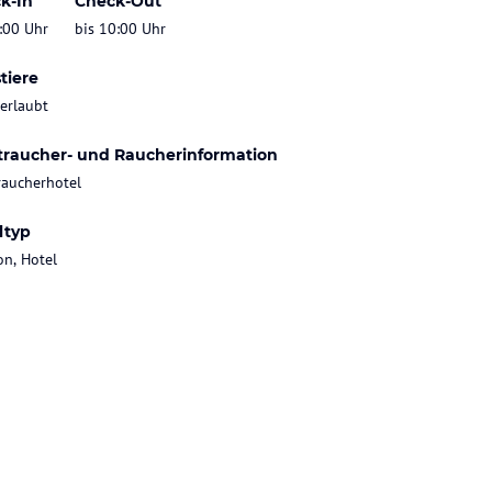
k-In
Check-Out
:00 Uhr
bis 10:00 Uhr
tiere
 erlaubt
traucher- und Raucherinformation
raucherhotel
ltyp
on, Hotel