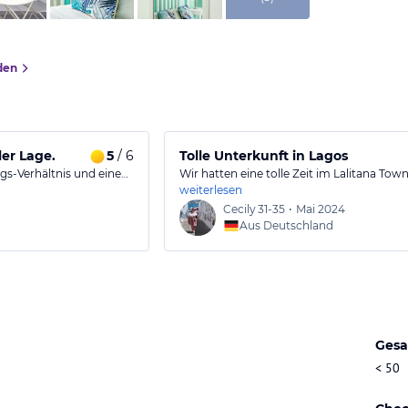
den
er Lage.
5
/ 6
Tolle Unterkunft in Lagos
gs-Verhältnis und eine…
Wir hatten eine tolle Zeit im Lalitana To
weiterlesen
Cecily
31-35
•
Mai 2024
Aus Deutschland
Gesa
< 50