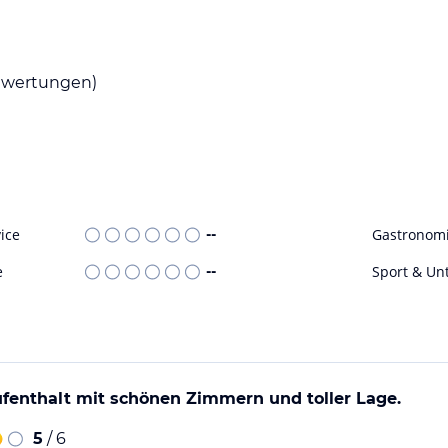
wertungen)
ice
--
Gastronom
e
--
Sport & Un
enthalt mit schönen Zimmern und toller Lage.
5
/ 6