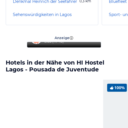
Denkmal Heinrich der Seefahrer
0,3
km
Bluefleet
Sehenswürdigkeiten in Lagos
Sport- un
“
Erholsamer Urlaub
”
Anzeige
Lıda
(
41-45
)
Hotels in der Nähe von HI Hostel
Lagos - Pousada de Juventude
100%