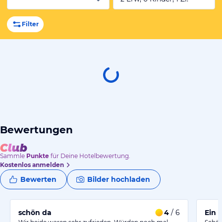
Filter
Bewertungen
Sammle
Punkte
für Deine Hotelbewertung.
Kostenlos anmelden
Bewerten
Bilder hochladen
schön da
4
/ 6
Ein 