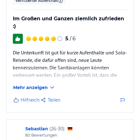
Verifizierter Aufenthalt
Im Großen und Ganzen ziemlich zufrieden
:)
5
/ 6
Die Unterkunft ist gut für kurze Aufenthalte und Solo-
Reisende, die dafür offen sind, neue Leute
kennenzulernen. Die Sanitäranlagen könnten
verbessert werden. Ein großer Vorteil ist, dass die
Unterkunft sehr zentral liegt. Dafür kann es nachts,
Mehr anzeigen
insbesondere am Wochenende, sehr laut werden. Die
Angestellten sind sehr hilfsbereit und freundlich.
Hilfreich
Teilen
Sebastian
(
26-30
)
80
Bewertungen