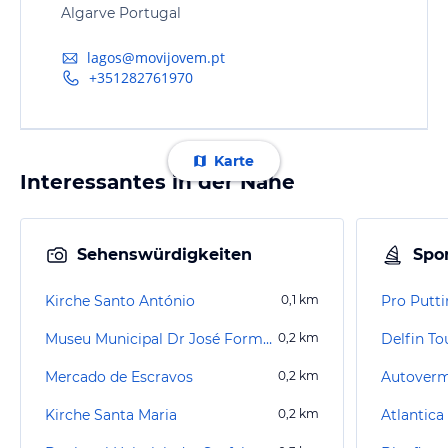
Algarve Portugal
lagos@movijovem.pt
+351282761970
Karte
Interessantes in der Nähe
Sehenswürdigkeiten
Spor
Kirche Santo António
0,1
km
Pro Putt
Museu Municipal Dr José Formosinho
0,2
km
Delfin To
Mercado de Escravos
0,2
km
Autoverm
Kirche Santa Maria
0,2
km
Atlantica