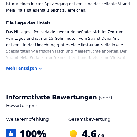
ist nur einen kurzen Spaziergang entfernt und der beliebte Strand
Meia Praia ist ebenfalls leicht zu erreichen.
Die Lage des Hotels
Das HI Lagos - Pousada de Juventude befindet sich im Zentrum
von Lagos und ist nur 15 Gehminuten vom Strand Dona Ana
entfernt. In der Umgebung gibt es viele Restaurants, die lokale
Spezialitäten wie frischen Fisch und Meeresfrüchte anbieten. Der
Strand Meia Praia ist nur 5 km entfernt und bietet eine Vielzahl
von Wassersportmöglichkeiten. Die Stadt Sagres und Portimão
Mehr anzeigen
sind ebenfalls leicht zu erreichen.
Zimmer / Unterbringung im Hotel
Das HI Lagos - Pousada de Juventude bietet komfortable private
Informativste Bewertungen
(von
9
Zweibettzimmer und Schlafsäle. Die meisten Zweibettzimmer
verfügen über ein eigenes Bad, während alle anderen Zimmer
Bewertungen)
Zugang zu einem Gemeinschaftsbad haben. Kostenloses WLAN ist
in den öffentlichen Bereichen verfügbar und es gibt auch eine
Weiterempfehlung
Gesamtbewertung
Gemeinschaftslounge mit Billard.
100
%
4,6
/ 6
Gastronomie im Hotel