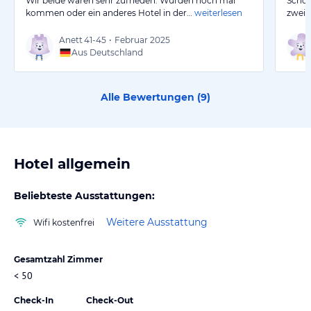
Wir beide waren sehr zufrieden. Würden noch mal
Schön
kommen oder ein anderes Hotel in der…
weiterlesen
zwei 
Anett
41-45
•
Februar 2025
Aus Deutschland
Alle Bewertungen (
9
)
Hotel allgemein
Beliebteste Ausstattungen:
Weitere Ausstattung
Wifi kostenfrei
Gesamtzahl Zimmer
< 50
Check-In
Check-Out