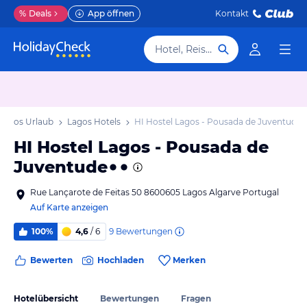
%
Deals
App öffnen
Kontakt
Hotel, Reiseziel
Lagos Urlaub
Lagos Hotels
HI Hostel Lagos - Pousada de Juventude
HI Hostel Lagos - Pousada de
Juventude
Rue Lançarote de Feitas 50 8600605 Lagos Algarve Portugal
Auf Karte anzeigen
9
Bewertungen
100%
4,6
/ 6
Bewerten
Hochladen
Merken
Hotelübersicht
Bewertungen
Fragen