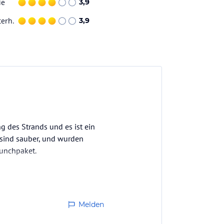
ie
3,9
terh.
3,9
ng des Strands und es ist ein
r sind sauber, und wurden
Lunchpaket.
Melden