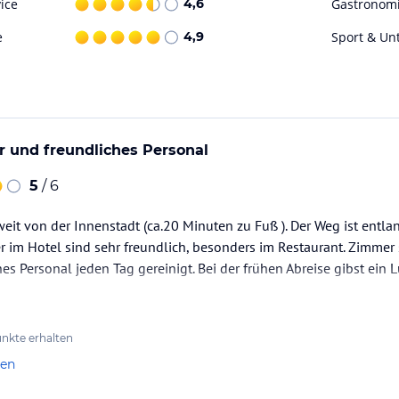
ice
4,6
Gastronom
e
4,9
Sport & Un
 und freundliches Personal
5
/ 6
weit von der Innenstadt (ca.20 Minuten zu Fuß ). Der Weg ist entla
er im Hotel sind sehr freundlich, besonders im Restaurant. Zimme
hes Personal jeden Tag gereinigt. Bei der frühen Abreise gibst ein 
nkte erhalten
len