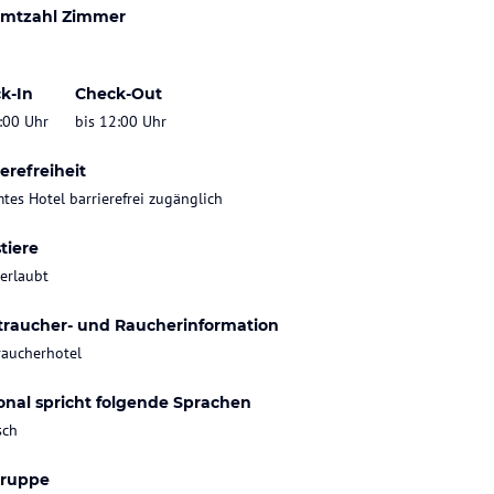
mtzahl Zimmer
k-In
Check-Out
:00 Uhr
bis 12:00 Uhr
erefreiheit
tes Hotel barrierefrei zugänglich
tiere
 erlaubt
traucher- und Raucherinformation
raucherhotel
onal spricht folgende Sprachen
sch
gruppe