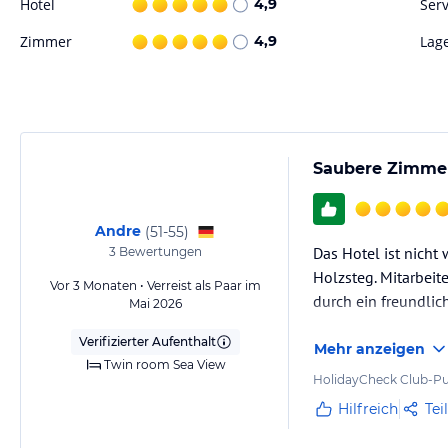
Hotel
4,9
Serv
Zimmer
4,9
Lag
Saubere Zimmer
Andre
(
51-55
)
Das Hotel ist nicht 
3
Bewertungen
Holzsteg. Mitarbeit
Vor 3 Monaten • Verreist als Paar im
durch ein freundlic
Mai 2026
Verifizierter Aufenthalt
Mehr anzeigen
Twin room Sea View
HolidayCheck Club-Pu
Hilfreich
Tei