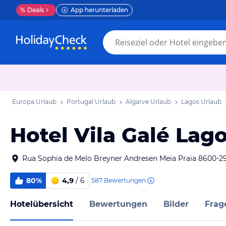
%
Deals
App herunterladen
Europa Urlaub
Portugal Urlaub
Algarve Urlaub
Lagos Urlaub
Hotel Vila Galé Lag
Rua Sophia de Melo Breyner Andresen Meia Praia 8600-2
80%
4,9
/ 6
587
Bewertungen
Hotelübersicht
Bewertungen
Bilder
Frag