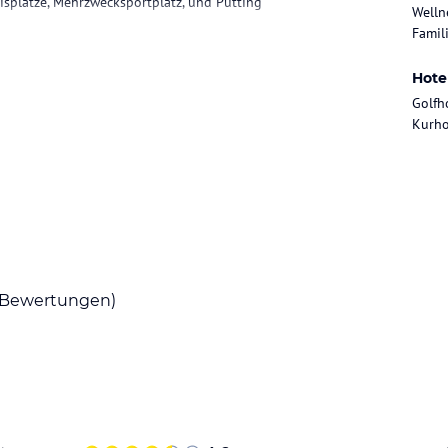
isplätze, Mehrzwecksportplatz, und Putting
Welln
Famili
Hote
Golfh
, der von Robert Trent Jones Jr. entworfen
Kurho
 Besuch der historischen Altstadt von Lagos mit
ände D. Ana oder Praia do Camilo.
ataloginformationen. Alle Angaben ohne
Bewertungen)
uchung die verbindlichen
Angebotsdetails
des