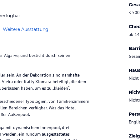
Gesa
< 500
verfügbar
Chec
Weitere Ausstattung
ab 14
Barri
er Algarve, und besticht durch seinen
Gesam
Haus
ler sein. An der Dekoration sind namhafte
Nicht
 Vieira oder Katty Xiomara beteiligt, die dem
berlassen haben, um es zu „kleiden“.
Nich
Nicht
verschiedener Typologien, von Familienzimmern
allen Bereichen verfügbar. Was das Hotel
Pers
roßer Außenpool.
Engli
nga mit dynamischem Innenpool, drei
en werden, ein rundum ausgestattetes
Ziel