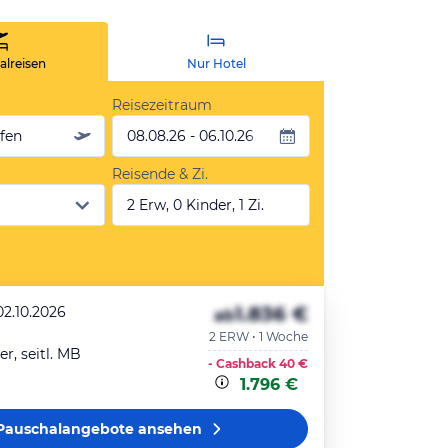
lreisen
Nur Hotel
Reisezeitraum
äfen
08.08.26 - 06.10.26
Reisende & Zi.
2 Erw, 0 Kinder, 1 Zi.
1.836 €
02.10.2026
ab
2 ERW • 1 Woche
, seitl. MB
- Cashback
40 €
1.796 €
Pauschalangebote
ansehen