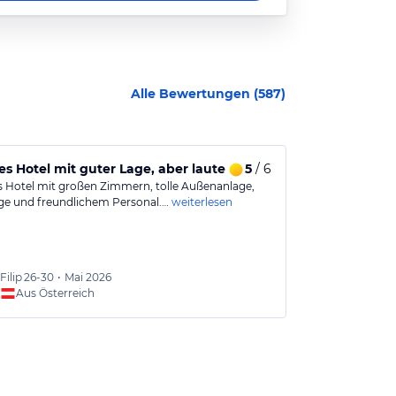
Alle Bewertungen (
587
)
s Hotel mit guter Lage, aber laute Zimmer und chaotischer 
5
/ 6
Hotel stark
 Hotel mit großen Zimmern, tolle Außenanlage,
Das Hotel lieg
ge und freundlichem Personal.…
weiterlesen
erste Eindruck
Filip
26-30
•
Mai 2026
Andrea
Aus Österreich
Aus