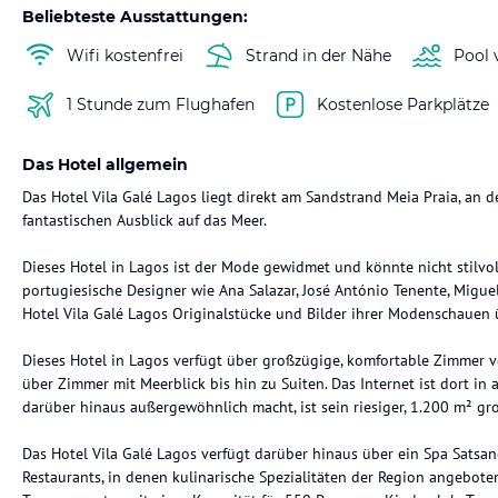
Beliebteste Ausstattungen:
Wifi kostenfrei
Strand in der Nähe
Pool 
1 Stunde zum Flughafen
Kostenlose Parkplätze
Das Hotel allgemein
Das Hotel Vila Galé Lagos liegt direkt am Sandstrand Meia Praia, an d
fantastischen Ausblick auf das Meer.
Dieses Hotel in Lagos ist der Mode gewidmet und könnte nicht stilvol
portugiesische Designer wie Ana Salazar, José António Tenente, Miguel
Hotel Vila Galé Lagos Originalstücke und Bilder ihrer Modenschauen ü
Dieses Hotel in Lagos verfügt über großzügige, komfortable Zimmer 
über Zimmer mit Meerblick bis hin zu Suiten. Das Internet ist dort in 
darüber hinaus außergewöhnlich macht, ist sein riesiger, 1.200 m² g
Das Hotel Vila Galé Lagos verfügt darüber hinaus über ein Spa Satsa
Restaurants, in denen kulinarische Spezialitäten der Region angebot