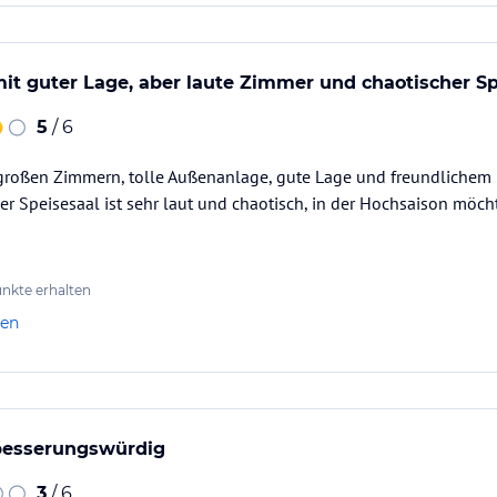
it guter Lage, aber laute Zimmer und chaotischer Sp
5
/ 6
roßen Zimmern, tolle Außenanlage, gute Lage und freundlichem Pe
er Speisesaal ist sehr laut und chaotisch, in der Hochsaison möcht
nkte erhalten
len
rbesserungswürdig
3
/ 6