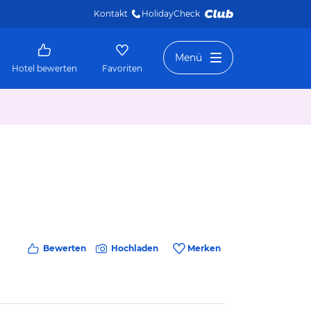
Kontakt
HolidayCheck 
Menü
Hotel bewerten
Favoriten
Bewerten
Hochladen
Merken