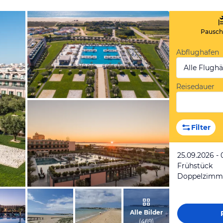
Pauscha
Abflughafen
Alle Flugh
Reisedauer
vom Hotelier, Juli 2021
Filter
25.09.2026 - 
Frühstück
Doppelzimmer
vom Hotelier, Juli 2021
Alle Bilder
(
469
)