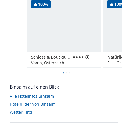
100%
100%
Schloss & Boutique Hotel Mitterhart
Vomp, Österreich
Fiss, Öster
Binsalm auf einen Blick
Alle Hotelinfos Binsalm
Hotelbilder von Binsalm
Wetter Tirol