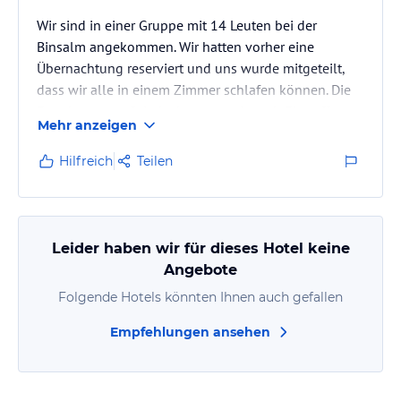
Wir sind in einer Gruppe mit 14 Leuten bei der
Binsalm angekommen. Wir hatten vorher eine
Übernachtung reserviert und uns wurde mitgeteilt,
dass wir alle in einem Zimmer schlafen können. Die
Freude war groß, jedoch waren wir nach Eintreffen
Mehr anzeigen
relativ ernüchtert. Die Stockbetten sind ja normal. für
vier Leute wurden dann allerdings einfach Matratzen
Hilfreich
Teilen
zwischen die Stockbetten gelegt, d.h. es war kein
Platz zum gehen vorhanden. Man stelle sich die
Dramen vor, wenn jemand nachts mal zum Pinkeln
musste... Zum Glück konnten…
Leider haben wir für dieses Hotel keine
Angebote
Folgende Hotels könnten Ihnen auch gefallen
Empfehlungen ansehen