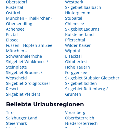
Oberstdorf
Westpark
Pustertal
Skigebiet Saalbach
Osttirol
Hinterglemm
München - Thalkirchen-
Stubaital
Obersendling
Chiemsee
Achensee
Skigebiet Ladurns
Pitztal
Kufsteinerland
Eibsee
Pflerschtal
Füssen - Hopfen am See
Wilder Kaiser
München -
Wipptal
Schwanthalerhöhe
Eisacktal
Skigebiet Winklmoos /
Oktoberfest
Steinplatte
Hohe Tauern
Skigebiet Brauneck -
Forggensee
Wegscheid
Skigebiet Stubaier Gletscher
Skigebiet Großglockner
Skigebiet Sölden
Resort
Skigebiet Rettenberg /
Skigebiet Pfelders
Grünten
Beliebte Urlaubsregionen
Tirol
Vorarlberg
Salzburger Land
Oberösterreich
Steiermark
Niederösterreich