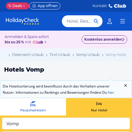
%
Deals
App öffnen
Kontakt
Hotel, Reiseziel
Anmelden & Spare sofort
Kostenlos anmelden
bis zu 25 %
mit
laub
Österreich Urlaub
Tirol Urlaub
Vomp Urlaub
Vomp Hotels
Hotels Vomp
Die Hotelsortierung wird beeinflusst durch das Verhalten unserer
Nutzer. Informationen zu Rankings und Bewertungen findest Du
hier
Pauschalreisen
Nur Hotel
Vomp