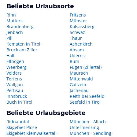
Beliebte Urlaubsorte
Rinn
Fritzens
Mutters
Münster
Brandenberg
Kolsassberg
Jenbach
Schwaz
Pill
Thaur
Kematen in Tirol
Achenkirch
Bruck am Ziller
Absam
Hall
Uderns
Ellbögen
Rum
Weerberg
Fügen (Zillertal)
Volders
Maurach
Terfens
Mittenwald
Wallgau
Gallzein
Pertisau
Jachenau
Innsbruck
Reith bei Seefeld
Buch in Tirol
Seefeld in Tirol
Beliebte Urlaubsgebiete
Ridnauntal
München - Allach-
Skigebiet Plose
Untermenzing
Skigebiet Kleinwalsertal -
München - Sendling-