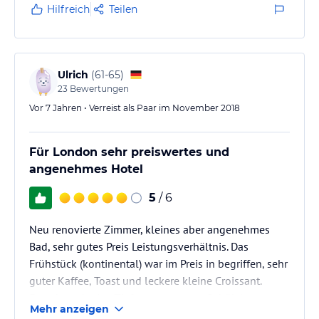
Hilfreich
Teilen
Ulrich
(
61-65
)
23
Bewertungen
Vor 7 Jahren • Verreist als Paar im November 2018
Für London sehr preiswertes und
angenehmes Hotel
5
/ 6
Neu renovierte Zimmer, kleines aber angenehmes
Bad, sehr gutes Preis Leistungsverhältnis. Das
Frühstück (kontinental) war im Preis in begriffen, sehr
guter Kaffee, Toast und leckere kleine Croissant.
Es gab auch eine Tiefgarage (gegen Gebühr) .
Mehr anzeigen
Negativ sind die Zimmertüren anzumerken, die