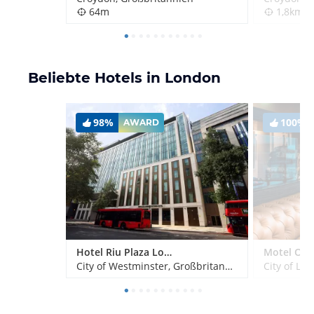
64m
1,8km
Beliebte Hotels in London
98%
100%
AWARD
Hotel Riu Plaza London Victoria
City of Westminster, Großbritannien
City of Lo