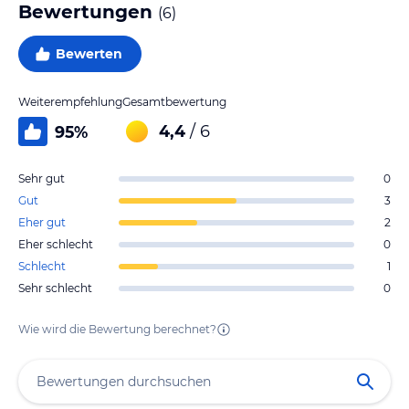
Bewertungen
(
6
)
Bewerten
Weiterempfehlung
Gesamtbewertung
4,4
/ 6
95
%
Sehr gut
0
Gut
3
Eher gut
2
Eher schlecht
0
Schlecht
1
Sehr schlecht
0
Wie wird die Bewertung berechnet?