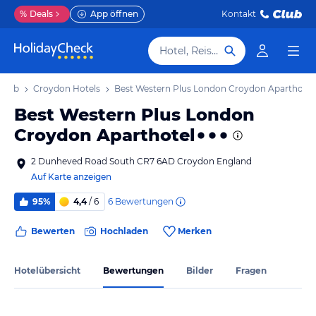
%
Deals
App öffnen
Kontakt
Hotel, Reiseziel
laub
Croydon Hotels
Best Western Plus London Croydon Aparthotel
Best Western Plus London
Croydon Aparthotel
2 Dunheved Road South CR7 6AD Croydon England
Auf Karte anzeigen
6
Bewertungen
95%
4,4
/ 6
Bewerten
Hochladen
Merken
Hotelübersicht
Bewertungen
Bilder
Fragen