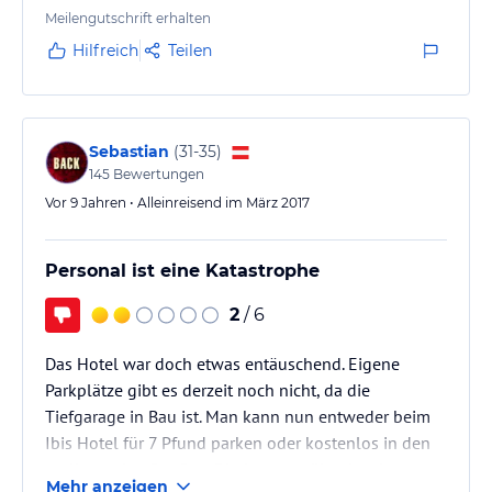
piepen, wenn man sie nicht richtig schließt. Nervig,
Meilengutschrift erhalten
wenn die Nachbarn sie immer etwas auflassen.
Hilfreich
Teilen
Etwas außerhalb gelegen, aber da wir nach Croydon
wollten für uns perfekt.
Sebastian
(
31-35
)
145
Bewertungen
Vor 9 Jahren • Alleinreisend im März 2017
Personal ist eine Katastrophe
2
/ 6
Das Hotel war doch etwas entäuschend. Eigene
Parkplätze gibt es derzeit noch nicht, da die
Tiefgarage in Bau ist. Man kann nun entweder beim
Ibis Hotel für 7 Pfund parken oder kostenlos in den
umliegenden Straßen. Direkt gegenüber ist eine
Mehr anzeigen