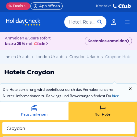
%
Deals
App öffnen
Kontakt
Hotel, Reiseziel
Anmelden & Spare sofort
Kostenlos anmelden
bis zu 25 %
mit
itannien Urlaub
London Urlaub
Croydon Urlaub
Croydon Hotels
Hotels Croydon
Die Hotelsortierung wird beeinflusst durch das Verhalten unserer
Nutzer. Informationen zu Rankings und Bewertungen findest Du
hier
Pauschalreisen
Nur Hotel
Croydon