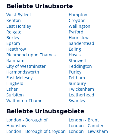
Beliebte Urlaubsorte
West Byfleet
Hampton
Kenton
Croydon
East Horsley
Wallington
Reigate
Pyrford
Bexley
Hounslow
Epsom
Sanderstead
Heathrow
Ealing
Richmond upon Thames
Hayes
Rainham
Stanwell
City of Westminster
Teddington
Harmondsworth
Purley
East Molesey
Feltham
Lingfield
Sunbury
Esher
Twickenham
Surbiton
Leatherhead
Walton-on-Thames
Swanley
Beliebte Urlaubsgebiete
London - Borough of
London - Brent
Hounslow
London - Camden
London - Borough of Croydon
London - Lewisham