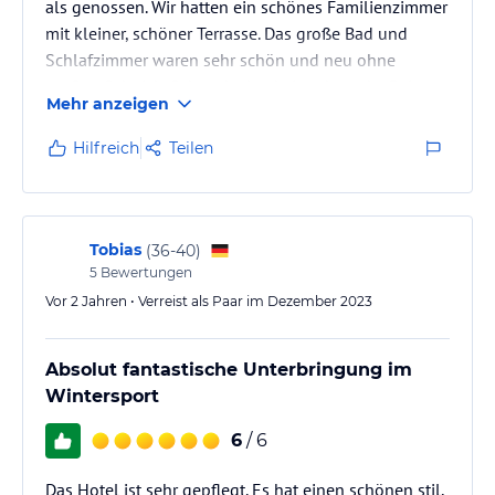
als genossen. Wir hatten ein schönes Familienzimmer
mit kleiner, schöner Terrasse. Das große Bad und
Schlafzimmer waren sehr schön und neu ohne
großen Schnick, Schnack, den keiner braucht. Beim
Mehr anzeigen
Frühstück würde reichen ohne Worte, tatsächlich es
hat an nichts gefehlt super frische, gute Backwaren,
Hilfreich
Teilen
Eierspeisen wurden frisch zubereitet egal ob Omelett,
Pancake, Rührei oder Spiegelei und an den Tisch
gebracht. Viele frische Früchte, Prosecco und und und.
Kurzum es war…
Tobias
(
36-40
)
5
Bewertungen
Vor 2 Jahren • Verreist als Paar im Dezember 2023
Absolut fantastische Unterbringung im
Wintersport
6
/ 6
Das Hotel ist sehr gepflegt. Es hat einen schönen stil,