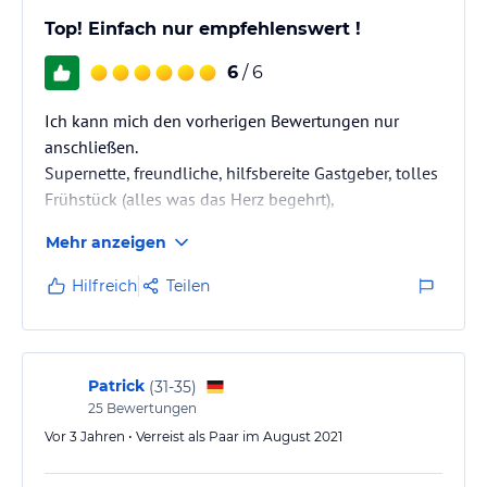
Top! Einfach nur empfehlenswert !
6
/ 6
Ich kann mich den vorherigen Bewertungen nur
anschließen.
Supernette, freundliche, hilfsbereite Gastgeber, tolles
Frühstück (alles was das Herz begehrt),
sehr sehr saubere, gemütliche Zimmer mit Balkon.
Mehr anzeigen
Durch die Aktivcard haben wir eine Woche autofreier
Wanderurlaub im Zillertal verbracht, da
Hilfreich
Teilen
alle Ziele ganz bequem mit Bus oder Bahn zu
erreichen sind!!
Patrick
(
31-35
)
25
Bewertungen
Vor 3 Jahren • Verreist als Paar im August 2021