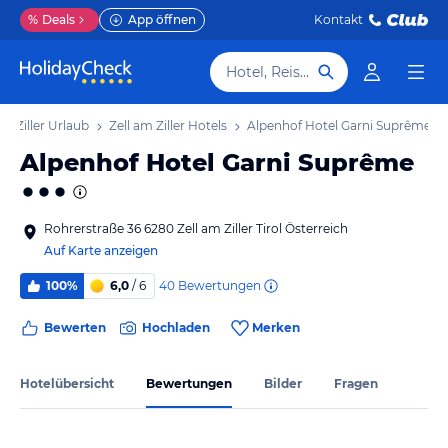
%
Deals
App öffnen
Kontakt
Hotel, Reiseziel
am Ziller Urlaub
Zell am Ziller Hotels
Alpenhof Hotel Garni Suprême
Alpenhof Hotel Garni Suprême
Rohrerstraße 36 6280 Zell am Ziller Tirol Österreich
Auf Karte anzeigen
40
Bewertungen
100%
6,0
/ 6
Bewerten
Hochladen
Merken
Hotelübersicht
Bewertungen
Bilder
Fragen