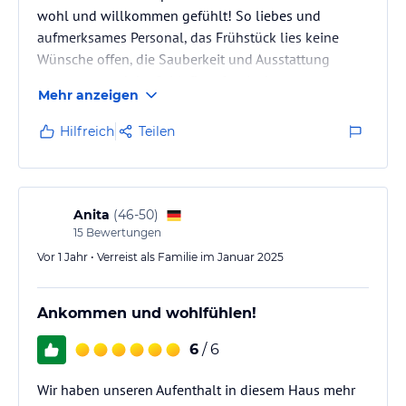
wohl und willkommen gefühlt! So liebes und
aufmerksames Personal, das Frühstück lies keine
Wünsche offen, die Sauberkeit und Ausstattung
waren top und der Schlafkomfort ist kaum zu
Mehr anzeigen
übertreffen! Danke für diese tollen Aufenthalte in
eurem Hotel!
Hilfreich
Teilen
Anita
(
46-50
)
15
Bewertungen
Vor 1 Jahr • Verreist als Familie im Januar 2025
Ankommen und wohlfühlen!
6
/ 6
Wir haben unseren Aufenthalt in diesem Haus mehr