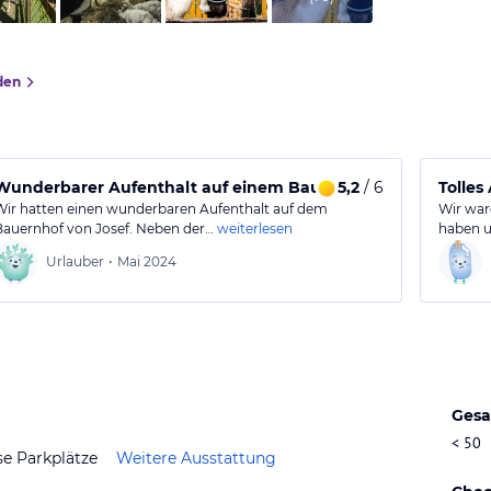
den
Wunderbarer Aufenthalt auf einem Bauernhof in schönem Zil
5,2
/ 6
Tolle
Wir hatten einen wunderbaren Aufenthalt auf dem
Wir war
Bauernhof von Josef. Neben der…
weiterlesen
haben u
Urlauber
•
Mai 2024
Gesa
< 50
se Parkplätze
Weitere Ausstattung