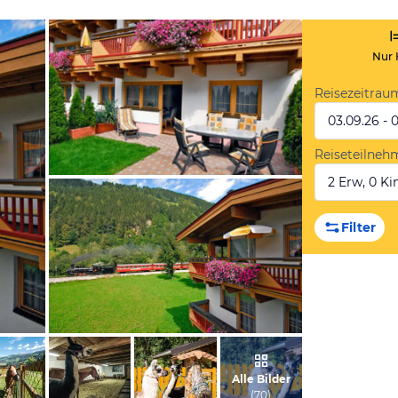
Nur 
Reisezeitrau
03.09.26 - 
Reiseteilneh
2 Erw, 0 Kin
vom Hotelier, Juli 2011
Filter
vom Hotelier, Juli 2011
Alle Bilder
(
70
)