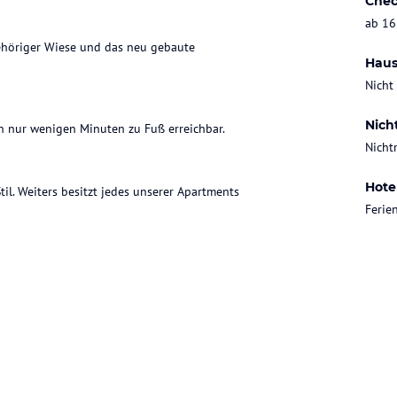
Chec
ab 16
ehöriger Wiese und das neu gebaute
Haus
Nicht
Nich
in nur wenigen Minuten zu Fuß erreichbar.
Nicht
Hote
l. Weiters besitzt jedes unserer Apartments
Feri
n.
elbstverständlich inbegriffen.