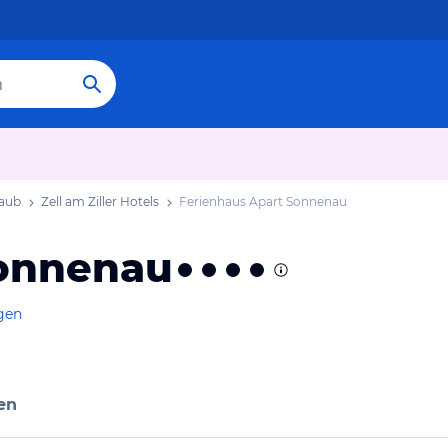
laub
Zell am Ziller Hotels
Ferienhaus Apart Sonnenau
Sonnenau
gen
en