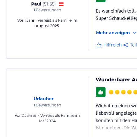
Paul
(
51-55
)
ausgestattet.
1
Bewertungen
Es war einfach toll
Folgende Services bieten wir Ihnen gerne an:
Super Schauckellie
Vor 1 Jahr • Verreist als Familie im
Brötchensrvice und Frühstücksbuffet auf Anfrage
August 2025
Bettwäsche und Tischwäsche, sowie Handtücher sind den Preisen inbe
Mehr anzeigen
Transfer zum Bahnhof, Flughafen und zum Skilift
Hilfreich
Tei
Hinweis:
Allgemeine und unverbindliche Hoteliers-/Veranstalter-/K
Gewähr und ohne Prüfung durch HolidayCheck. Bitte lies vor der B
jeweiligen Veranstalters.
Wunderbarer Auf
Urlauber
Wir hatten einen wu
1
Bewertungen
liebevoll angelegte
Vor 2 Jahren • Verreist als Familie im
konnten mit den Ha
Mai 2024
ist nagelneu. Die W
schöne Zillertal.