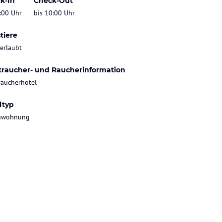
k-In
Check-Out
:00 Uhr
bis 10:00 Uhr
tiere
 erlaubt
traucher- und Raucherinformation
raucherhotel
ltyp
enwohnung