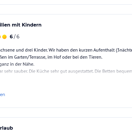
ilien mit Kindern
6
/ 6
chsene und drei Kinder. Wir haben den kurzen Aufenthalt (3nächte
en im Garten/Terrasse, im Hof oder bei den Tieren.
 ganz in der Nähe.
 sehr sauber. Die Küche sehr gut ausgestattet. Die Betten bequem
len
urlaub