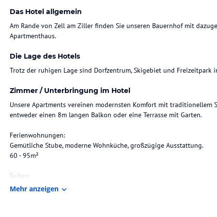
Das Hotel allgemein
Am Rande von Zell am Ziller finden Sie unseren Bauernhof mit dazug
Apartmenthaus.
Die Lage des Hotels
Trotz der ruhigen Lage sind Dorfzentrum, Skigebiet und Freizeitpark 
Zimmer / Unterbringung im Hotel
Unsere Apartments vereinen modernsten Komfort mit traditionellem Sti
entweder einen 8m langen Balkon oder eine Terrasse mit Garten.
Ferienwohnungen:
Gemütliche Stube, moderne Wohnküche, großzügige Ausstattung.
60 - 95m²
Suiten:
Komplette Einrichtung aus Zirbenholz, original Tiroler Schafwollbette
Mehr anzeigen
60 - 95 m²
Bettwäsche und Tischwäsche, sowie Handtücher sind unseren Preisen s