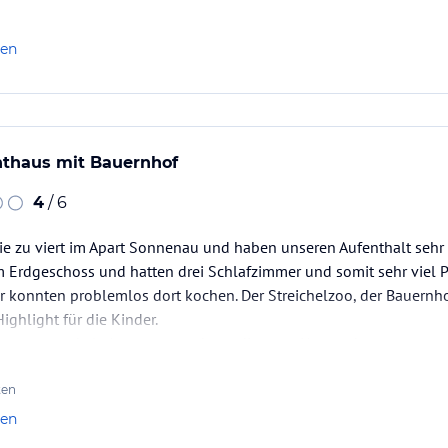
len
nthaus mit Bauernhof
4
/ 6
ie zu viert im Apart Sonnenau und haben unseren Aufenthalt sehr 
Erdgeschoss und hatten drei Schlafzimmer und somit sehr viel Pl
r konnten problemlos dort kochen. Der Streichelzoo, der Bauernho
ighlight für die Kinder.
hervorragend als Ausgangspunkt zu diversen Unternehmungen und A
n hat es…
ten
len