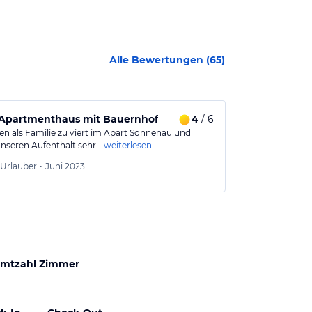
Alle Bewertungen (
65
)
lertal
s Apartmenthaus mit Bauernhof
4
/ 6
Perfekt für 
en als Familie zu viert im Apart Sonnenau und
Wir waren Drei
nseren Aufenthalt sehr…
weiterlesen
den kurzen Auf
Swetla
Urlauber
•
Juni 2023
Aus
mtzahl Zimmer