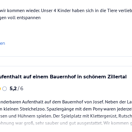
, wir kommen wieder. Unser 4 Kinder haben sich in die Tiere verli
gen voll entspannen
griffen
len
ataloginformationen. Alle Angaben ohne
uchung die verbindlichen
Angebotsdetails
des
enthalt auf einem Bauernhof in schönem Zillertal
5,2
/ 6
nderbaren Aufenthalt auf dem Bauernhof von Josef. Neben der Lan
n kleinen Streichelzoo. Spaziergänge mit dem Pony waren jederze
sen und Hühnern spielen. Der Spielplatz mit Klettergerüst, Ruts
ohnung war groß, sehr sauber und gut ausgestattet. Wir kommen g