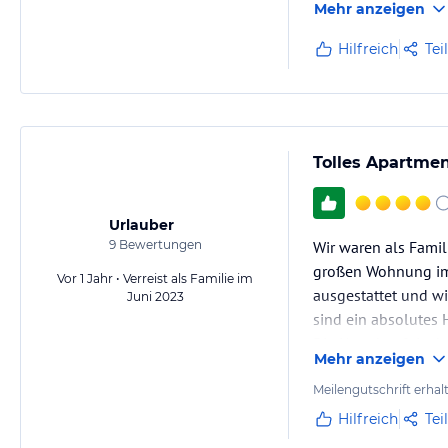
Mehr anzeigen
Hilfreich
Tei
Tolles Apartme
Urlauber
9
Bewertungen
Wir waren als Famil
großen Wohnung im 
Vor 1 Jahr • Verreist als Familie im
ausgestattet und wi
Juni 2023
sind ein absolutes H
Die Unterkunft ist 
Mehr anzeigen
Umgebung.
Uns und den Kinder
Meilengutschrift erhal
Hilfreich
Tei