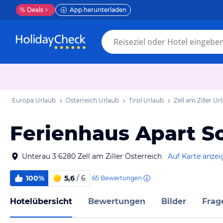
%
Deals
App herunterladen
Europa Urlaub
Österreich Urlaub
Tirol Urlaub
Zell am Ziller Ur
Ferienhaus Apart 
Unterau 3 6280 Zell am Ziller Österreich
Auf Karte anzei
100%
5,6
/ 6
65
Bewertungen
Hotelübersicht
Bewertungen
Bilder
Frag