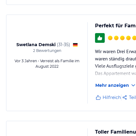
Perfekt für Fam
Swetlana Demski
(
31-35
)
2
Bewertungen
Wir waren Drei Erwa
waren ständig drauß
Vor 3 Jahren • Verreist als Familie im
Viele Ausflugsziele
August 2022
Das Appartement war
Vielen Dank
Mehr anzeigen
Hilfreich
Tei
Toller Familien