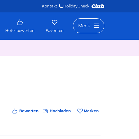
Kontakt
HolidayCheck 
Menü
Hotel bewerten
Favoriten
Bewerten
Hochladen
Merken