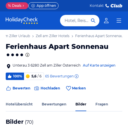
%
Deals
App öffnen
Kontakt
Hotel, Reiseziel
ll am Ziller Urlaub
Zell am Ziller Hotels
Ferienhaus Apart Sonnenau
Ferienhaus Apart Sonnenau
Unterau 3 6280 Zell am Ziller Österreich
Auf Karte anzeigen
65
Bewertungen
100%
5,6
/ 6
Bewerten
Hochladen
Merken
Hotelübersicht
Bewertungen
Bilder
Fragen
Bilder
(
70
)