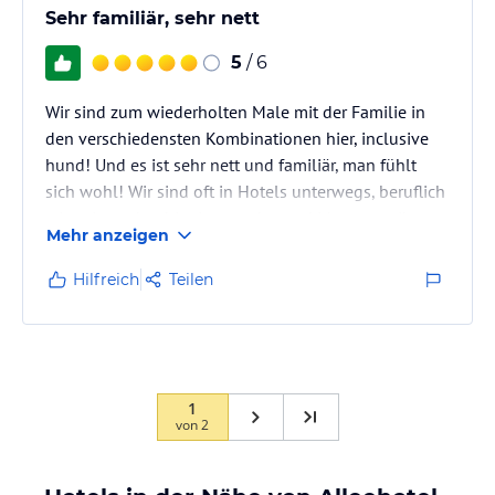
Sehr familiär, sehr nett
5
/ 6
Wir sind zum wiederholten Male mit der Familie in
den verschiedensten Kombinationen hier, inclusive
hund! Und es ist sehr nett und familiär, man fühlt
sich wohl! Wir sind oft in Hotels unterwegs, beruflich
wie privat, aber hier ist es sehr nett! Morgens gibt es
Mehr anzeigen
ein reichhaltiges und liebevoll zubereitetes
Frühstück, alle Zeitungen sind vorhanden und man
Hilfreich
Teilen
sitzt in einer Art wohnzimmer, so dass man sich ein
wenig wie daheim fühlt. Die unaufdringliche und
nette Art der Besitzer macht es sehr angenehm. Wir
sind oft in…
1
von
2