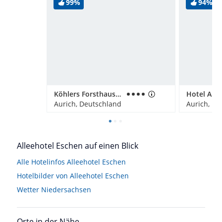
99%
94%
Köhlers Forsthaus Wellness & Genuss Hotel
Aurich, Deutschland
Aurich, De
Alleehotel Eschen auf einen Blick
Alle Hotelinfos Alleehotel Eschen
Hotelbilder von Alleehotel Eschen
Wetter Niedersachsen
Orte in der Nähe