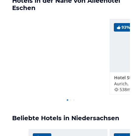
Hotels in der Nähe von Alleehotel
Eschen
93%
Hotel Stad
Aurich, De
538m
Beliebte Hotels in Niedersachsen