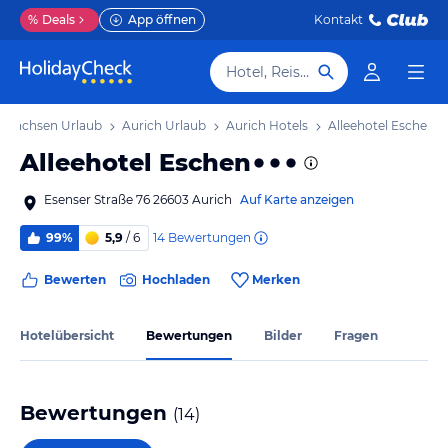
%
Deals
App öffnen
Kontakt
Hotel, Reiseziel
ersachsen Urlaub
Aurich Urlaub
Aurich Hotels
Alleehotel Eschen
Alleehotel Eschen
Esenser Straße 76 26603 Aurich
Auf Karte anzeigen
14
Bewertungen
99%
5,9
/ 6
Bewerten
Hochladen
Merken
Hotelübersicht
Bewertungen
Bilder
Fragen
Bewertungen
(
14
)