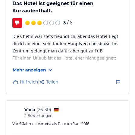
Das Hotel ist geeignet für einen
Kurzaufenthalt.
3
/ 6
Die Chefin war stets freundlich, aber das Hotel liegt
direkt an einer sehr lauten Hauptverkehrsstraße. Ins
Zentrum gelangt man dafür aber gut zu Fuß.
Für einen Urlaub ist das Hotel eher nicht geeignet;
für eine Nacht ist es okay, dafür aber vergleichsweise
Mehr anzeigen
teuer.
Die Zimmer befinden sich in einem schmucklosen
Hilfreich
Teilen
Anbau, Der Internetauftritt hält nicht, was er
verspricht. Lediglich der (zu kleine) Frühstücksraum
liegt im Hauptgebäude, das von den Besitzern
bewohnt wird.
Viola
(
26-30
)
Das Frühstück ist einfach, aber hübsch…
2
Bewertungen
Vor 9 Jahren • Verreist als Paar im Juni 2016