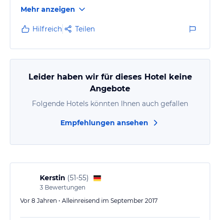
aber ausreichend. Alles war sauber. Das Hotel liegt an
Mehr anzeigen
der Hauptstraße und man konnte den Straßenlärm
hören. An ein Schlafen mit geöffneten Fenster war
Hilfreich
Teilen
nicht möglich. Das Bett mit der vorhandenen Matratze
war gut. Zur Innenstadt war es ein Fußweg von 10
Minuten. Ein Fön war nicht vorhanden. DasFrühstück
war in Ordnung.
Leider haben wir für dieses Hotel keine
Angebote
Folgende Hotels könnten Ihnen auch gefallen
Empfehlungen ansehen
Kerstin
(
51-55
)
3
Bewertungen
Vor 8 Jahren • Alleinreisend im September 2017