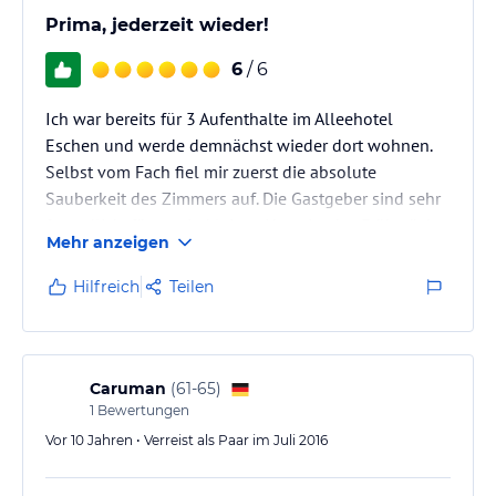
Prima, jederzeit wieder!
6
/ 6
Ich war bereits für 3 Aufenthalte im Alleehotel
Eschen und werde demnächst wieder dort wohnen.
Selbst vom Fach fiel mir zuerst die absolute
Sauberkeit des Zimmers auf. Die Gastgeber sind sehr
freundlich, für so ein kleines Haus ist das Frühstück
Mehr anzeigen
erstaunlich: Jeden Tag andere Wurst und anderer
Käse, täglich eine Vielfalt an frischen Bäckerbrötchen
Hilfreich
Teilen
(nichts aufgebackenes), auch sind mal Schmankerl
wie kleine Frikadellchen dabei. Ein
Getränkekühlschrank steht im Flur bereit, die Preise
sind günstig und der Senseo…
Caruman
(
61-65
)
1
Bewertungen
Vor 10 Jahren • Verreist als Paar im Juli 2016