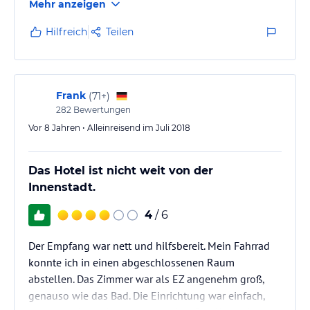
Mehr anzeigen
Gebäudes (auch im Inneren) angetan. Der Empfang
durch den Chef persönlich war sehr freundlich und
Hilfreich
Teilen
zuvorkommend. Die drei Kinder der Gastgeber haben
uns dann auf unser Zimmer begleitet und noch die
wichtigsten Tipps gegeben... total niedlich!
Die Villa liegt an einer Hauptstraße, da sich die
Frank
(
71+
)
Gästezimmer aber im Anbau dahinter…
282
Bewertungen
Vor 8 Jahren • Alleinreisend im Juli 2018
Das Hotel ist nicht weit von der
Innenstadt.
4
/ 6
Der Empfang war nett und hilfsbereit. Mein Fahrrad
konnte ich in einen abgeschlossenen Raum
abstellen. Das Zimmer war als EZ angenehm groß,
genauso wie das Bad. Die Einrichtung war einfach,