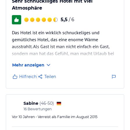
Sehr schnuckiliges Hotel mit viel
Atmosphäre
5,5
/ 6
Das Hotel ist ein wirklich schnuckeliges und
gemütliches Hotel, das eine enorme Wärme
ausstrahlt. Als Gast ist man nicht einfach ein Gast,
sondern man hat das Gefühl, man macht Urlaub bei
Freunden. Wirklich sehr herzliche Gastgeber - mit viel
Mehr anzeigen
Fingerspitzengefühl zum Detail. Das Einzelzimmer
war sehr sauber und mit einer zusätzlichen
Hilfreich
Teilen
Wolldecke (gerade jetzt in der kälteren Jahreszeit)
bestückt. Ein "extra Service" wird in Form einer Kaffee-
und Teestation geboten, wo man jederzeit Zugriff
drauf hat. Das…
Sabine
(
46-50
)
16
Bewertungen
Vor 10 Jahren • Verreist als Familie im August 2015