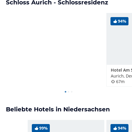
Schloss Aurich - Schlossresidenz
94%
Aurich, De
67m
Beliebte Hotels in Niedersachsen
99%
94%