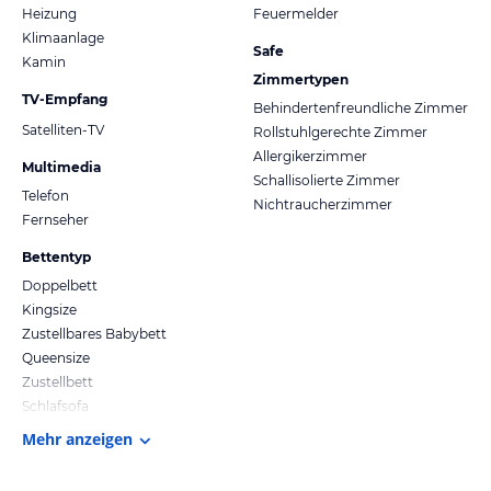
Heizung
Feuermelder
Klimaanlage
Safe
Kamin
Zimmertypen
TV-Empfang
Behindertenfreundliche Zimmer
Satelliten-TV
Rollstuhlgerechte Zimmer
Allergikerzimmer
Multimedia
Schallisolierte Zimmer
Telefon
Nichtraucherzimmer
Fernseher
Bettentyp
Doppelbett
Kingsize
Zustellbares Babybett
Queensize
Zustellbett
Schlafsofa
Mehr anzeigen