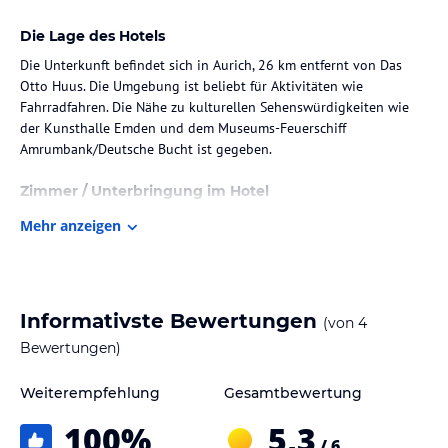
Die Lage des Hotels
Die Unterkunft befindet sich in Aurich, 26 km entfernt von Das
Otto Huus. Die Umgebung ist beliebt für Aktivitäten wie
Fahrradfahren. Die Nähe zu kulturellen Sehenswürdigkeiten wie
der Kunsthalle Emden und dem Museums-Feuerschiff
Amrumbank/Deutsche Bucht ist gegeben.
Zimmer / Unterbringung im Hotel
Die Wohneinheiten sind mit Klimaanlage, einem Sitzbereich, einem
Mehr anzeigen
Flachbild-TV mit Satellitenkanälen, einem Safe und einem eigenen
Badezimmer ausgestattet. In den Bädern befinden sich eine
Dusche, kostenlose Pflegeprodukte sowie ein Haartrockner. Alle
Zimmer verfügen zudem über eine Kaffeemaschine und ein iPad.
Informativste Bewertungen
(von
4
Gastronomie im Hotel
Bewertungen)
Das Frühstück wird in Form eines Buffets angeboten und umfasst
Weiterempfehlung
Gesamtbewertung
kontinentale sowie vegetarische Optionen.
100
%
5,3
Sport und Unterhaltung
/ 6