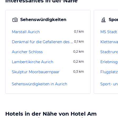
Interessantes in der Nähe
Sehenswürdigkeiten
Spor
Marstall Aurich
0,1
km
Denkmal für die Gefallenen des Ersten Weltkrieges
0,1
km
Kletterwa
Auricher Schloss
0,2
km
Stadtrun
Lambertikirche Aurich
0,2
km
Erlebnisg
Skulptur Moorbauernpaar
0,3
km
Flugplat
Sehenswürdigkeiten in Aurich
Sport- un
Hotels in der Nähe von Hotel Am