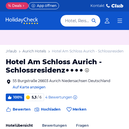
%
Deals
App öffnen
Kontakt
Hotel, Reiseziel
ch Urlaub
Aurich Hotels
Hotel Am Schloss Aurich - Schlossresidenz
Hotel Am Schloss Aurich -
Schlossresidenz
55 Burgstraße 26603 Aurich Niedersachsen Deutschland
Auf Karte anzeigen
4
Bewertungen
100%
5,3
/ 6
Bewerten
Hochladen
Merken
Hotelübersicht
Bewertungen
Fragen