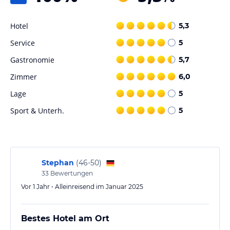
Fahrradfahren ist in der Umgebung eine beliebte Freizeitaktivität.
Ein Fahrradverleih wird im Hotel angeboten.
Hotel
5,3
Service
5
Hinweis:
Verfasst von HolidayCheck mit Hilfe von KI. Alle
Angaben ohne Gewähr. Bitte lies vor der Buchung die
Gastronomie
5,7
verbindlichen
Angebotsdetails
des jeweiligen Veranstalters.
Zimmer
6,0
Lage
5
Sport & Unterh.
5
Stephan
(
46-50
)
33
Bewertungen
Vor 1 Jahr • Alleinreisend im Januar 2025
Bestes Hotel am Ort