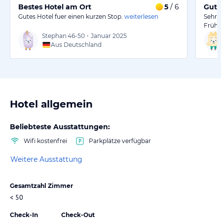
Bestes Hotel am Ort
5
/ 6
Gute
Gutes Hotel fuer einen kurzen Stop.
weiterlesen
Sehr 
Frühs
Stephan
46-50
•
Januar 2025
Aus Deutschland
Hotel allgemein
Beliebteste Ausstattungen:
Wifi kostenfrei
Parkplätze verfügbar
Weitere Ausstattung
Gesamtzahl Zimmer
< 50
Check-In
Check-Out