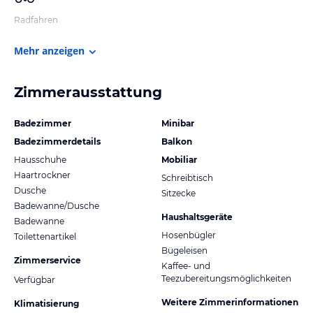
Radfahren
Mehr anzeigen
Zimmerausstattung
Badezimmer
Minibar
Badezimmerdetails
Balkon
Hausschuhe
Mobiliar
Haartrockner
Schreibtisch
Dusche
Sitzecke
Badewanne/Dusche
Haushaltsgeräte
Badewanne
Hosenbügler
Toilettenartikel
Bügeleisen
Zimmerservice
Kaffee- und
Teezubereitungsmöglichkeiten
Verfügbar
Weitere Zimmerinformationen
Klimatisierung