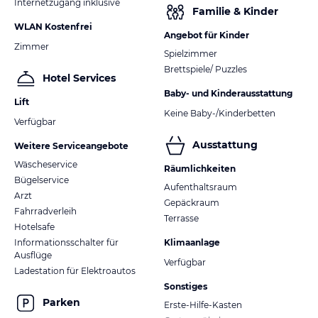
Internetzugang inklusive
Familie & Kinder
WLAN Kostenfrei
Angebot für Kinder
Zimmer
Spielzimmer
Brettspiele/ Puzzles
Hotel Services
Baby- und Kinderausstattung
Lift
Keine Baby-/Kinderbetten
Verfügbar
Ausstattung
Weitere Serviceangebote
Wäscheservice
Räumlichkeiten
Bügelservice
Aufenthaltsraum
Arzt
Gepäckraum
Fahrradverleih
Terrasse
Hotelsafe
Informationsschalter für
Klimaanlage
Ausflüge
Verfügbar
Ladestation für Elektroautos
Sonstiges
Parken
Erste-Hilfe-Kasten