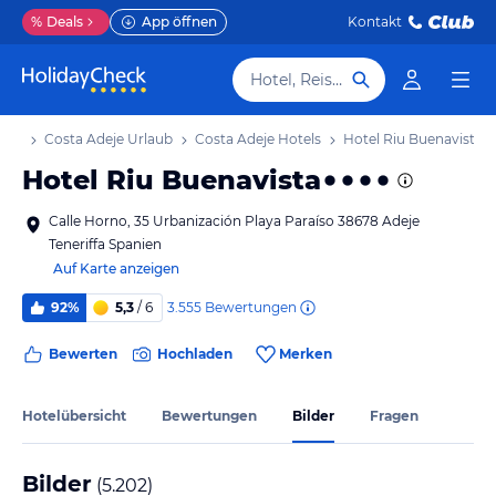
%
Deals
App öffnen
Kontakt
Hotel, Reiseziel
laub
Costa Adeje Urlaub
Costa Adeje Hotels
Hotel Riu Buenavista
Hotel Riu Buenavista
Calle Horno, 35 Urbanización Playa Paraíso 38678 Adeje
Teneriffa Spanien
Auf Karte anzeigen
3.555
Bewertungen
92%
5,3
/ 6
Bewerten
Hochladen
Merken
Hotelübersicht
Bewertungen
Bilder
Fragen
Bilder
(
5.202
)